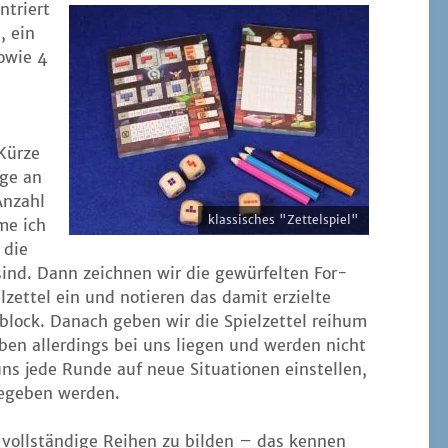
n­triert
, ein
owie 4
Kür­ze
­ge an
Anzahl
klas­si­sches "Zet­tel­spiel"
me ich
 die
t sind. Dann zeich­nen wir die gewür­fel­ten For­
­zet­tel ein und notie­ren das damit erziel­te
block. Danach geben wir die Spiel­zet­tel reih­um
i­ben aller­dings bei uns lie­gen und wer­den nicht
uns jede Run­de auf neue Situa­tio­nen ein­stel­len,
ge­ge­ben werden.
 voll­stän­di­ge Rei­hen zu bil­den – das ken­nen