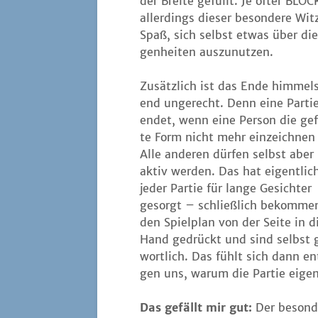
der Brei­te gefüllt. Je öfter BLOC
aller­dings die­ser beson­de­re W
Spaß, sich selbst etwas über die 
gen­hei­ten auszunutzen.
Zusätz­lich ist das Ende him­mel­
end unge­recht. Denn eine Par­ti
endet, wenn eine Per­son die gef
te Form nicht mehr ein­zeich­nen
Alle ande­ren dür­fen selbst aber
aktiv wer­den. Das hat eigent­lic
jeder Par­tie für lan­ge Gesich­ter
gesorgt – schließ­lich bekom­me
den Spiel­plan von der Sei­te in d
Hand gedrückt und sind selbst ga
wort­lich. Das fühlt sich dann en
gen uns, war­um die Par­tie eigen
Das gefällt mir gut:
Der beson­de