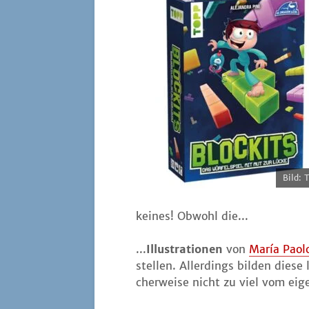
Bild: 
kei­nes! Obwohl die...
...
Illus­tra­tio­nen
von
María Pao­l
stel­len. Aller­dings bil­den die­se
cher­wei­se nicht zu viel vom eige