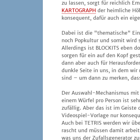
zu las­sen, sorgt für reich­lich E
KARTOGRAPH
der heim­li­che Hö
kon­se­quent, dafür auch ein eig
Dabei ist die "the­ma­ti­sche" Ei
noch Pop­kul­tur und somit wird s
Aller­dings ist BLOCKITS eben do
sor­gen für ein auf den Kopf gestell
dann aber auch für Her­aus­for­de­
dunk­le Sei­te in uns, in dem wir
sind – um dann zu mer­ken, dass 
Der Aus­wahl-Mecha­nis­mus mit
einem Wür­fel pro Per­son ist seh
zufäl­lig. Aber das ist im Geis­te 
Video­spiel-Vor­la­ge nur kon­se­q
Auch bei TETRIS wer­den wir üb
rascht und müs­sen damit arbei­t
was uns der Zufalls­ge­nera­tor zur