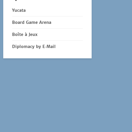
Yucata
Board Game Arena
Boîte à Jeux
Diplomacy by E‑Mail