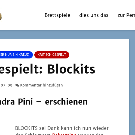
Brettspiele
dies uns das
zur Per
DER NUR EIN KREUZ!
KRITISCH GESPIELT
espielt: Blockits
-07-09
Kommentar hinzufügen
dra Pini – erschienen
BLOCKITS sei Dank kann ich nun wie­der