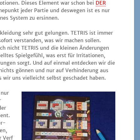
mo­tio­nen. Die­ses Ele­ment war schon bei
DER
he­punkt jeder Par­tie und des­we­gen ist es nur
e­nes Sys­tem zu ersinnen.
n­klei­dung sehr gut gelun­gen. TETRIS ist immer
ofort ver­stan­den, was wir machen sol­len.
ch nicht TETRIS und die klei­nen Ände­run­gen
­tes Spiel­ge­fühl, was erst für Irri­ta­tio­nen,
run­gen sorgt. Und auf ein­mal ent­de­cken wir die
 nichts gön­nen und nur auf Ver­hin­de­rung aus
wir uns viel­leicht selbst gescha­det haben.
 nur
r
der
uent.
er­
en,
 Ver­f