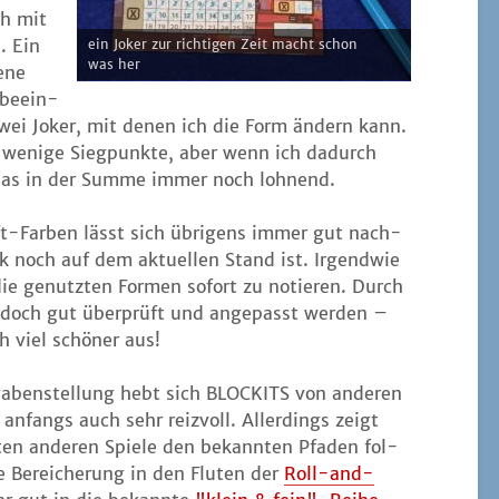
ch mit
. Ein
ein Joker zur rich­ti­gen Zeit macht schon
was her
e­ne
 beein­
h zwei Joker, mit denen ich die Form ändern kann.
r weni­ge Sieg­punk­te, aber wenn ich dadurch
ist das in der Sum­me immer noch lohnend.
ift-Far­ben lässt sich übri­gens immer gut nach­
ck noch auf dem aktu­el­len Stand ist. Irgend­wie
 die genutz­ten For­men sofort zu notie­ren. Durch
jedoch gut über­prüft und ange­passt wer­den –
h viel schö­ner aus!
ga­ben­stel­lung hebt sich BLOCKITS von ande­ren
t anfangs auch sehr reiz­voll. Aller­dings zeigt
ten ande­ren Spie­le den bekann­ten Pfa­den fol­
 Berei­che­rung in den Flu­ten der
Roll-and-