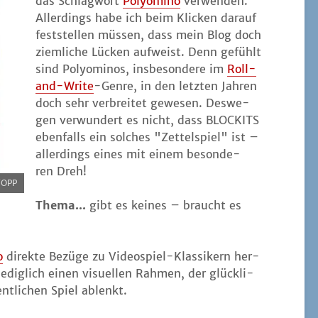
das Schlag­wort
Poly­o­mi­no
ver­wen­den.
Aller­dings habe ich beim Kli­cken dar­auf
fest­stel­len müs­sen, dass mein Blog doch
ziem­li­che Lücken auf­weist. Denn gefühlt
sind Poly­o­mi­nos, ins­be­son­de­re im
Roll-
and-Wri­te
-Gen­re, in den letz­ten Jah­ren
doch sehr ver­brei­tet gewe­sen. Des­we­
gen ver­wun­dert es nicht, dass BLOCKITS
eben­falls ein sol­ches "Zet­tel­spiel" ist –
aller­dings eines mit einem beson­de­
ren Dreh!
TOPP
The­ma...
gibt es kei­nes – braucht es
o
direk­te Bezü­ge zu Video­spiel-Klas­si­kern her­
 ledig­lich einen visu­el­len Rah­men, der glück­li­
nt­li­chen Spiel ablenkt.