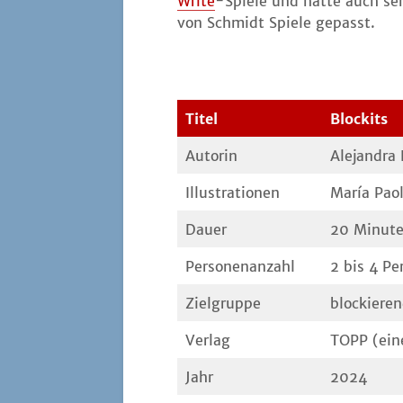
Wri­te
-Spie­le und hät­te auch se
von Schmidt Spie­le gepasst.
Titel
Blo­ckits
Autorin
Ale­jan­dra 
Illus­tra­tio­nen
María Pao­
Dau­er
20 Minu­t
Per­so­nen­an­zahl
2 bis 4 Pe
Ziel­grup­pe
blo­ckie­r
Ver­lag
TOPP (eine
Jahr
2024