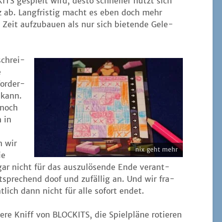
KITS gespielt wird, des­to schnel­ler nutzt sich
itz ab. Lang­fris­tig macht es eben doch mehr
Zeit auf­zu­bau­en als nur sich bie­ten­de Gele­
schrei­
e
or­der­
 kann.
 noch
h in
n wir
nix geht mehr
ie
r nicht für das aus­zu­lö­sen­de Ende ver­ant­
t­spre­chend doof und zufäl­lig an. Und wir fra­
t­lich dann nicht für alle sofort endet.
­re Kniff von BLOCKITS, die Spiel­plä­ne rotie­ren