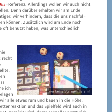
RIS
-Refe­renz. Aller­dings wol­len wir auch nicht
el­len. Denn dar­über erhal­ten wir am Ende
ti­ger: wir ver­hin­dern, dass die uns nach­fol­
­den kön­nen. Zusätz­lich wird am Ende noch
e oft benutzt haben, was unter­schied­lich
nie
s recht
e
l­te.
hen
ass
ne ich
nur kei­ne Vor­la­gen liefern!
r­la­gen
n wir alle etwas rum und bau­en in die Höhe.
­ten­re­ak­ti­on und das Spiel­feld wird auch in