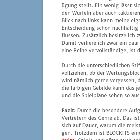
ü­gung stellt. Ein wenig lässt si
den Wür­feln aber auch tak­tie­ren
Blick nach links kann mei­ne eig
Ent­schei­dung schon nach­hal­tig
flus­sen. Zusätz­lich besit­ze ic
Damit ver­lie­re ich zwar ein paa
eine Rei­he ver­voll­stän­di­ge, 
Durch die unter­schied­li­chen St
voll­zie­hen, ob der Wer­tungs­blo
wird näm­lich ger­ne ver­ges­sen,
die far­bi­gen Gebil­de kann das 
und die Spiel­plä­ne sehen so auc
Fazit:
Durch die beson­de­re Auf­
Ver­tre­tern des Gen­re ab. Das is
sich auf Dau­er, war­um die meis­
gen. Trotz­dem ist BLOCKITS eine