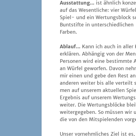
Aus­stat­tung…
ist ähn­lich kon­ze
auf das Wesent­li­che: vier Wür­fel
Spiel- und ein Wer­tungs­block s
Bunt­stif­te in unter­schied­li­chen
Farben.
Ablauf…
Kann ich auch in aller 
erklä­ren. Abhän­gig von der Men
Per­so­nen wird eine bestimm­te 
an Wür­fel gewor­fen. Davon neh­
mir einen und gebe den Rest an
ande­ren wei­ter bis alle ver­teil
men auf unse­rem aktu­el­len Spiel
Ergeb­nis auf unse­rem Wer­tungs­
wei­ter. Die Wer­tungs­blö­cke ble
wei­ter­ge­ge­ben. So müs­sen wir 
die von den Mit­spie­len­den vor­
Unser vor­nehm­li­ches Ziel ist es,