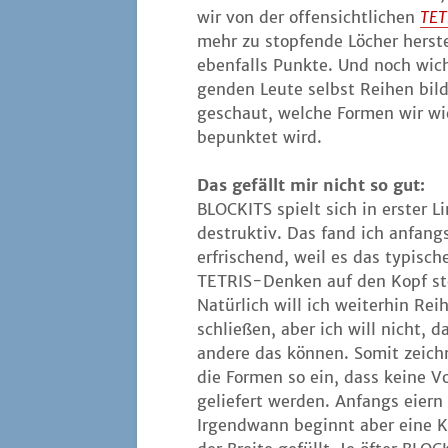
wir von der offen­sicht­li­chen
TET
mehr zu stop­fen­de Löcher her­st
eben­falls Punk­te. Und noch wich­
gen­den Leu­te selbst Rei­hen bil
geschaut, wel­che For­men wir wi
bepunk­tet wird.
Das gefällt mir nicht so gut:
BLOCKITS spielt sich in ers­ter Li
destruk­tiv. Das fand ich anfang
erfri­schend, weil es das typi­sch
TETRIS-Den­ken auf den Kopf stel
Natür­lich will ich wei­ter­hin Rei­
schlie­ßen, aber ich will nicht, d
ande­re das kön­nen. Somit zeich­
die For­men so ein, dass kei­ne Vo
gelie­fert wer­den. Anfangs eier
Irgend­wann beginnt aber eine Ket