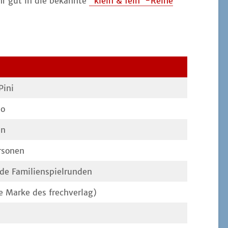
hr gut in die bekann­te
"klein & fein"-Reihe
Pini
lo
en
rsonen
en­de Familienspielrunden
 Mar­ke des frechverlag)