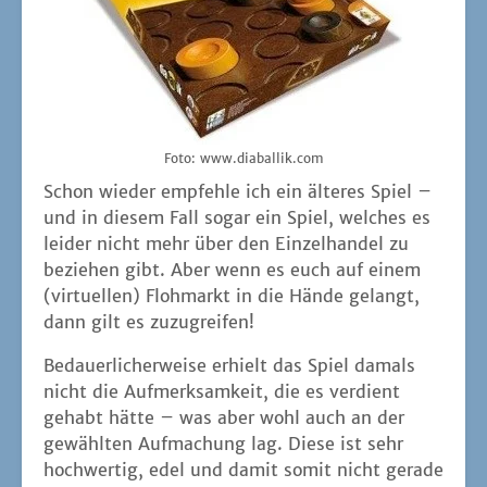
Foto: www.diaballik.com
Schon wie­der emp­feh­le ich ein älte­res Spiel –
und in die­sem Fall sogar ein Spiel, wel­ches es
lei­der nicht mehr über den Ein­zel­han­del zu
bezie­hen gibt. Aber wenn es euch auf einem
(vir­tu­el­len) Floh­markt in die Hän­de gelangt,
dann gilt es zuzugreifen!
Bedau­er­li­cher­wei­se erhielt das Spiel damals
nicht die Auf­merk­sam­keit, die es ver­dient
gehabt hät­te – was aber wohl auch an der
gewähl­ten Auf­ma­chung lag. Die­se ist sehr
hoch­wer­tig, edel und damit somit nicht gera­de