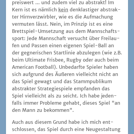
preis­wert ... und zudem viel zu abs­trakt! Im
Kern ist es näm­lich
kein
denklas­ti­ger abs­trak­
ter Hirn­verz­wirb­ler, wie es die Auf­ma­chung
ver­mu­ten lässt. Nein, im Prin­zip ist es eine
Brett­spiel-Umset­zung aus dem Mann­schafts­
sport: Jede Mann­schaft ver­sucht über Frei­lau­
fen und Pas­sen einen eige­nen Spiel-Ball an
der geg­ne­ri­schen Start­li­nie abzu­le­gen (wie z.B.
beim Ulti­ma­te Fris­bee, Rug­by oder auch beim
Ame­ri­can Foot­ball). Unbe­darf­te Spie­ler haben
sich auf­grund des Äuße­ren viel­leicht nicht an
das Spiel gewagt und das Stamm­pu­bli­kum
abs­trak­ter Stra­te­gie­spie­le emp­fan­den das
Spiel viel­leicht als zu seicht. Ich habe jeden­
falls immer Pro­ble­me gehabt, die­ses Spiel "an
den Mann zu bekommen".
Auch aus die­sem Grund habe ich mich ent­
schlos­sen, das Spiel durch eine Neu­ge­stal­tung