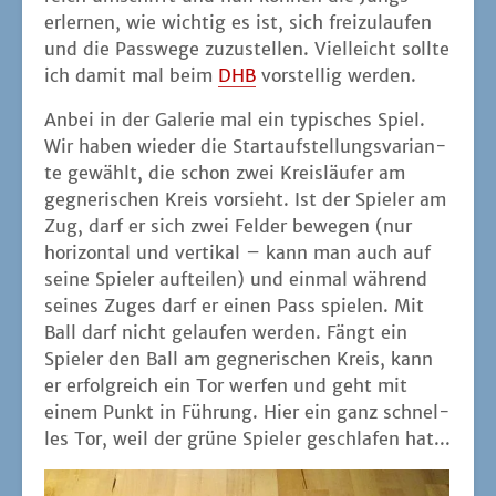
erler­nen, wie wich­tig es ist, sich frei­zu­lau­fen
und die Pass­we­ge zuzu­stel­len. Viel­leicht soll­te
ich damit mal beim
DHB
vor­stel­lig werden.
Anbei in der Gale­rie mal ein typi­sches Spiel.
Wir haben wie­der die Start­auf­stel­lungs­va­ri­an­
te gewählt, die schon zwei Kreis­läu­fer am
geg­ne­ri­schen Kreis vor­sieht. Ist der Spie­ler am
Zug, darf er sich zwei Fel­der bewe­gen (nur
hori­zon­tal und ver­ti­kal – kann man auch auf
sei­ne Spie­ler auf­tei­len) und ein­mal wäh­rend
sei­nes Zuges darf er einen Pass spie­len. Mit
Ball darf nicht gelau­fen wer­den. Fängt ein
Spie­ler den Ball am geg­ne­ri­schen Kreis, kann
er erfolg­reich ein Tor wer­fen und geht mit
einem Punkt in Füh­rung. Hier ein ganz schnel­
les Tor, weil der grü­ne Spie­ler geschla­fen hat...