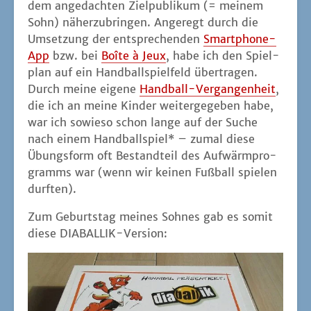
dem ange­dach­ten Ziel­pu­bli­kum (= mei­nem
Sohn) näher­zu­brin­gen. Ange­regt durch die
Umset­zung der ent­spre­chen­den
Smart­phone-
App
bzw. bei
Boî­te à Jeux
, habe ich den Spiel­
plan auf ein Hand­ball­spiel­feld über­tra­gen.
Durch mei­ne eige­ne
Hand­ball-Ver­gan­gen­heit
,
die ich an mei­ne Kin­der wei­ter­ge­ge­ben habe,
war ich sowie­so schon lan­ge auf der Suche
nach einem Hand­ball­spiel* – zumal die­se
Übungs­form oft Bestand­teil des Auf­wärm­pro­
gramms war (wenn wir kei­nen Fuß­ball spie­len
durften).
Zum Geburts­tag mei­nes Soh­nes gab es somit
die­se DIABALLIK-Version: