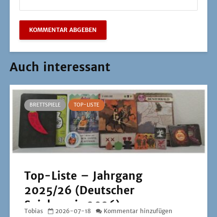
Auch interessant
BRETTSPIELE
TOP-LISTE
Top-Liste – Jahrgang
2025/26 (Deutscher
Spielepreis 2026)
Tobias
2026-07-18
Kommentar hinzufügen