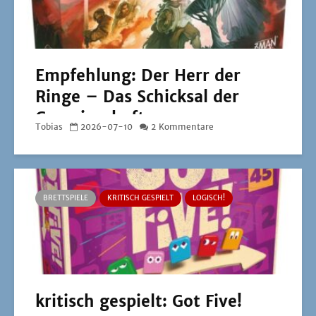
Empfehlung: Der Herr der
Ringe – Das Schicksal der
Gemeinschaft
Tobias
2026-07-10
2 Kommentare
BRETTSPIELE
KRITISCH GESPIELT
LOGISCH!
kritisch gespielt: Got Five!