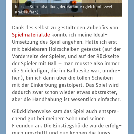
hier die Start­auf­stel­lung der Vari­an­te (gleich mit zwei
Kreisläufern)
Dank des selbst zu gestal­te­nen Zube­hörs von
Spielmaterial.de
konn­te ich mei­ne Ide­al-
Umset­zung des Spiel ange­hen. Hat­te ich erst
mit bekleba­ren Holz­schei­ben getes­tet (auf der
Vor­der­sei­te der Spie­ler, und auf der Rück­sei­te
der Spie­ler mit Ball – man muss­te also immer
die Spie­ler­fi­gur, die im Ball­be­sitz war, umdre­
hen), bin ich dann über die tol­len Schei­ben
mit der Ein­ker­bung gestol­pert. Das Spiel wird
dadurch zwar schon wie­der etwas abs­trak­ter,
aber die Hand­ha­bung ist wesent­lich einfacher.
Glück­li­cher­wei­se kam das Spiel auch ent­spre­
chend gut bei mei­nem Sohn und sei­nen
Freun­den an. Die Ein­stiegs­hür­de wur­de erfolg­
reich umschifft und nun kön­nen die Jungs