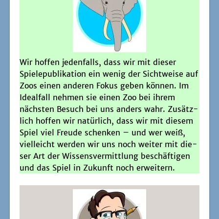
Wir hof­fen jeden­falls, dass wir mit die­ser
Spie­le­pu­bli­ka­ti­on ein wenig der Sicht­wei­se auf
Zoos einen ande­ren Fokus geben kön­nen. Im
Ide­al­fall neh­men sie einen Zoo bei ihrem
nächs­ten Besuch bei uns anders wahr. Zusätz­
lich hof­fen wir natür­lich, dass wir mit die­sem
Spiel viel Freu­de schen­ken – und wer weiß,
viel­leicht wer­den wir uns noch wei­ter mit die­
ser Art der Wis­sens­ver­mitt­lung beschäf­ti­gen
und das Spiel in Zukunft noch erweitern.