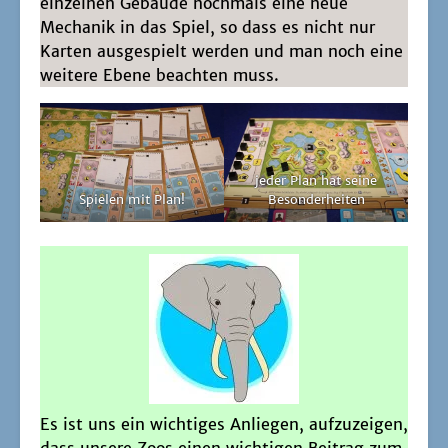
ein­zel­nen Gebäu­de noch­mals eine neue
Mecha­nik in das Spiel, so dass es nicht nur
Kar­ten aus­ge­spielt wer­den und man noch eine
wei­te­re Ebe­ne beach­ten muss.
jeder Plan hat sei­ne
Spie­len mit Plan!
Besonderheiten
Es ist uns ein wich­ti­ges Anlie­gen, auf­zu­zei­gen,
dass unse­re Zoos einen wich­ti­gen Bei­trag zum