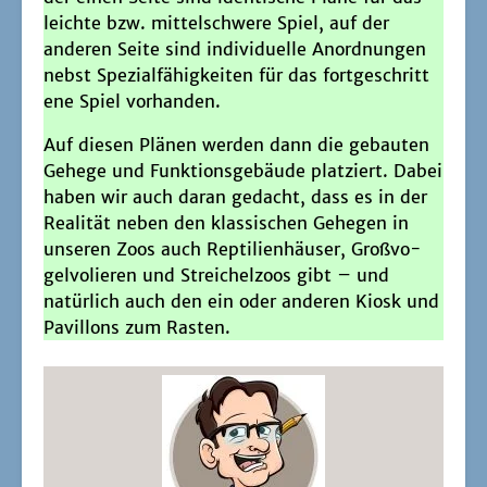
leich­te bzw. mit­tel­schwe­re Spiel, auf der
ande­ren Sei­te sind indi­vi­du­el­le Anord­nun­gen
nebst Spe­zi­al­fä­hig­kei­ten für das fort­ge­schrit­t
e­ne Spiel vorhanden.
Auf die­sen Plä­nen wer­den dann die gebau­ten
Gehe­ge und Funk­ti­ons­ge­bäu­de plat­ziert. Dabei
haben wir auch dar­an gedacht, dass es in der
Rea­li­tät neben den klas­si­schen Gehe­gen in
unse­ren Zoos auch Rep­ti­li­en­häu­ser, Groß­vo­
gel­vo­lie­ren und Strei­chel­zoos gibt – und
natür­lich auch den ein oder ande­ren Kiosk und
Pavil­lons zum Rasten.