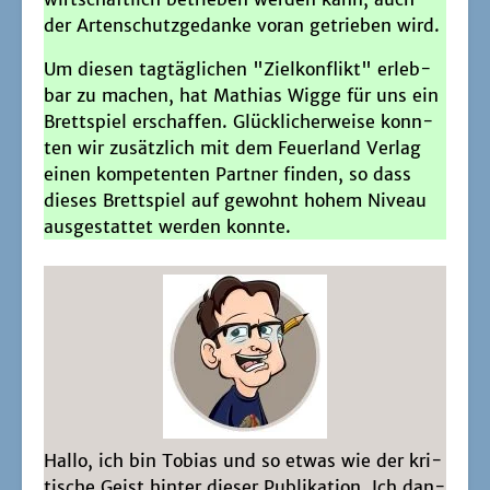
der Arten­schutz­ge­dan­ke vor­an getrie­ben wird.
Um die­sen tag­täg­li­chen "Ziel­kon­flikt" erleb­
bar zu machen, hat Mathi­as Wig­ge für uns ein
Brett­spiel erschaf­fen. Glück­li­cher­wei­se konn­
ten wir zusätz­lich mit dem Feu­er­land Ver­lag
einen kom­pe­ten­ten Part­ner fin­den, so dass
die­ses Brett­spiel auf gewohnt hohem Niveau
aus­ge­stat­tet wer­den konnte.
Hal­lo, ich bin Tobi­as und so etwas wie der kri­
ti­sche Geist hin­ter die­ser Publi­ka­ti­on. Ich dan­