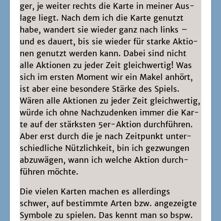
ger, je wei­ter rechts die Kar­te in mei­ner Aus­
la­ge liegt. Nach dem ich die Kar­te genutzt
habe, wan­dert sie wie­der ganz nach links –
und es dau­ert, bis sie wie­der für star­ke Aktio­
nen genutzt wer­den kann. Dabei sind nicht
alle Aktio­nen zu jeder Zeit gleich­wer­tig! Was
sich im ers­ten Moment wir ein Makel anhört,
ist aber eine beson­de­re Stär­ke des Spiels.
Wären alle Aktio­nen zu jeder Zeit gleich­wer­tig,
wür­de ich ohne Nach­zu­den­ken immer die Kar­
te auf der stärks­ten 5er-Akti­on durch­füh­ren.
Aber erst durch die je nach Zeit­punkt unter­
schied­li­che Nütz­lich­keit, bin ich gezwun­gen
abzu­wä­gen, wann ich wel­che Akti­on durch­
füh­ren möchte.
Die vie­len Kar­ten machen es aller­dings
schwer, auf bestimm­te Arten bzw. ange­zeig­te
Sym­bo­le zu spie­len. Das kennt man so bspw.