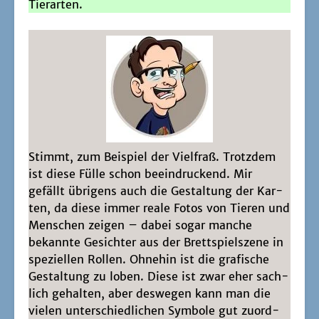
Tierarten.
Stimmt, zum Bei­spiel der Viel­fraß. Trotz­dem
ist die­se Fül­le schon beein­dru­ckend. Mir
gefällt übri­gens auch die Gestal­tung der Kar­
ten, da die­se immer rea­le Fotos von Tie­ren und
Men­schen zei­gen – dabei sogar man­che
bekann­te Gesich­ter aus der Brett­spiel­sze­ne in
spe­zi­el­len Rol­len. Ohne­hin ist die gra­fi­sche
Gestal­tung zu loben. Die­se ist zwar eher sach­
lich gehal­ten, aber des­we­gen kann man die
vie­len unter­schied­li­chen Sym­bo­le gut zuord­