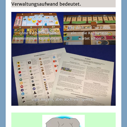
Ver­wal­tungs­auf­wand bedeutet.
leg doch mal 'ne Pau­se
ohne Ver­bands­ar­beit
ein – die Kaf­fee­tas­se
kommt man kaum voran
war­tet schon
vie­le Regeln, aber auch viel Spielreiz