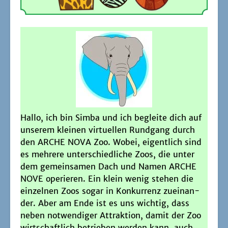
Hal­lo, ich bin Sim­ba und ich beglei­te dich auf
unse­rem klei­nen vir­tu­el­len Rund­gang durch
den ARCHE NOVA Zoo. Wobei, eigent­lich sind
es meh­re­re unter­schied­li­che Zoos, die unter
dem gemein­sa­men Dach und Namen ARCHE
NOVE ope­rie­ren. Ein klein wenig ste­hen die
ein­zel­nen Zoos sogar in Kon­kur­renz zuein­an­
der. Aber am Ende ist es uns wich­tig, dass
neben not­wen­di­ger Attrak­ti­on, damit der Zoo
wirt­schaft­lich betrie­ben wer­den kann, auch