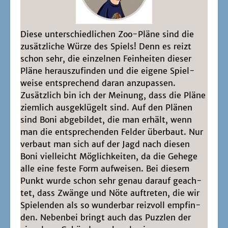
Die­se unter­schied­li­chen Zoo-Plä­ne sind die
zusätz­li­che Wür­ze des Spiels! Denn es reizt
schon sehr, die ein­zel­nen Fein­hei­ten die­ser
Plä­ne her­aus­zu­fin­den und die eige­ne Spiel­
wei­se ent­spre­chend dar­an anzu­pas­sen.
Zusätz­lich bin ich der Mei­nung, dass die Plä­ne
ziem­lich aus­ge­klü­gelt sind. Auf den Plä­nen
sind Boni abge­bil­det, die man erhält, wenn
man die ent­spre­chen­den Fel­der über­baut. Nur
ver­baut man sich auf der Jagd nach die­sen
Boni viel­leicht Mög­lich­kei­ten, da die Gehe­ge
alle eine fes­te Form auf­wei­sen. Bei die­sem
Punkt wur­de schon sehr genau dar­auf geach­
tet, dass Zwän­ge und Nöte auf­tre­ten, die wir
Spie­len­den als so wun­der­bar reiz­voll emp­fin­
den. Neben­bei bringt auch das Puz­zlen der