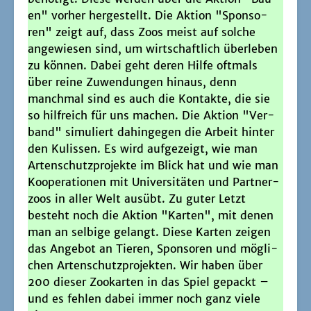
en" vor­her her­ge­stellt. Die Akti­on "Spon­so­
ren" zeigt auf, dass Zoos meist auf sol­che
ange­wie­sen sind, um wirt­schaft­lich über­le­ben
zu kön­nen. Dabei geht deren Hil­fe oft­mals
über rei­ne Zuwen­dun­gen hin­aus, denn
manch­mal sind es auch die Kon­tak­te, die sie
so hilf­reich für uns machen. Die Akti­on "Ver­
band" simu­liert dahin­ge­gen die Arbeit hin­ter
den Kulis­sen. Es wird auf­ge­zeigt, wie man
Arten­schutz­pro­jek­te im Blick hat und wie man
Koope­ra­tio­nen mit Uni­ver­si­tä­ten und Part­ner­
zoos in aller Welt aus­übt. Zu guter Letzt
besteht noch die Akti­on "Kar­ten", mit denen
man an sel­bi­ge gelangt. Die­se Kar­ten zei­gen
das Ange­bot an Tie­ren, Spon­so­ren und mög­li­
chen Arten­schutz­pro­jek­ten. Wir haben über
200 die­ser Zoo­kar­ten in das Spiel gepackt –
und es feh­len dabei immer noch ganz vie­le