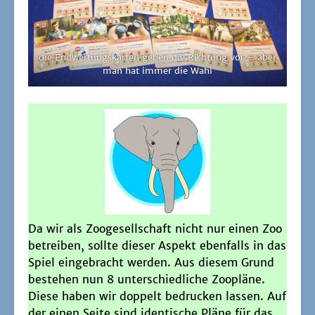
die End­wer­tungs­kar­ten geben die Rich­tung vor – aber
man hat immer die Wahl
Da wir als Zoo­ge­sell­schaft nicht nur einen Zoo
betrei­ben, soll­te die­ser Aspekt eben­falls in das
Spiel ein­ge­bracht wer­den. Aus die­sem Grund
bestehen nun 8 unter­schied­li­che Zoo­plä­ne.
Die­se haben wir dop­pelt bedru­cken las­sen. Auf
der einen Sei­te sind iden­ti­sche Plä­ne für das