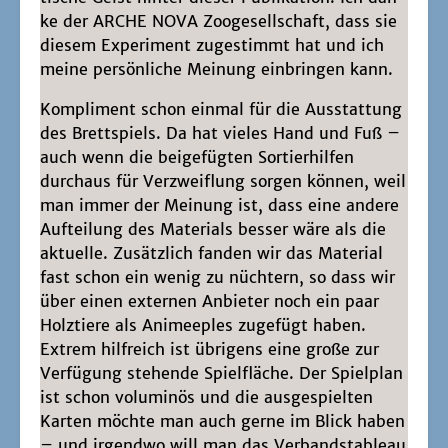
ke der ARCHE NOVA Zoo­ge­sell­schaft, dass sie
die­sem Expe­ri­ment zuge­stimmt hat und ich
mei­ne per­sön­li­che Mei­nung ein­brin­gen kann.
Kom­pli­ment schon ein­mal für die Aus­stat­tung
des Brett­spiels. Da hat vie­les Hand und Fuß –
auch wenn die bei­gefüg­ten Sor­tier­hil­fen
durch­aus für Ver­zweif­lung sor­gen kön­nen, weil
man immer der Mei­nung ist, dass eine ande­re
Auf­tei­lung des Mate­ri­als bes­ser wäre als die
aktu­el­le. Zusätz­lich fan­den wir das Mate­ri­al
fast schon ein wenig zu nüch­tern, so dass wir
über einen exter­nen Anbie­ter noch ein paar
Holz­tie­re als Ani­mee­ples zuge­fügt haben.
Extrem hilf­reich ist übri­gens eine gro­ße zur
Ver­fü­gung ste­hen­de Spiel­flä­che. Der Spiel­plan
ist schon volu­mi­nös und die aus­ge­spiel­ten
Kar­ten möch­te man auch ger­ne im Blick haben
– und irgend­wo will man das Ver­bandsta­bleau