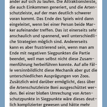
an­der auf sich zu lau­fen. Die Attrak­ti­ons­leis­te,
die auch Ein­kom­men gene­riert, und die Arten­
schutz­leis­te, auf der man deut­lich schwe­rer
vor­an kommt. Das Ende des Spiels wird dann
ein­ge­lei­tet, wenn bei einer Per­son bei­de Mar­
ker auf­ein­an­der tref­fen. Das ist einer­seits sehr
anschau­lich und span­nend, weil unter­schied­li­
che Stra­te­gien mög­lich sind. Ande­rer­seits
kann es aber frus­trie­rend sein, wenn man am
Ende mit nega­ti­ven Sieg­punk­ten die Par­tie
been­det, weil man selbst nicht die­se Zusam­
men­füh­rung her­bei­füh­ren konn­te. Auf alle Fäl­
le ver­sinn­bild­licht die­se Mecha­nik aber gut die
unter­schied­li­chen Aus­prä­gun­gen von Zoos.
Zusätz­lich wird dar­über ermög­licht, dass über
die Arten­schutz­leis­te Boni aus­ge­schüt­tet wer­
den. Bei einer blo­ßen Umre­chung von Arten­
schutz­punk­te in Sieg­punk­te wäre die­ses deut­
lich kom­pli­zier­ter gewe­sen und hät­te mehr