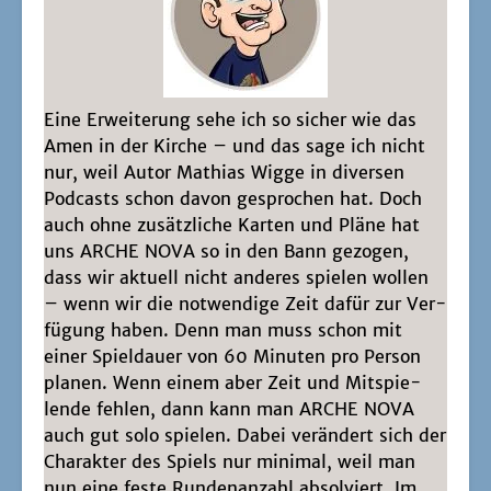
Eine Erwei­te­rung sehe ich so sicher wie das
Amen in der Kir­che – und das sage ich nicht
nur, weil Autor Mathi­as Wig­ge in diver­sen
Pod­casts schon davon gespro­chen hat. Doch
auch ohne zusätz­li­che Kar­ten und Plä­ne hat
uns ARCHE NOVA so in den Bann gezo­gen,
dass wir aktu­ell nicht ande­res spie­len wol­len
– wenn wir die not­wen­di­ge Zeit dafür zur Ver­
fü­gung haben. Denn man muss schon mit
einer Spiel­dau­er von 60 Minu­ten pro Per­son
pla­nen. Wenn einem aber Zeit und Mit­spie­
len­de feh­len, dann kann man ARCHE NOVA
auch gut solo spie­len. Dabei ver­än­dert sich der
Cha­rak­ter des Spiels nur mini­mal, weil man
nun eine fes­te Run­den­an­zahl absol­viert. Im