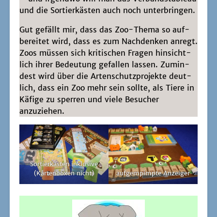
und die Sor­tier­käs­ten auch noch unterbringen.
Gut gefällt mir, dass das Zoo-The­ma so auf­
be­rei­tet wird, dass es zum Nach­den­ken anregt.
Zoos müs­sen sich kri­ti­schen Fra­gen hin­sicht­
lich ihrer Bedeu­tung gefal­len las­sen. Zumin­
dest wird über die Arten­schutz­pro­jek­te deut­
lich, dass ein Zoo mehr sein soll­te, als Tie­re in
Käfi­ge zu sper­ren und vie­le Besu­cher
anzuziehen.
Sor­tier­käs­ten inklu­si­ve
(Kar­ten­bo­xen nicht)
auf­g­em­pimp­te Anzeiger