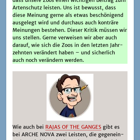
Arten­schutz leis­ten. Uns ist bewusst, dass
die­se Mei­nung ger­ne als etwas beschö­ni­gend
aus­ge­legt wird und durch­aus auch kon­trä­re
Mei­nun­gen bestehen. Die­ser Kri­tik müs­sen wir
uns stel­len. Ger­ne ver­wei­sen wir aber auch
dar­auf, wie sich die Zoos in den letz­ten Jahr­
zehn­ten ver­än­dert haben – und sicher­lich
auch noch ver­än­dern werden.
Wie auch bei
RAJAS OF THE GANGES
gibt es
bei ARCHE NOVA zwei Leis­ten, die gegen­ein­