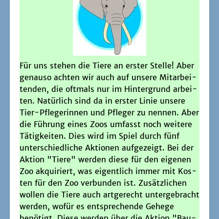
Für uns ste­hen die Tie­re an ers­ter Stel­le! Aber
genau­so ach­ten wir auch auf unse­re Mit­ar­bei­
ten­den, die oft­mals nur im Hin­ter­grund arbei­
ten. Natür­lich sind da in ers­ter Linie unse­re
Tier-Pfle­ge­rin­nen und Pfle­ger zu nen­nen. Aber
die Füh­rung eines Zoos umfasst noch wei­te­re
Tätig­kei­ten. Dies wird im Spiel durch fünf
unter­schied­li­che Aktio­nen auf­ge­zeigt. Bei der
Akti­on "Tie­re" wer­den die­se für den eige­nen
Zoo akqui­riert, was eigent­lich immer mit Kos­
ten für den Zoo ver­bun­den ist. Zusätz­li­chen
wol­len die Tie­re auch art­ge­recht unter­ge­bracht
wer­den, wofür es ent­spre­chen­de Gehe­ge
benö­tigt. Die­se wer­den über die Akti­on "Bau­