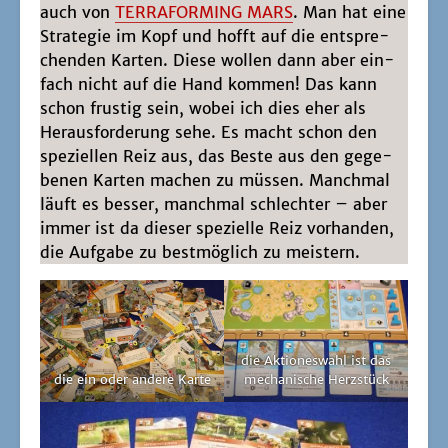
auch von
TERRAFORMING MARS
. Man hat eine
Stra­te­gie im Kopf und hofft auf die ent­spre­
chen­den Kar­ten. Die­se wol­len dann aber ein­
fach nicht auf die Hand kom­men! Das kann
schon frus­tig sein, wobei ich dies eher als
Her­aus­for­de­rung sehe. Es macht schon den
spe­zi­el­len Reiz aus, das Bes­te aus den gege­
be­nen Kar­ten machen zu müs­sen. Manch­mal
läuft es bes­ser, manch­mal schlech­ter – aber
immer ist da die­ser spe­zi­el­le Reiz vor­han­den,
die Auf­ga­be zu best­mög­lich zu meistern.
die Aktio­nes­wahl ist das
die ein oder ande­re Karte
mecha­ni­sche Herzstück