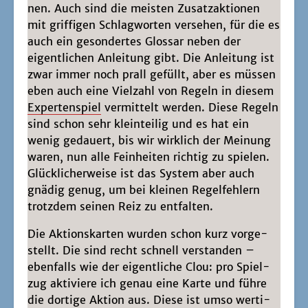
nen. Auch sind die meis­ten Zusatz­ak­tio­nen
mit grif­fi­gen Schlag­wor­ten ver­se­hen, für die es
auch ein geson­der­tes Glos­sar neben der
eigent­li­chen Anlei­tung gibt. Die Anlei­tung ist
zwar immer noch prall gefüllt, aber es müs­sen
eben auch eine Viel­zahl von Regeln in die­sem
Exper­ten­spiel
ver­mit­telt wer­den. Die­se Regeln
sind schon sehr klein­tei­lig und es hat ein
wenig gedau­ert, bis wir wirk­lich der Mei­nung
waren, nun alle Fein­hei­ten rich­tig zu spie­len.
Glück­li­cher­wei­se ist das Sys­tem aber auch
gnä­dig genug, um bei klei­nen Regel­feh­lern
trotz­dem sei­nen Reiz zu entfalten.
Die Akti­ons­kar­ten wur­den schon kurz vor­ge­
stellt. Die sind recht schnell ver­stan­den –
eben­falls wie der eigent­li­che Clou: pro Spiel­
zug akti­vie­re ich genau eine Kar­te und füh­re
die dor­ti­ge Akti­on aus. Die­se ist umso wer­ti­