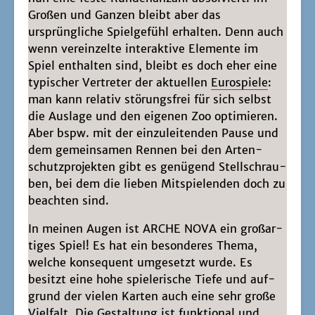
Gro­ßen und Gan­zen bleibt aber das
ursprüng­li­che Spiel­ge­fühl erhal­ten. Denn auch
wenn ver­ein­zel­te inter­ak­ti­ve Ele­men­te im
Spiel ent­hal­ten sind, bleibt es doch eher eine
typi­scher Ver­tre­ter der aktu­el­len
Euro­spie­le
:
man kann rela­tiv stö­rungs­frei für sich selbst
die Aus­la­ge und den eige­nen Zoo opti­mie­ren.
Aber bspw. mit der ein­zu­lei­ten­den Pau­se und
dem gemein­sa­men Ren­nen bei den Arten­
schutz­pro­jek­ten gibt es genü­gend Stell­schrau­
ben, bei dem die lie­ben Mit­spie­len­den doch zu
beach­ten sind.
In mei­nen Augen ist ARCHE NOVA ein groß­ar­
ti­ges Spiel! Es hat ein beson­de­res The­ma,
wel­che kon­se­quent umge­setzt wur­de. Es
besitzt eine hohe spie­le­ri­sche Tie­fe und auf­
grund der vie­len Kar­ten auch eine sehr gro­ße
Viel­falt. Die Gestal­tung ist funk­tio­nal und