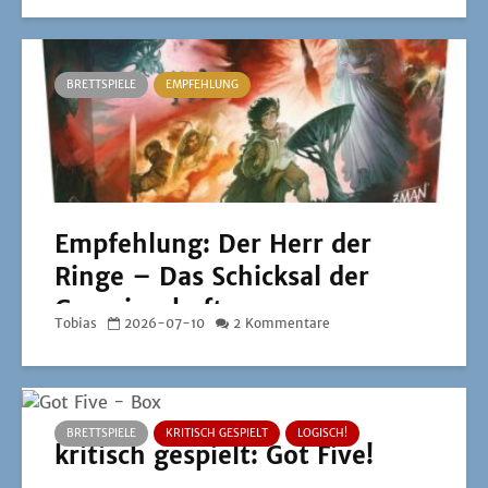
BRETTSPIELE
EMPFEHLUNG
Empfehlung: Der Herr der
Ringe – Das Schicksal der
Gemeinschaft
Tobias
2026-07-10
2 Kommentare
BRETTSPIELE
KRITISCH GESPIELT
LOGISCH!
kritisch gespielt: Got Five!