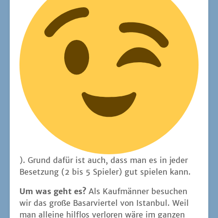
). Grund dafür ist auch, dass man es in jeder
Beset­zung (2 bis 5 Spie­ler) gut spie­len kann.
Um was geht es?
Als Kauf­män­ner besu­chen
wir das gro­ße Basar­vier­tel von Istan­bul. Weil
man allei­ne hilf­los ver­lo­ren wäre im gan­zen