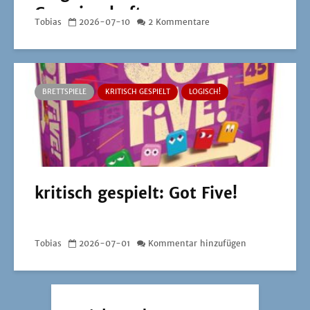
Gemeinschaft
Tobias
2026-07-10
2 Kommentare
BRETTSPIELE
KRITISCH GESPIELT
LOGISCH!
kritisch gespielt: Got Five!
Tobias
2026-07-01
Kommentar hinzufügen