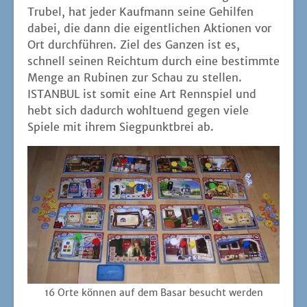
Tru­bel, hat jeder Kauf­mann sei­ne Gehil­fen
dabei, die dann die eigent­li­chen Aktio­nen vor
Ort durch­füh­ren. Ziel des Gan­zen ist es,
schnell sei­nen Reich­tum durch eine bestimm­te
Men­ge an Rubi­nen zur Schau zu stel­len.
ISTANBUL ist somit eine Art Renn­spiel und
hebt sich dadurch wohl­tu­end gegen vie­le
Spie­le mit ihrem Sieg­punkt­brei ab.
16 Orte kön­nen auf dem Basar besucht werden