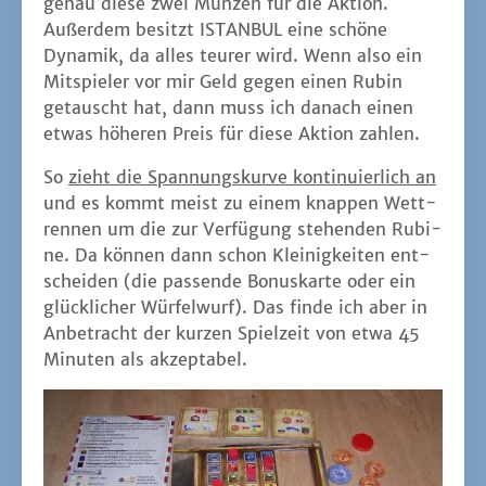
genau die­se zwei Mün­zen für die Akti­on.
Außer­dem besitzt ISTANBUL eine schö­ne
Dyna­mik, da alles teu­rer wird. Wenn also ein
Mit­spie­ler vor mir Geld gegen einen Rubin
getauscht hat, dann muss ich danach einen
etwas höhe­ren Preis für die­se Akti­on zahlen.
So
zieht die Span­nungs­kur­ve kon­ti­nu­ier­lich an
und es kommt meist zu einem knap­pen Wett­
ren­nen um die zur Ver­fü­gung ste­hen­den Rubi­
ne. Da kön­nen dann schon Klei­nig­kei­ten ent­
schei­den (die pas­sen­de Bonus­kar­te oder ein
glück­li­cher Wür­fel­wurf). Das fin­de ich aber in
Anbe­tracht der kur­zen Spiel­zeit von etwa 45
Minu­ten als akzeptabel.