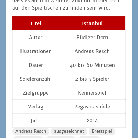
dass es auch in wei­te­rer Zukunft immer noch
auf den Spiel­ti­schen zu fin­den sein wird.
Titel
Istan­bul
Autor
Rüdi­ger Dorn
Illus­tra­tio­nen
Andre­as Resch
Dau­er
40 bis 60 Minuten
Spie­ler­an­zahl
2 bis 5 Spieler
Ziel­grup­pe
Ken­ner­spiel
Ver­lag
Pega­sus Spiele
Jahr
2014
Andreas Resch
ausgezeichnet
Brettspiel