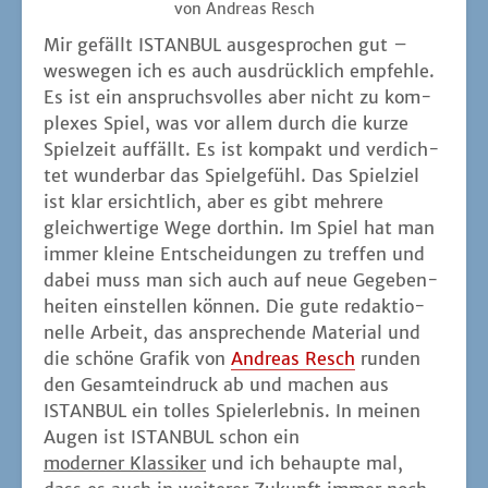
von Andre­as Resch
Mir gefällt ISTANBUL aus­ge­spro­chen gut –
wes­we­gen ich es auch aus­drück­lich emp­feh­le.
Es ist ein anspruchs­vol­les aber nicht zu kom­
ple­xes Spiel, was vor allem durch die kur­ze
Spiel­zeit auf­fällt. Es ist kom­pakt und ver­dich­
tet wun­der­bar das Spiel­ge­fühl. Das Spiel­ziel
ist klar ersicht­lich, aber es gibt meh­re­re
gleich­wer­ti­ge Wege dort­hin. Im Spiel hat man
immer klei­ne Ent­schei­dun­gen zu tref­fen und
dabei muss man sich auch auf neue Gege­ben­
hei­ten ein­stel­len kön­nen. Die gute redak­tio­
nel­le Arbeit, das anspre­chen­de Mate­ri­al und
die schö­ne Gra­fik von
Andre­as Resch
run­den
den Gesamt­ein­druck ab und machen aus
ISTANBUL ein tol­les Spiel­erleb­nis. In mei­nen
Augen ist ISTANBUL schon ein
moder­ner Klas­si­ker
und ich behaup­te mal,