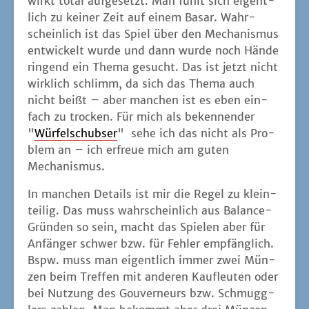
wirkt total auf­ge­setzt. Man fühlt sich eigent­
lich zu kei­ner Zeit auf einem Basar. Wahr­
schein­lich ist das Spiel über den Mecha­nis­mus
ent­wi­ckelt wur­de und dann wur­de noch Hän­de
rin­gend ein The­ma gesucht. Das ist jetzt nicht
wirk­lich schlimm, da sich das The­ma auch
nicht beißt – aber man­chen ist es eben ein­
fach zu tro­cken. Für mich als beken­nen­der
"
Wür­fel­schub­ser
" sehe ich das nicht als Pro­
blem an – ich erfreue mich am guten
Mechanismus.
In man­chen Details ist mir die Regel zu klein­
tei­lig. Das muss wahr­schein­lich aus Balan­ce-
Grün­den so sein, macht das Spie­len aber für
Anfän­ger schwer bzw. für Feh­ler emp­fäng­lich.
Bspw. muss man eigent­lich immer zwei Mün­
zen beim Tref­fen mit ande­ren Kauf­leu­ten oder
bei Nut­zung des Gou­ver­neurs bzw. Schmugg­