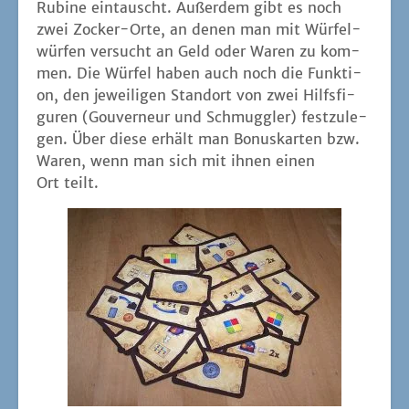
Rubi­ne ein­tauscht. Außer­dem gibt es noch
zwei Zocker-Orte, an denen man mit Wür­fel­
wür­fen ver­sucht an Geld oder Waren zu kom­
men. Die Wür­fel haben auch noch die Funk­ti­
on, den jewei­li­gen Stand­ort von zwei Hilfs­fi­
gu­ren (Gou­ver­neur und Schmugg­ler) fest­zu­le­
gen. Über die­se erhält man Bonus­kar­ten bzw.
Waren, wenn man sich mit ihnen einen
Ort teilt.