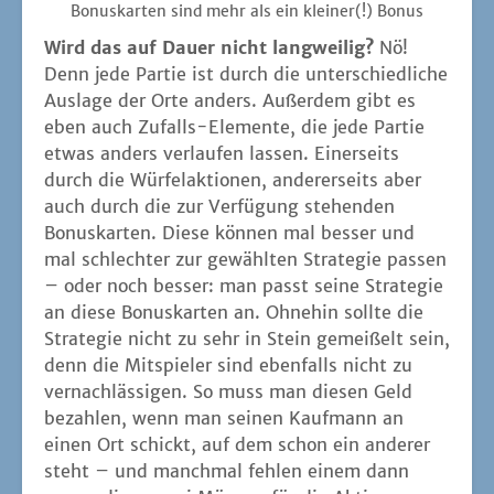
Bonus­kar­ten sind mehr als ein klei­ner(!) Bonus
Wird das auf Dau­er nicht lang­wei­lig?
Nö!
Denn jede Par­tie ist durch die unter­schied­li­che
Aus­la­ge der Orte anders. Außer­dem gibt es
eben auch Zufalls-Ele­men­te, die jede Par­tie
etwas anders ver­lau­fen las­sen. Einer­seits
durch die Wür­fel­ak­tio­nen, ande­rer­seits aber
auch durch die zur Ver­fü­gung ste­hen­den
Bonus­kar­ten. Die­se kön­nen mal bes­ser und
mal schlech­ter zur gewähl­ten Stra­te­gie pas­sen
– oder noch bes­ser: man passt sei­ne Stra­te­gie
an die­se Bonus­kar­ten an. Ohne­hin soll­te die
Stra­te­gie nicht zu sehr in Stein gemei­ßelt sein,
denn die Mit­spie­ler sind eben­falls nicht zu
ver­nach­läs­si­gen. So muss man die­sen Geld
bezah­len, wenn man sei­nen Kauf­mann an
einen Ort schickt, auf dem schon ein ande­rer
steht – und manch­mal feh­len einem dann