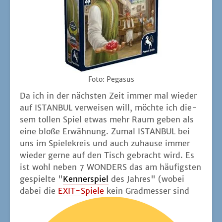
Foto: Pega­sus
Da ich in der nächs­ten Zeit immer mal wie­der
auf ISTANBUL ver­wei­sen will, möch­te ich die­
sem tol­len Spiel etwas mehr Raum geben als
eine blo­ße Erwäh­nung. Zumal ISTANBUL bei
uns im Spie­le­kreis und auch zuhau­se immer
wie­der ger­ne auf den Tisch gebracht wird. Es
ist wohl neben 7 WONDERS das am häu­figs­ten
gespiel­te "
Ken­ner­spiel
des Jah­res" (wobei
dabei die
EXIT-Spie­le
kein Grad­mes­ser sind