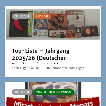
BRETTSPIELE
TOP-LISTE
Top-Liste – Jahrgang
2025/26 (Deutscher
Spielepreis 2026)
Tobias
2026-07-18
Kommentar hinzufügen
BRETTSPIELE
MITARBEITER:IN DES MONATS