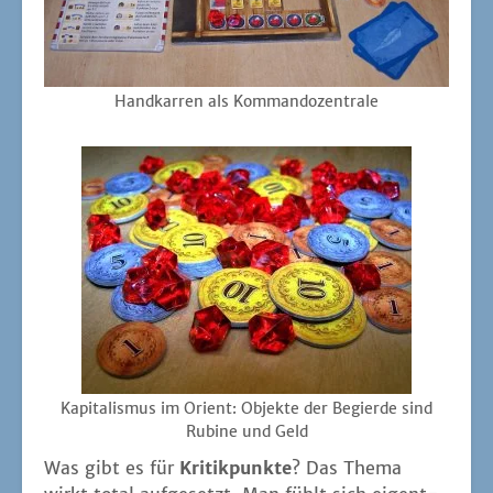
Hand­kar­ren als Kommandozentrale
Kapi­ta­lis­mus im Ori­ent: Objek­te der Begier­de sind
Rubi­ne und Geld
Was gibt es für
Kri­tik­punk­te
? Das The­ma