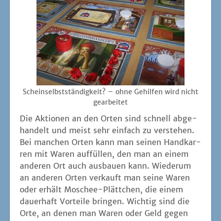
Schein­selbst­stän­dig­keit? – ohne Gehil­fen wird nicht
gearbeitet
Die Aktio­nen an den Orten sind schnell abge­
han­delt und meist sehr ein­fach zu ver­ste­hen.
Bei man­chen Orten kann man sei­nen Hand­kar­
ren mit Waren auf­fül­len, den man an einem
ande­ren Ort auch aus­bau­en kann. Wie­der­um
an ande­ren Orten ver­kauft man sei­ne Waren
oder erhält Moschee-Plätt­chen, die einem
dau­er­haft Vor­tei­le brin­gen. Wich­tig sind die
Orte, an denen man Waren oder Geld gegen