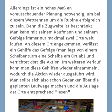
Aller­dings ist ein hohes Maß an
vor­aus­schau­en­der Pla­nung
not­wen­dig, um bei
die­sem Wett­ren­nen um die Rubi­ne erfolg­reich
zu sein. Denn die Zug­wei­te ist beschränkt.
Man kann mit sei­nem Kauf­mann und sei­nem
Gefol­ge immer nur maxi­mal zwei Orte weit
lau­fen. An die­sem Ort ange­kom­men, ver­lässt
ein Gehil­fe das Gefol­ge (man legt von einem
Schei­ben­turm eine Schei­be am Ort ab) und
ver­rich­tet dort die Akti­on. Im wei­te­ren Ver­lauf
kann man die­se Gehil­fen wie­der ein­sam­meln,
wodurch die Akti­on wie­der aus­ge­führt wird.
Man soll­te sich also schon Gedan­ken über die
geplan­ten Lauf­we­ge machen und die Aus­la­ge
der Orte ent­spre­chend "lesen".