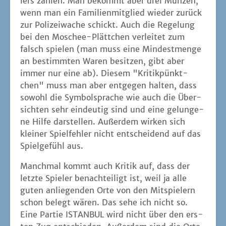
lers zah­len. Man bekommt aber drei Mün­zen,
wenn man ein Fami­li­en­mit­glied wie­der zurück
zur Poli­zei­wa­che schickt. Auch die Rege­lung
bei den Moschee-Plätt­chen ver­lei­tet zum
falsch spie­len (man muss eine Min­dest­men­ge
an bestimm­ten Waren besit­zen, gibt aber
immer nur eine ab). Die­sem "Kri­tik­pünkt­
chen" muss man aber ent­ge­gen hal­ten, dass
sowohl die Sym­bol­spra­che wie auch die Über­
sich­ten sehr ein­deu­tig sind und eine gelun­ge­
ne Hil­fe dar­stel­len. Außer­dem wir­ken sich
klei­ner Spiel­feh­ler nicht ent­schei­dend auf das
Spiel­ge­fühl aus.
Manch­mal kommt auch Kri­tik auf, dass der
letz­te Spie­ler benach­tei­ligt ist, weil ja alle
guten anlie­gen­den Orte von den Mit­spie­lern
schon belegt wären. Das sehe ich nicht so.
Eine Par­tie ISTANBUL wird nicht über den ers­