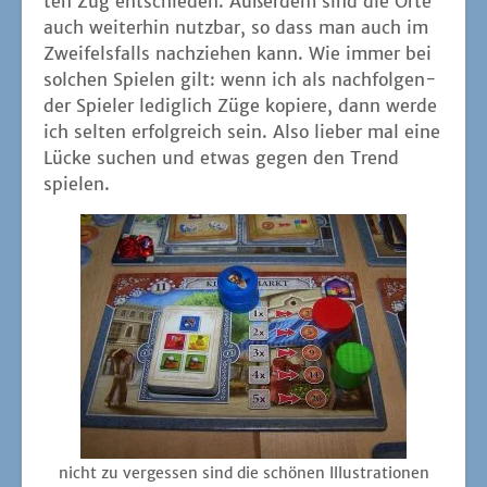
ten Zug ent­schie­den. Außer­dem sind die Orte
auch wei­ter­hin nutz­bar, so dass man auch im
Zwei­fels­falls nach­zie­hen kann. Wie immer bei
sol­chen Spie­len gilt: wenn ich als nach­fol­gen­
der Spie­ler ledig­lich Züge kopie­re, dann wer­de
ich sel­ten erfolg­reich sein. Also lie­ber mal eine
Lücke suchen und etwas gegen den Trend
spielen.
nicht zu ver­ges­sen sind die schö­nen Illus­tra­tio­nen