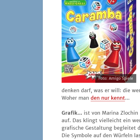
Foto: Ami­go Spiele
den­ken darf, was er will: die wert
Woher man
den nur kennt
...
Gra­fik...
ist von Mari­na Zlochin
auf. Das klingt viel­leicht ein w
gra­fi­sche Gestal­tung beglei­te
Die Sym­bo­le auf den Wür­feln la