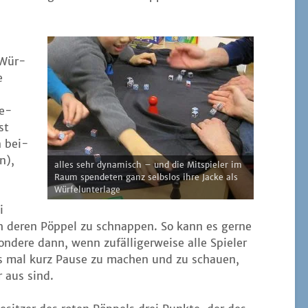
e Wür­
e
re­
st
n bei­
n),
alles sehr dyna­misch – und die Mit­spie­ler im
Raum spen­de­ten ganz selb­slos ihre Jacke als
Würfelunterlage
i
ich deren Pöp­pel zu schnap­pen. So kann es ger­ne
de­re dann, wenn zufäl­li­ger­wei­se alle Spie­ler
t es mal kurz Pau­se zu machen und zu schau­en,
r aus sind.