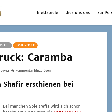
Brettspiele
dies uns das
zur Per
TSPIELE
ERSTEINDRUCK
druck: Caramba
-01-12
Kommentar hinzufügen
Shafir erschienen bei
Bei man­chen Spiel­treffs wird sich schon