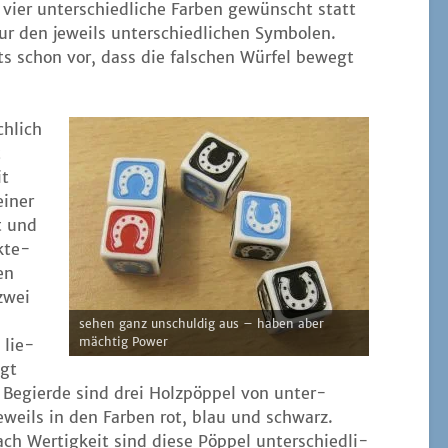
 vier unter­schied­li­che Far­ben gewünscht statt
ur den jeweils unter­schied­li­chen Sym­bo­len.
s schon vor, dass die fal­schen Wür­fel bewegt
h­lich
t
it
einer
t und
k­te­
en
zwei
sehen ganz unschul­dig aus – haben aber
mäch­tig Power
 lie­
ägt
Begier­de sind drei Holz­pöp­pel von unter­
 jeweils in den Far­ben rot, blau und schwarz.
ch Wer­tig­keit sind die­se Pöp­pel unter­schied­li­