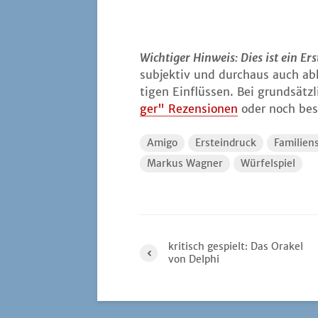
Wich­ti­ger Hin­weis: Dies ist ein Er
sub­jek­tiv und durch­aus auch ab
ti­gen Ein­flüs­sen. Bei grund­sätz
ger" Rezen­sio­nen
oder noch bes­
Amigo
Ersteindruck
Familiens
Markus Wagner
Würfelspiel
kritisch gespielt: Das Orakel
von Delphi