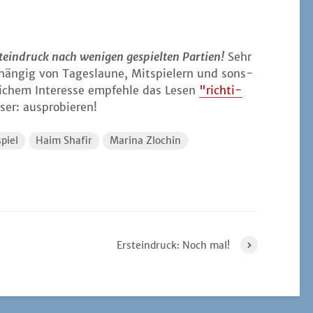
st­ein­druck nach weni­gen gespiel­ten Par­tien!
Sehr
hän­gig von Tages­lau­ne, Mit­spie­lern und sons­
­li­chem Inter­es­se emp­feh­le das Lesen
"rich­ti­
ser: ausprobieren!
piel
Haim Shafir
Marina Zlochin
Ersteindruck: Noch mal!