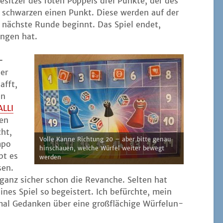
sit­zer des roten Pöp­pels drei Punk­te, der des
 schwar­zen einen Punkt. Die­se wer­den auf der
ie nächs­te Run­de beginnt. Das Spiel endet,
n­gen hat.
­
der
afft,
en
ALLI
sen
cht,
Vol­le Kan­ne Rich­tung 20 – aber bit­te genau
­po
hin­schau­en, wel­che Wür­fel wei­ter bewegt
bt es
werden
sen.
t ganz sicher schon die Revan­che. Sel­ten hat
ei­nes Spiel so begeis­tert. Ich befürch­te, mein
al Gedan­ken über eine groß­flä­chi­ge Wür­fel­un­