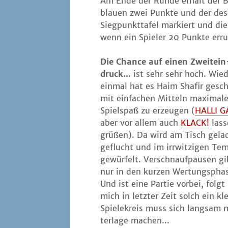
Am Ende der Run­de erhält der Be
blau­en zwei Punk­te und der des
Sieg­punkt­ta­fel mar­kiert und d
wenn ein Spie­ler 20 Punk­te erru
Die Chan­ce auf einen Zweit­ein
druck...
ist sehr sehr hoch. Wie­
ein­mal hat es Haim Shafir gesch
mit ein­fa­chen Mit­teln maxi­ma­l
Spiel­spaß zu erzeu­gen (
HALLI G
aber vor allem auch
KLACK!
las­
grü­ßen). Da wird am Tisch gela
geflucht und im irr­wit­zi­gen Tem
gewür­felt. Ver­schnauf­pau­sen gi
nur in den kur­zen Wer­tungs­pha­
Und ist eine Par­tie vor­bei, folg
mich in letz­ter Zeit solch ein kl
Spie­le­kreis muss sich lang­sam m
ter­la­ge machen...