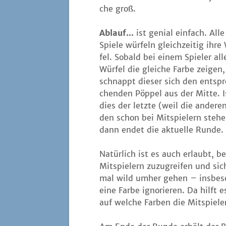
che groß.
Ablauf...
ist geni­al ein­fach. Alle
Spie­le wür­feln gleich­zei­tig ihr
fel. Sobald bei einem Spie­ler all
Wür­fel die glei­che Far­be zei­gen,
schnappt die­ser sich den ent­sp
chen­den Pöp­pel aus der Mit­te. I
dies der letz­te (weil die ande­re
den schon bei Mit­spie­lern ste­he
dann endet die aktu­el­le Runde.
Natür­lich ist es auch erlaubt, be
Mit­spie­lern zuzu­grei­fen und s
mal wild umher gehen – ins­be­son­
eine Far­be igno­rie­ren. Da hilf
auf wel­che Far­ben die Mit­spie­le