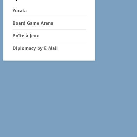
Yucata
Board Game Arena
Boîte à Jeux
Diplomacy by E‑Mail