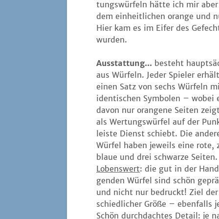
tungs­wür­feln hät­te ich mir aber
dem ein­heit­li­chen oran­ge und n
Hier kam es im Eifer des Gefecht
wurden.
Aus­stat­tung...
besteht haupt­säc
aus Wür­feln. Jeder Spie­ler erhäl
einen Satz von sechs Wür­feln m
iden­ti­schen Sym­bo­len – wobei 
davon nur oran­ge­ne Sei­ten zeig
als Wer­tungs­wür­fel auf der Pun
leis­te Dienst schiebt. Die ande­r
Wür­fel haben jeweils eine rote, 
blaue und drei schwar­ze Sei­ten.
Lobens­wert
: die gut in der Hand
gen­den Wür­fel sind schön gepr
und nicht nur bedruckt! Ziel der 
schied­li­cher Grö­ße – eben­falls
Schön durch­dach­tes Detail: je na