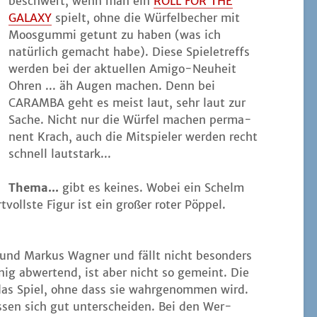
beschwert, wenn man ein
ROLL FOR THE
GALAXY
spielt, ohne die Wür­fel­be­cher mit
Moos­gum­mi getunt zu haben (was ich
natür­lich gemacht habe). Die­se Spie­le­treffs
wer­den bei der aktu­el­len Ami­go-Neu­heit
Ohren ... äh Augen machen. Denn bei
CARAMBA geht es meist laut, sehr laut zur
Sache. Nicht nur die Wür­fel machen per­ma­
nent Krach, auch die Mit­spie­ler wer­den recht
schnell lautstark...
The­ma...
gibt es kei­nes. Wobei ein Schelm
­volls­te Figur ist ein gro­ßer roter Pöp­pel.
 und Mar­kus Wag­ner und fällt nicht beson­ders
enig abwer­tend, ist aber nicht so gemeint. Die
t das Spiel, ohne dass sie wahr­ge­nom­men wird.
s­sen sich gut unter­schei­den. Bei den Wer­