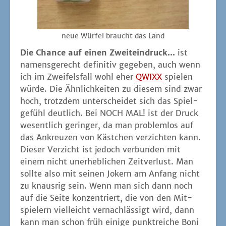
neue Wür­fel braucht das Land
Die Chan­ce auf einen Zweit­ein­druck...
ist
namens­ge­recht defi­ni­tiv gege­ben, auch wenn
ich im Zwei­fels­fall wohl eher
QWIXX
spie­len
wür­de. Die Ähn­lich­kei­ten zu die­sem sind zwar
hoch, trotz­dem unter­schei­det sich das Spiel­
ge­fühl deut­lich. Bei NOCH MAL! ist der Druck
wesent­lich gerin­ger, da man pro­blem­los auf
das Ankreu­zen von Käst­chen ver­zich­ten kann.
Die­ser Ver­zicht ist jedoch ver­bun­den mit
einem nicht uner­heb­li­chen Zeit­ver­lust. Man
soll­te also mit sei­nen Jokern am Anfang nicht
zu knaus­rig sein. Wenn man sich dann noch
auf die Sei­te kon­zen­triert, die von den Mit­
spie­lern viel­leicht ver­nach­läs­sigt wird, dann
kann man schon früh eini­ge punkt­rei­che Boni