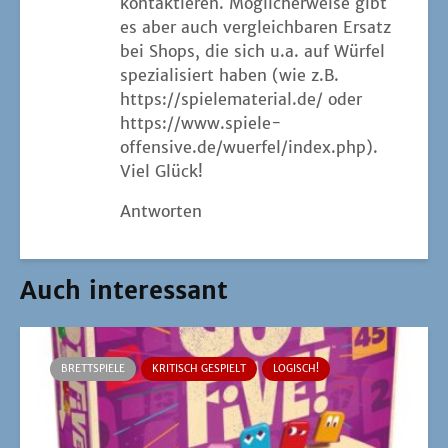
kon­tak­tie­ren. Mög­li­cher­wei­se gibt
es aber auch ver­gleich­ba­ren Ersatz
bei Shops, die sich u.a. auf Wür­fel
spe­zia­li­siert haben (wie z.B.
https://spielematerial.de/
oder
https://www.spiele-
offensive.de/wuerfel/index.php
).
Viel Glück!
Antworten
Auch interessant
BRETTSPIELE
KRITISCH GESPIELT
LOGISCH!