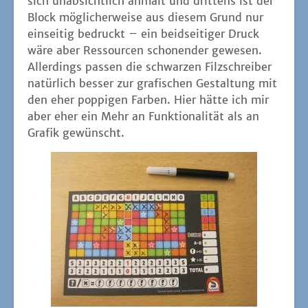
sich unab­sicht­lich anmalt und drit­tens ist der
Block mög­li­cher­wei­se aus die­sem Grund nur
ein­sei­tig bedruckt – ein beid­sei­ti­ger Druck
wäre aber Res­sour­cen scho­nen­der gewe­sen.
Aller­dings pas­sen die schwar­zen Filz­schrei­ber
natür­lich bes­ser zur gra­fi­schen Gestal­tung mit
den eher pop­pi­gen Far­ben. Hier hät­te ich mir
aber eher ein Mehr an Funk­tio­na­li­tät als an
Gra­fik gewünscht.