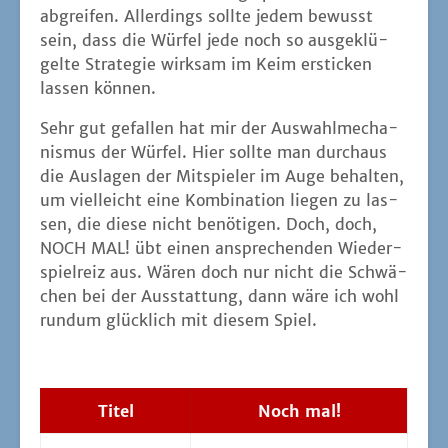
abgrei­fen. Aller­dings soll­te jedem bewusst
sein, dass die Wür­fel jede noch so aus­ge­klü­
gel­te Stra­te­gie wirk­sam im Keim ersti­cken
las­sen können.
Sehr gut gefal­len hat mir der Aus­wahl­me­cha­
nis­mus der Wür­fel. Hier soll­te man durch­aus
die Aus­la­gen der Mit­spie­ler im Auge behal­ten,
um viel­leicht eine Kom­bi­na­ti­on lie­gen zu las­
sen, die die­se nicht benö­ti­gen. Doch, doch,
NOCH MAL! übt einen anspre­chen­den Wie­der­
spiel­reiz aus. Wären doch nur nicht die Schwä­
chen bei der Aus­stat­tung, dann wäre ich wohl
rund­um glück­lich mit die­sem Spiel.
Titel
Noch mal!