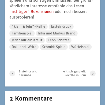
spie­lern und sons­ti­gen Ein­flüs­sen. Bei grund­
sätz­li­chem Inter­es­se emp­feh­le das Lesen
"rich­ti­ger" Rezen­sio­nen
oder noch bes­ser:
ausprobieren!
"klein & fein"-Reihe
Ersteindruck
Familienspiel
Inka und Markus Brand
Jeder nur ein Kreuz
Leon Schiffer
Roll-and-Write
Schmidt Spiele
Würfelspiel
Ersteindruck:
kritisch gespielt:
Caramba
Revolte in Rom
2 Kommentare