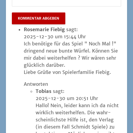
Rosemarie Fiebig
sagt:
2025-12-30 um 15:44 Uhr
Ich benö­ti­ge für das Spiel " Noch Mal !"
drin­gend neue bun­te Wür­fel. Kön­nen Sie
mir dabei wei­ter­hel­fen ? Wir wären sehr
glück­lich darüber.
Lie­be Grü­ße von Spie­ler­fa­mi­lie Fiebig.
Antworten
Tobias
sagt:
2025-12-30 um 20:51 Uhr
Hal­lo! Nein, lei­der kann ich da nicht
wirk­lich wei­ter­hel­fen. Die wahr­
schein­lichs­te Hil­fe ist, den Ver­lag
(in die­sem Fall Schmidt Spie­le) zu