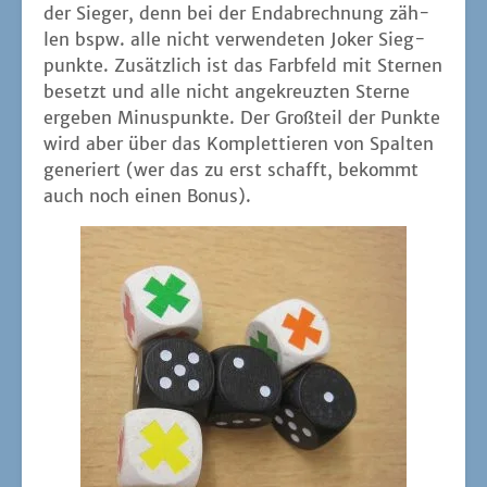
der Sie­ger, denn bei der End­ab­rech­nung zäh­
len bspw. alle nicht ver­wen­de­ten Joker Sieg­
punk­te. Zusätz­lich ist das Farb­feld mit Ster­nen
besetzt und alle nicht ange­kreuz­ten Ster­ne
erge­ben Minus­punk­te. Der Groß­teil der Punk­te
wird aber über das Kom­plet­tie­ren von Spal­ten
gene­riert (wer das zu erst schafft, bekommt
auch noch einen Bonus).