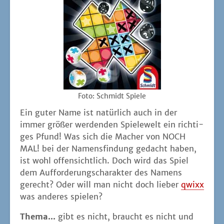
Foto: Schmidt Spiele
Ein guter Name ist natür­lich auch in der
immer grö­ßer wer­den­den Spie­le­welt ein rich­ti­
ges Pfund! Was sich die Macher von NOCH
MAL! bei der Namens­fin­dung gedacht haben,
ist wohl offen­sicht­lich. Doch wird das Spiel
dem Auf­for­de­rungs­cha­rak­ter des Namens
gerecht? Oder will man nicht doch lie­ber
qwixx
was ande­res spielen?
The­ma...
gibt es nicht, braucht es nicht und