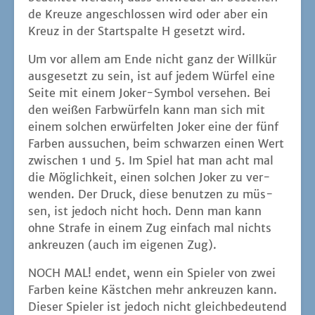
de Kreu­ze ange­schlos­sen wird oder aber ein
Kreuz in der Start­spal­te H gesetzt wird.
Um vor allem am Ende nicht ganz der Will­kür
aus­ge­setzt zu sein, ist auf jedem Wür­fel eine
Sei­te mit einem Joker-Sym­bol ver­se­hen. Bei
den wei­ßen Farb­wür­feln kann man sich mit
einem sol­chen erwür­fel­ten Joker eine der fünf
Far­ben aus­su­chen, beim schwar­zen einen Wert
zwi­schen 1 und 5. Im Spiel hat man acht mal
die Mög­lich­keit, einen sol­chen Joker zu ver­
wen­den. Der Druck, die­se benut­zen zu müs­
sen, ist jedoch nicht hoch. Denn man kann
ohne Stra­fe in einem Zug ein­fach mal nichts
ankreu­zen (auch im eige­nen Zug).
NOCH MAL! endet, wenn ein Spie­ler von zwei
Far­ben kei­ne Käst­chen mehr ankreu­zen kann.
Die­ser Spie­ler ist jedoch nicht gleich­be­deu­tend