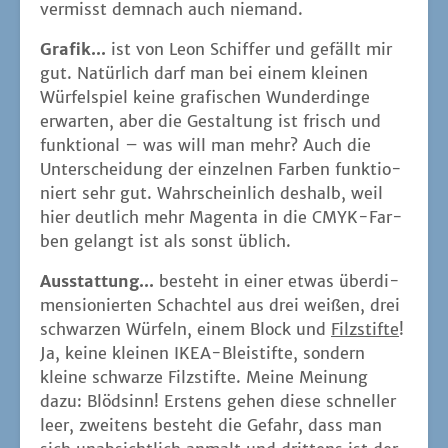
ver­misst dem­nach auch niemand.
Gra­fik...
ist von Leon Schif­fer und gefällt mir
gut. Natür­lich darf man bei einem klei­nen
Wür­fel­spiel kei­ne gra­fi­schen Wun­der­din­ge
erwar­ten, aber die Gestal­tung ist frisch und
funk­tio­nal – was will man mehr? Auch die
Unter­schei­dung der ein­zel­nen Far­ben funk­tio­
niert sehr gut. Wahr­schein­lich des­halb, weil
hier deut­lich mehr Magen­ta in die CMYK-Far­
ben gelangt ist als sonst üblich.
Aus­stat­tung...
besteht in einer etwas über­di­
men­sio­nier­ten Schach­tel aus drei wei­ßen, drei
schwar­zen Wür­feln, einem Block und
Filz­stif­te
!
Ja, kei­ne klei­nen IKEA-Blei­stif­te, son­dern
klei­ne schwar­ze Filz­stif­te. Mei­ne Mei­nung
dazu: Blöd­sinn! Ers­tens gehen die­se schnel­ler
leer, zwei­tens besteht die Gefahr, dass man