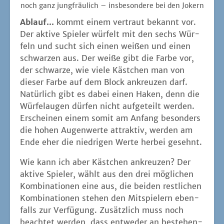
noch ganz jung­fräu­lich – ins­be­son­de­re bei den Jokern
Ablauf...
kommt einem ver­traut bekannt vor.
Der akti­ve Spie­ler wür­felt mit den sechs Wür­
feln und sucht sich einen wei­ßen und einen
schwar­zen aus. Der wei­ße gibt die Far­be vor,
der schwar­ze, wie vie­le Käst­chen man von
die­ser Far­be auf dem Block ankreu­zen darf.
Natür­lich gibt es dabei einen Haken, denn die
Wür­fel­au­gen dür­fen nicht auf­ge­teilt wer­den.
Erschei­nen einem somit am Anfang beson­ders
die hohen Augen­wer­te attrak­tiv, wer­den am
Ende eher die nied­ri­gen Wer­te her­bei gesehnt.
Wie kann ich aber Käst­chen ankreu­zen? Der
akti­ve Spie­ler, wählt aus den drei mög­li­chen
Kom­bi­na­tio­nen eine aus, die bei­den rest­li­chen
Kom­bi­na­tio­nen ste­hen den Mit­spie­lern eben­
falls zur Ver­fü­gung. Zusätz­lich muss noch
beach­tet wer­den, dass ent­we­der an bestehen­