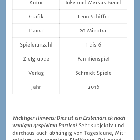
Autor
Inka und Mar­kus Brand
Gra­fik
Leon Schif­fer
Dau­er
20 Minu­ten
Spie­ler­an­zahl
1 bis 6
Ziel­grup­pe
Fami­li­en­spiel
Ver­lag
Schmidt Spie­le
Jahr
2016
Wich­ti­ger Hin­weis: Dies ist ein Erst­ein­druck nach
weni­gen gespiel­ten Par­tien!
Sehr sub­jek­tiv und
durch­aus auch abhän­gig von Tages­lau­ne, Mit­