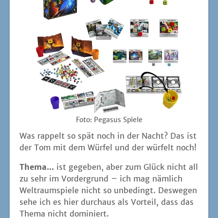
Foto: Pega­sus Spiele
Was rap­pelt so spät noch in der Nacht? Das ist
der Tom mit dem Wür­fel und der wür­felt noch!
The­ma...
ist gege­ben, aber zum Glück nicht all
zu sehr im Vor­der­grund – ich mag näm­lich
Welt­raum­spie­le nicht so unbe­dingt. Des­we­gen
sehe ich es hier durch­aus als Vor­teil, dass das
The­ma nicht dominiert.