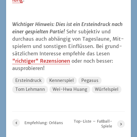
Wich­ti­ger Hin­weis: Dies ist ein Erst­ein­druck nach
einer gespiel­ten Par­tie!
Sehr sub­jek­tiv und
durch­aus auch abhän­gig von Tages­lau­ne, Mit­
spie­lern und sons­ti­gen Ein­flüs­sen. Bei grund­
sätz­li­chem Inter­es­se emp­feh­le das Lesen
"rich­ti­ger" Rezen­sio­nen
oder noch bes­ser:
ausprobieren!
Ersteindruck
Kennerspiel
Pegasus
Tom Lehmann
Wei-Hwa Huang
Würfelspiel
Top-Liste – Fußball-
Empfehlung: Orléans
Spiele