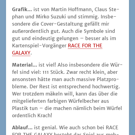
Gra­fik...
ist von Mar­tin Hoff­mann, Claus Ste­
phan und Mir­ko Suzu­ki und stim­mig. Ins­be­
son­de­re die Cover-Gestal­tung gefällt mir
außer­or­dent­lich gut. Auch die Sym­bo­le sind
gut und ein­deu­tig gelun­gen – bes­ser als im
Kar­ten­spiel-Vor­gän­ger
RACE FOR THE
GALAXY
.
Mate­ri­al...
ist viel! Also ins­be­son­de­re die Wür­
fel sind viel: 111 Stück. Zwar recht klein, aber
ansons­ten hät­te man auch mas­si­ve Platz­pro­
ble­me. Der Rest ist ent­spre­chend hoch­wer­tig.
Wer trotz­dem mäkeln will, kann das über die
mit­ge­lie­fer­ten far­bi­gen Wür­fel­be­cher aus
Plas­tik tun – die machen näm­lich beim Wür­fel
ordent­lich Krach!
Ablauf...
ist geni­al. Wie auch schon bei RACE
FOR THE GALAXY besteht das Spiel aus meh­