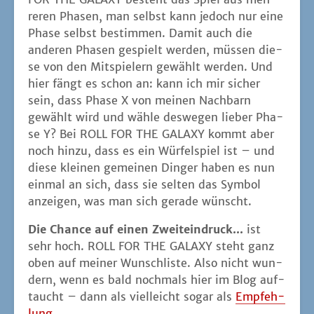
re­ren Pha­sen, man selbst kann jedoch nur eine
Pha­se selbst bestim­men. Damit auch die
ande­ren Pha­sen gespielt wer­den, müs­sen die­
se von den Mit­spie­lern gewählt wer­den. Und
hier fängt es schon an: kann ich mir sicher
sein, dass Pha­se X von mei­nen Nach­barn
gewählt wird und wäh­le des­we­gen lie­ber Pha­
se Y? Bei ROLL FOR THE GALAXY kommt aber
noch hin­zu, dass es ein Wür­fel­spiel ist – und
die­se klei­nen gemei­nen Din­ger haben es nun
ein­mal an sich, dass sie sel­ten das Sym­bol
anzei­gen, was man sich gera­de wünscht.
Die Chan­ce auf einen Zweit­ein­druck...
ist
sehr hoch. ROLL FOR THE GALAXY steht ganz
oben auf mei­ner Wunsch­lis­te. Also nicht wun­
dern, wenn es bald noch­mals hier im Blog auf­
taucht – dann als viel­leicht sogar als
Emp­feh­
lung
.