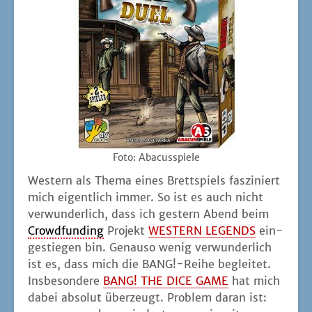
Foto: Aba­cus­spie­le
Wes­tern als The­ma eines Brett­spiels fas­zi­niert
mich eigent­lich immer. So ist es auch nicht
ver­wun­der­lich, dass ich ges­tern Abend beim
Crowd­fun­ding
Pro­jekt
WESTERN LEGENDS
ein­
ge­stie­gen bin. Genau­so wenig ver­wun­der­lich
ist es, dass mich die BANG!-Reihe beglei­tet.
Ins­be­son­de­re
BANG! THE DICE GAME
hat mich
dabei abso­lut über­zeugt. Pro­blem dar­an ist: