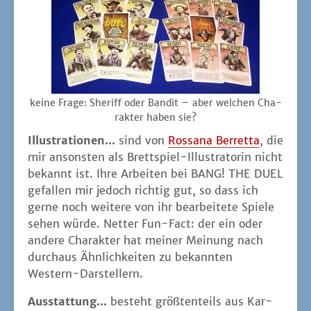
kei­ne Fra­ge: She­riff oder Ban­dit – aber wel­chen Cha­
rak­ter haben sie?
Illus­tra­tio­nen...
sind von
Rossa­na Ber­ret­ta
, die
mir ansons­ten als Brett­spiel-Illus­tra­to­rin nicht
bekannt ist. Ihre Arbei­ten bei BANG! THE DUEL
gefal­len mir jedoch rich­tig gut, so dass ich
ger­ne noch wei­te­re von ihr bear­bei­te­te Spie­le
sehen wür­de. Net­ter Fun-Fact: der ein oder
ande­re Cha­rak­ter hat mei­ner Mei­nung nach
durch­aus Ähn­lich­kei­ten zu bekann­ten
Western-Darstellern.
Aus­stat­tung...
besteht größ­ten­teils aus Kar­