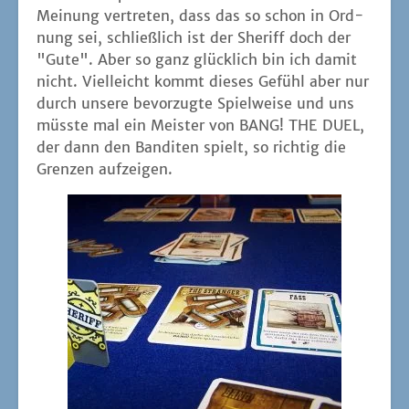
Mei­nung ver­tre­ten, dass das so schon in Ord­
nung sei, schließ­lich ist der She­riff doch der
"Gute". Aber so ganz glück­lich bin ich damit
nicht. Viel­leicht kommt die­ses Gefühl aber nur
durch unse­re bevor­zug­te Spiel­wei­se und uns
müss­te mal ein Meis­ter von BANG! THE DUEL,
der dann den Ban­di­ten spielt, so rich­tig die
Gren­zen aufzeigen.