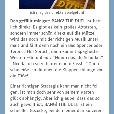
ich mag das direk­te Spielgefühl
Das gefällt mir gut:
BANG! THE DUEL ist herr­
lich direkt. Es gibt es kein gro­ßes Abtas­ten,
son­dern immer schön direkt auf die Müt­ze.
Wird das noch mit der rich­ti­gen Musik unter­
malt und fällt dann noch ein Bad Spen­cer oder
Terence Hill Spruch, dann kommt Spa­ghet­ti-
Wes­tern-Gefühl auf. "Nimm das, du Schur­ke!"
"Nix da, ich sit­ze hin­ter einem Fass!" "Dann
schmei­ße ich dir eben die Klap­per­schlan­ge vor
die Füße!"
Einer rich­ti­gen Stra­te­gie kann man nicht fol­
gen, ist man doch sehr von sei­nem Kar­ten­
glück abhän­gig. Aber ich glau­be, dass das so
auch gewollt ist. BANG! THE DUEL ist ein
schnel­les Gezo­cke, bei dem einer den kür­ze­ren