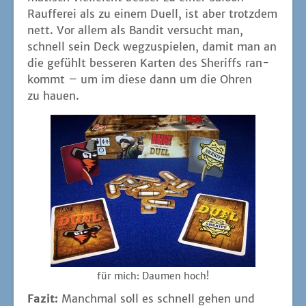
Rauf­fe­r­ei als zu einem Duell, ist aber trotz­dem
nett. Vor allem als Ban­dit ver­sucht man,
schnell sein Deck weg­zu­spie­len, damit man an
die gefühlt bes­se­ren Kar­ten des She­riffs ran­
kommt – um im die­se dann um die Ohren
zu hauen.
für mich: Dau­men hoch!
Fazit:
Manch­mal soll es schnell gehen und