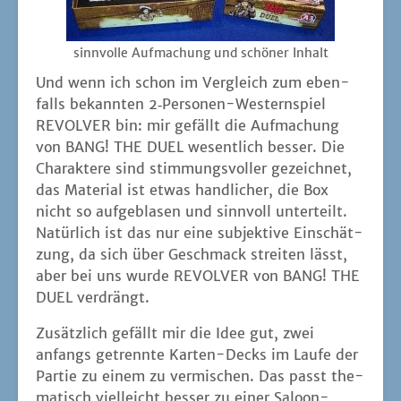
sinn­vol­le Auf­ma­chung und schö­ner Inhalt
Und wenn ich schon im Ver­gleich zum eben­
falls bekann­ten 2‑Per­so­nen-Wes­tern­spiel
REVOLVER bin: mir gefällt die Auf­ma­chung
von BANG! THE DUEL wesent­lich bes­ser. Die
Cha­rak­te­re sind stim­mungs­vol­ler gezeich­net,
das Mate­ri­al ist etwas hand­li­cher, die Box
nicht so auf­ge­bla­sen und sinn­voll unter­teilt.
Natür­lich ist das nur eine sub­jek­ti­ve Ein­schät­
zung, da sich über Geschmack strei­ten lässt,
aber bei uns wur­de REVOLVER von BANG! THE
DUEL verdrängt.
Zusätz­lich gefällt mir die Idee gut, zwei
anfangs getrenn­te Kar­ten-Decks im Lau­fe der
Par­tie zu einem zu ver­mi­schen. Das passt the­
ma­tisch viel­leicht bes­ser zu einer Saloon-