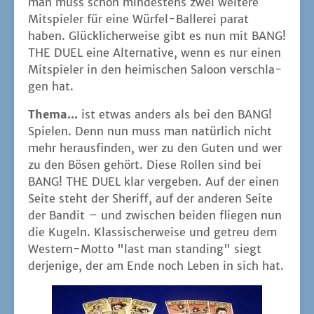
man muss schon min­des­tens zwei wei­te­re
Mit­spie­ler für eine Wür­fel-Bal­le­rei parat
haben. Glück­li­cher­wei­se gibt es nun mit BANG!
THE DUEL eine Alter­na­ti­ve, wenn es nur einen
Mit­spie­ler in den hei­mi­schen Saloon ver­schla­
gen hat.
The­ma...
ist etwas anders als bei den BANG!
Spie­len. Denn nun muss man natür­lich nicht
mehr her­aus­fin­den, wer zu den Guten und wer
zu den Bösen gehört. Die­se Rol­len sind bei
BANG! THE DUEL klar ver­ge­ben. Auf der einen
Sei­te steht der She­riff, auf der ande­ren Sei­te
der Ban­dit – und zwi­schen bei­den flie­gen nun
die Kugeln. Klas­si­scher­wei­se und getreu dem
Wes­tern-Mot­to "last man stan­ding" siegt
der­je­ni­ge, der am Ende noch Leben in sich hat.