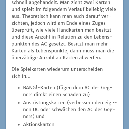
schnell abge­han­delt. Man zieht zwei Kar­ten
und spielt im fol­gen­dem Ver­lauf belie­big vie­le
aus. Theo­re­tisch kann man auch dar­auf ver­
zich­ten, jedoch wird am Ende eines Zuges
über­prüft, wie vie­le Hand­kar­ten man besitzt
und die­se Anzahl in Rela­ti­on zu den Lebens­
punk­ten des AC gesetzt. Besitzt man mehr
Kar­ten als Lebens­punk­te, dann muss man die
über­zäh­li­ge Anzahl an Kar­ten abwerfen.
Die Spiel­kar­ten wie­der­um unter­schei­den
sich in...
BANG!-Karten (fügen dem AC des Geg­
ners direkt einen Scha­den zu)
Aus­rüs­tungs­kar­ten (ver­bes­sern den eige­
nen UC oder schwä­chen den AC des Geg­
ners) und
Akti­ons­kar­ten