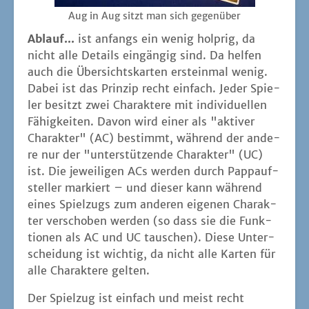
Aug in Aug sitzt man sich gegenüber
Ablauf...
ist anfangs ein wenig holp­rig, da
nicht alle Details ein­gän­gig sind. Da hel­fen
auch die Über­sichts­kar­ten erst­ein­mal wenig.
Dabei ist das Prin­zip recht ein­fach. Jeder Spie­
ler besitzt zwei Cha­rak­te­re mit indi­vi­du­el­len
Fähig­kei­ten. Davon wird einer als "akti­ver
Cha­rak­ter" (AC) bestimmt, wäh­rend der ande­
re nur der "unter­stüt­zen­de Cha­rak­ter" (UC)
ist. Die jewei­li­gen ACs wer­den durch Papp­auf­
stel­ler mar­kiert – und die­ser kann wäh­rend
eines Spiel­zugs zum ande­ren eige­nen Cha­rak­
ter ver­scho­ben wer­den (so dass sie die Funk­
tio­nen als AC und UC tau­schen). Die­se Unter­
schei­dung ist wich­tig, da nicht alle Kar­ten für
alle Cha­rak­te­re gelten.
Der Spiel­zug ist ein­fach und meist recht