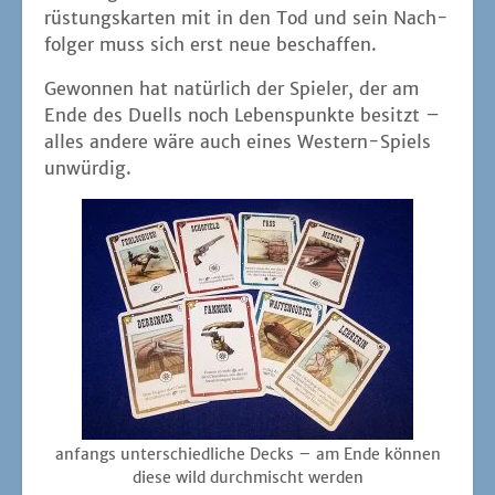
rüs­tungs­kar­ten mit in den Tod und sein Nach­
fol­ger muss sich erst neue beschaffen.
Gewon­nen hat natür­lich der Spie­ler, der am
Ende des Duells noch Lebens­punk­te besitzt –
alles ande­re wäre auch eines Wes­tern-Spiels
unwürdig.
anfangs unter­schied­li­che Decks – am Ende kön­nen
die­se wild durch­mischt werden