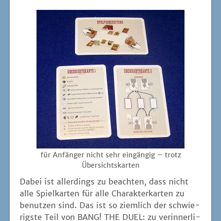
für Anfän­ger nicht sehr ein­gän­gig – trotz
Übersichtskarten
Dabei ist aller­dings zu beach­ten, dass nicht
alle Spiel­kar­ten für alle Cha­rak­ter­kar­ten zu
benut­zen sind. Das ist so ziem­lich der schwie­
rigs­te Teil von BANG! THE DUEL: zu ver­in­ner­li­