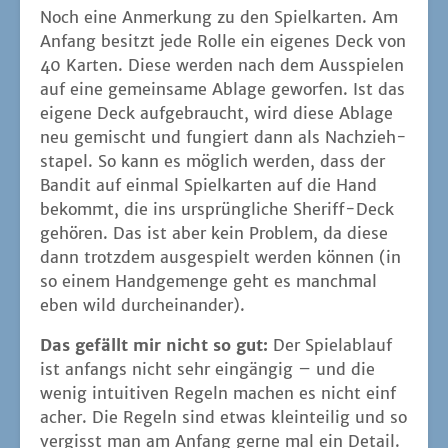
Noch eine Anmer­kung zu den Spiel­kar­ten. Am
Anfang besitzt jede Rol­le ein eige­nes Deck von
40 Kar­ten. Die­se wer­den nach dem Aus­spie­len
auf eine gemein­sa­me Abla­ge gewor­fen. Ist das
eige­ne Deck auf­ge­braucht, wird die­se Abla­ge
neu gemischt und fun­giert dann als Nach­zieh­
sta­pel. So kann es mög­lich wer­den, dass der
Ban­dit auf ein­mal Spiel­kar­ten auf die Hand
bekommt, die ins ursprüng­li­che She­riff-Deck
gehö­ren. Das ist aber kein Pro­blem, da die­se
dann trotz­dem aus­ge­spielt wer­den kön­nen (in
so einem Hand­ge­men­ge geht es manch­mal
eben wild durcheinander).
Das gefällt mir nicht so gut:
Der Spiel­ab­lauf
ist anfangs nicht sehr ein­gän­gig – und die
wenig intui­ti­ven Regeln machen es nicht ein­f
a­cher. Die Regeln sind etwas klein­tei­lig und so
ver­gisst man am Anfang ger­ne mal ein Detail.