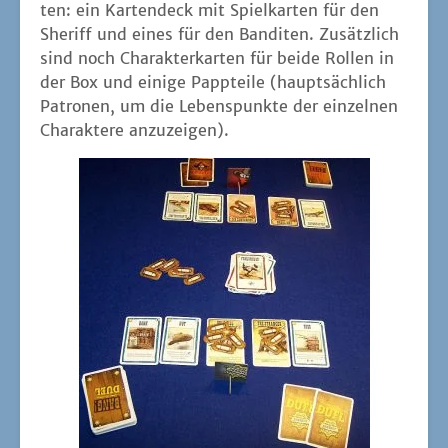
ten: ein Kar­ten­deck mit Spiel­kar­ten für den
She­riff und eines für den Ban­di­ten. Zusätz­lich
sind noch Cha­rak­ter­kar­ten für bei­de Rol­len in
der Box und eini­ge Papp­tei­le (haupt­säch­lich
Patro­nen, um die Lebens­punk­te der ein­zel­nen
Cha­rak­te­re anzuzeigen).