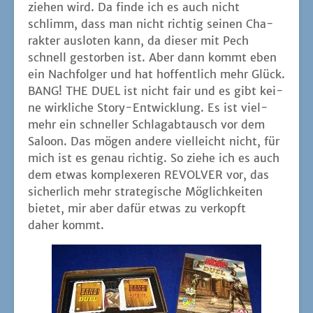
zie­hen wird. Da fin­de ich es auch nicht
schlimm, dass man nicht rich­tig sei­nen Cha­
rak­ter aus­lo­ten kann, da die­ser mit Pech
schnell gestor­ben ist. Aber dann kommt eben
ein Nach­fol­ger und hat hof­fent­lich mehr Glück.
BANG! THE DUEL ist nicht fair und es gibt kei­
ne wirk­li­che Sto­ry-Ent­wick­lung. Es ist viel­
mehr ein schnel­ler Schlag­ab­tausch vor dem
Saloon. Das mögen ande­re viel­leicht nicht, für
mich ist es genau rich­tig. So zie­he ich es auch
dem etwas kom­ple­xe­ren REVOLVER vor, das
sicher­lich mehr stra­te­gi­sche Mög­lich­kei­ten
bie­tet, mir aber dafür etwas zu ver­kopft
daher kommt.