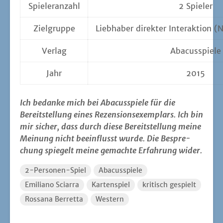
Spie­ler­an­zahl
2 Spie­ler
Ziel­grup­pe
Lieb­ha­ber direk­ter Inter­ak­ti­o
Ver­lag
Aba­cus­spie­le
Jahr
2015
Ich bedan­ke mich bei Aba­cus­spie­le für die
Bereit­stel­lung eines Rezen­si­ons­exem­plars. Ich bin
mir sicher, dass durch die­se Bereit­stel­lung mei­ne
Mei­nung nicht beein­flusst wur­de. Die Bespre­
chung spie­gelt mei­ne gemach­te Erfah­rung wider.
2-Personen-Spiel
Abacusspiele
Emiliano Sciarra
Kartenspiel
kritisch gespielt
Rossana Berretta
Western