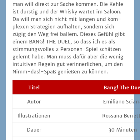
man will direkt zur Sache kom­men. Die Keh­le
ist durs­tig und der Whis­ky war­tet im Saloon.
Da will man sich nicht mit lan­gen und kom­
ple­xen Stra­te­gien auf­hal­ten, son­dern sich
zügig den Weg frei bal­lern. Die­ses Gefühl gibt
einem BANG! THE DUEL, so dass ich es als
stim­mungs­vol­les 2‑Per­so­nen-Spiel schät­zen
gelernt habe. Man muss dafür aber die wenig
intui­ti­ven Regeln gut ver­in­ner­li­chen, um den
Nimm-das!-Spaß genie­ßen zu können.
Titel
Bang! The Due
Autor
Emi­lia­no Sciar
Illus­tra­tio­nen
Rossa­na Berret
Dau­er
30 Minu­ten