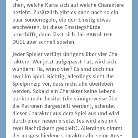
chen, wel­che Kar­te sich auf wel­che Cha­rak­te­re
bezieht. Zusätz­lich gibt es dann noch so ein
paar Son­der­re­geln, die den Eins­tig etwas
erschwe­ren. Ist die­se Ein­stiegs­hür­de
umschifft, dann lässt sich das BANG! THE
DUEL aber schnell spielen.
Jeder Spie­ler ver­fügt übri­gens über vier Cha­
rak­te­re. Wer jetzt auf­ge­passt hat, wird sich
wun­dern: Hä, wie­so vier? Es sind doch nur
zwei im Spiel. Rich­tig, aller­dings sieht das
Spiel­prin­zip vor, dass nicht alle über­le­ben
wer­den. Sobald ein Cha­rak­ter kei­ne Lebens­
punk­te mehr besitzt (die sin­ni­ger­wei­se über
die Patro­nen dar­ge­stellt wer­den), schei­det
die­ser Cha­rak­ter aus dem Spiel aus und wird
durch einen neu­en ersetzt (es wird also mit
zwei Nach­rü­ckern gespielt). Aller­dings nimmt
der aus­ge­schie­de­ne Cha­rak­ter alle sei­ne Aus­