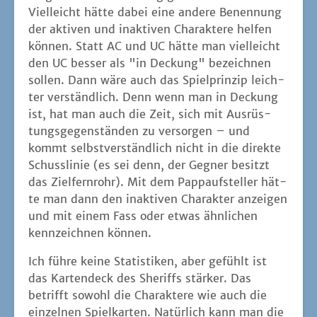
Viel­leicht hät­te dabei eine ande­re Benen­nung
der akti­ven und inak­ti­ven Cha­rak­te­re hel­fen
kön­nen. Statt AC und UC hät­te man viel­leicht
den UC bes­ser als "in Deckung" bezeich­nen
sol­len. Dann wäre auch das Spiel­prin­zip leich­
ter ver­ständ­lich. Denn wenn man in Deckung
ist, hat man auch die Zeit, sich mit Aus­rüs­
tungs­ge­gen­stän­den zu ver­sor­gen – und
kommt selbst­ver­ständ­lich nicht in die direk­te
Schuss­li­nie (es sei denn, der Geg­ner besitzt
das Ziel­fern­rohr). Mit dem Papp­auf­stel­ler hät­
te man dann den inak­ti­ven Cha­rak­ter anzei­gen
und mit einem Fass oder etwas ähn­li­chen
kenn­zeich­nen können.
Ich füh­re kei­ne Sta­tis­ti­ken, aber gefühlt ist
das Kar­ten­deck des She­riffs stär­ker. Das
betrifft sowohl die Cha­rak­te­re wie auch die
ein­zel­nen Spiel­kar­ten. Natür­lich kann man die