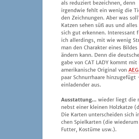
als redu­ziert bezeich­nen, denn
irgend­wie fehlt ein wenig die Tie
den Zeich­nun­gen. Aber was soll
Kat­zen sehen süß aus und alles 
sich gut erken­nen. Inter­es­sant f
ich aller­dings, mit wie wenig Str
man den Cha­rak­ter eines Bil­des
ändern kann. Denn die deut­sch
ga­be von CAT LADY kommt mit e
ame­ri­ka­ni­sche Ori­gi­nal von
AEG
paar Schnurr­haa­re hin­zu­ge­fügt
ein­la­den­der aus.
Aus­stat­tung...
wie­der liegt die
nebst einer klei­nen Holz­kat­ze (d
Die Kar­ten unter­schei­den sich i
chen Spiel­kar­ten (die wie­der­um
Fut­ter, Kos­tü­me usw.).