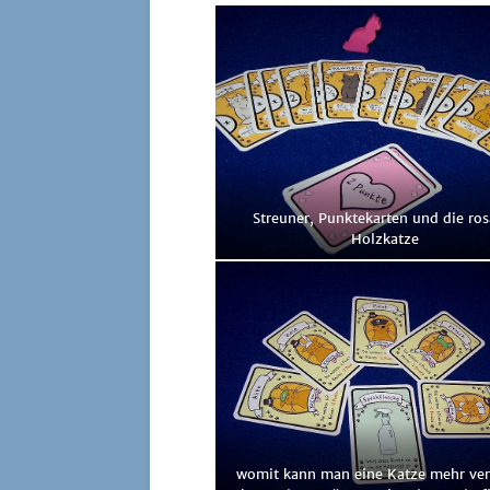
Streu­ner, Punk­te­kar­ten und die ros
Holzkatze
womit kann man eine Kat­ze mehr ver