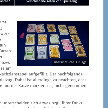
lasche?
ver­schie­de­ne Arten von Spielzeug
erst
×3
h wer­
e
 Nun
Kar­ten
er
te bzw.
über­sicht­li­che Auslage
t­ze am
h­zieh­sta­pel auf­ge­füllt. Der nach­fol­gen­de
iel­zug. Dabei ist aller­dings zu beach­ten, dass
die mit der Kat­ze mar­kiert ist, nicht genom­men
en unter­schei­den sich etwas bzgl. ihrer Funk­ti­