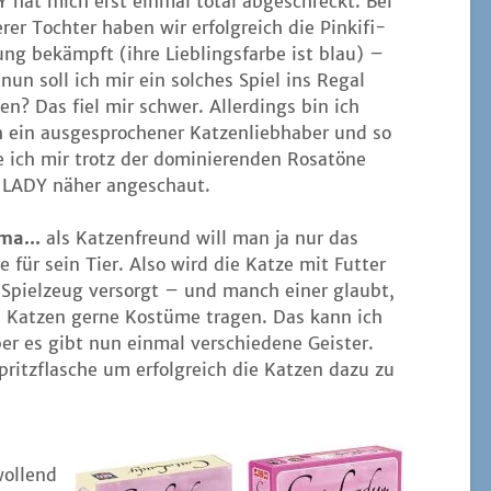
 hat mich erst ein­mal total abge­schreckt. Bei
­rer Toch­ter haben wir erfolg­reich die Pin­ki­fi­
rung bekämpft (ihre Lieb­lings­far­be ist blau) –
nun soll ich mir ein sol­ches Spiel ins Regal
­len? Das fiel mir schwer. Aller­dings bin ich
 ein aus­ge­spro­che­ner Kat­zen­lieb­ha­ber und so
 ich mir trotz der domi­nie­ren­den Rosa­tö­ne
 LADY näher angeschaut.
ma...
als Kat­zen­freund will man ja nur das
te für sein Tier. Also wird die Kat­ze mit Fut­ter
Spiel­zeug ver­sorgt – und manch einer glaubt,
 Kat­zen ger­ne Kos­tü­me tra­gen. Das kann ich
er es gibt nun ein­mal ver­schie­de­ne Geis­ter.
 Spritz­fla­sche um erfolg­reich die Kat­zen dazu zu
wol­lend