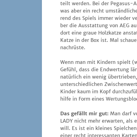
teilt wer­den. Bei der Pega­sus-Au
was aber ein recht umständ­li­che
rend des Spiels immer wie­der ver
ber die Aus­stat­tung von AEG au
dort eine graue Holz­kat­ze anstatt
Kat­ze in der Box ist. Mal schau­
nachrüste.
Wenn man mit Kin­dern spielt (w
Gefühl, dass die End­wer­tung län­
natür­lich ein wenig über­trie­ben
unter­schied­li­chen Zwi­schen­we
Kin­der kaum im Kopf durch­zu­füh
hil­fe in Form eines Wer­tungs­bl
Das gefällt mir gut:
Man darf v
LADY nicht mehr erwar­ten, als e
will. Es ist ein klei­nes Spiel­che
einer recht inter­es­san­ten Kar­te