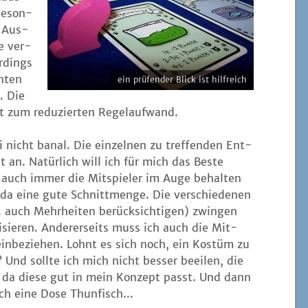
 beson­
r Aus­
e ver­
r­dings
n­ten
ein prü­fen­der Blick ist hilfreich
. Die
gut zum redu­zier­ten Regelaufwand.
nicht banal. Die ein­zel­nen zu tref­fen­den Ent­
nt an. Natür­lich will ich für mich das Bes­te
an auch immer die Mit­spie­ler im Auge behal­ten
 da eine gute Schnitt­men­ge. Die ver­schie­de­nen
 auch Mehr­hei­ten berück­sich­ti­gen) zwin­gen
li­sie­ren. Ande­rer­seits muss ich auch die Mit­
 ein­be­zie­hen. Lohnt es sich noch, ein Kos­tüm zu
Und soll­te ich mich nicht bes­ser beei­len, die
, da die­se gut in mein Kon­zept passt. Und dann
och eine Dose Thunfisch...