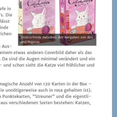
­fe in
's. Die
lässt
in­de
i­chen
Unter­schie­de zwi­schen den Aus­ga­ben von AEG
und Pegasus
e Aus­
inem etwas ande­ren Cover­bild daher als das
. Da sind die Augen mini­mal ver­än­dert und ein
 – und schon sieht die Kat­ze viel fröh­li­cher und
 magi­sche Anzahl von 120 Kar­ten in der Box –
ie unnö­ti­ger­wei­se auch in rosa gehal­ten ist).
n Punk­te­kar­ten, "Streu­ner" und die eigent­li­
 aus ver­schie­de­nen Sor­ten bestehen: Kat­zen,