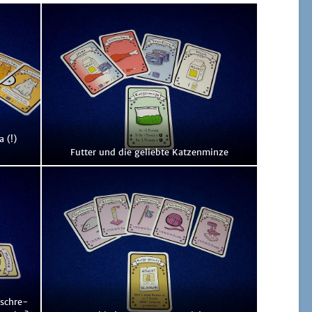
a (!)
Fut­ter und die gelieb­te Katzenminze
­schre­