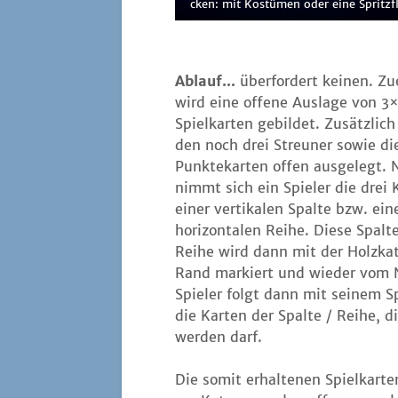
cken: mit Kos­tü­men oder eine Spritzf
Ablauf...
über­for­dert kei­nen. Zu
wird eine offe­ne Aus­la­ge von 3
Spiel­kar­ten gebil­det. Zusätz­lic
den noch drei Streu­ner sowie di
Punk­te­kar­ten offen aus­ge­legt.
nimmt sich ein Spie­ler die drei 
einer ver­ti­ka­len Spal­te bzw. ein
hori­zon­ta­len Rei­he. Die­se Spal­
Rei­he wird dann mit der Holz­ka
Rand mar­kiert und wie­der vom Nac
Spie­ler folgt dann mit sei­nem Sp
die Kar­ten der Spal­te / Rei­he, 
wer­den darf.
Die somit erhal­te­nen Spiel­kar­t