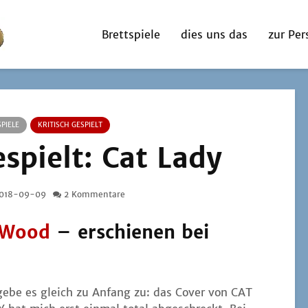
Brettspiele
dies uns das
zur Per
PIELE
KRITISCH GESPIELT
espielt: Cat Lady
018-09-09
2 Kommentare
 Wood
– erschienen bei
gebe es gleich zu Anfang zu: das Cover von CAT