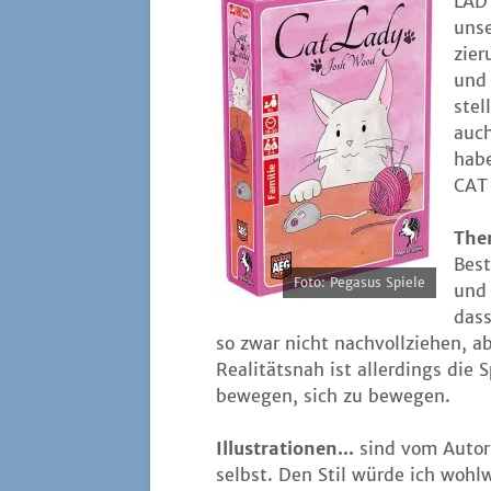
LADY
unse
zie­
und 
stel
auch
habe
CAT
The­
Bes­
Foto: Pega­sus Spiele
und 
dass
so zwar nicht nach­voll­zie­hen, ab
Rea­li­täts­nah ist aller­dings die
bewe­gen, sich zu bewegen.
Illus­tra­tio­nen...
sind vom Autor
selbst. Den Stil wür­de ich wohl­