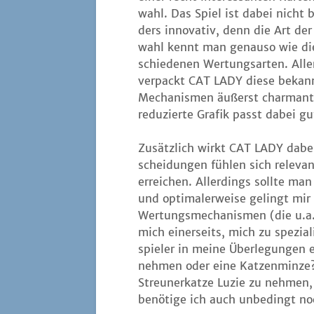
wahl. Das Spiel ist dabei nicht
ders inno­va­tiv, denn die Art de
wahl kennt man genau­so wie di
schie­de­nen Wer­tungs­ar­ten. Alle
ver­packt CAT LADY die­se bekan
Mecha­nis­men äußerst char­mant
redu­zier­te Gra­fik passt dabei 
Zusätz­lich wirkt CAT LADY dabei 
schei­dun­gen füh­len sich rele­va
errei­chen. Aller­dings soll­te m
und opti­ma­ler­wei­se gelingt mir
Wer­tungs­me­cha­nis­men (die u.a.
mich einer­seits, mich zu spe­zia­
spie­ler in mei­ne Über­le­gun­gen
neh­men oder eine Kat­zen­min­ze? 
Streu­ner­kat­ze Luzie zu neh­men
benö­ti­ge ich auch unbe­dingt n