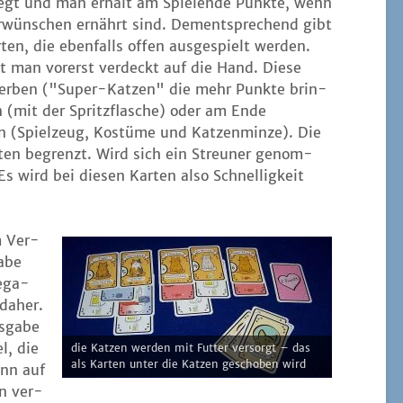
­legt und man erhält am Spie­len­de Punk­te, wenn
ter­wün­schen ernährt sind. Dem­entspre­chend gibt
r­ten, die eben­falls offen aus­ge­spielt wer­den.
mt man vor­erst ver­deckt auf die Hand. Die­se
­wer­ben ("Super-Kat­zen" die mehr Punk­te brin­
en (mit der Spritz­fla­sche) oder am Ende
en (Spiel­zeug, Kos­tü­me und Kat­zen­min­ze). Die
r­ten begrenzt. Wird sich ein Streu­ner genom­
wird bei die­sen Kar­ten also Schnel­lig­keit
 Ver­
a­be
ega­
 daher.
s­ga­be
el, die
die Kat­zen wer­den mit Fut­ter ver­sorgt – das
als Kar­ten unter die Kat­zen gescho­ben wird
ann auf
en ver­