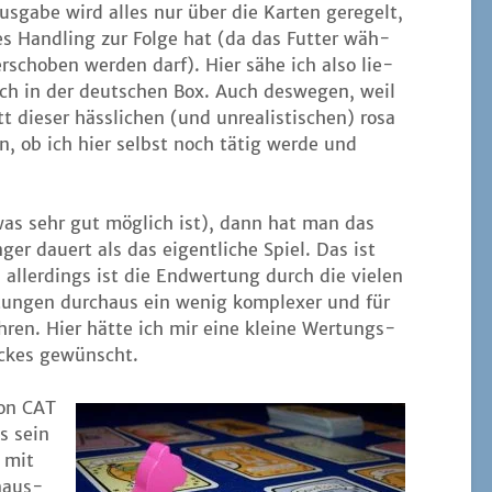
s­ga­be wird alles nur über die Kar­ten gere­gelt,
s Hand­ling zur Fol­ge hat (da das Fut­ter wäh­
­scho­ben wer­den darf). Hier sähe ich also lie­
ch in der deut­schen Box. Auch des­we­gen, weil
 die­ser häss­li­chen (und unrea­lis­ti­schen) rosa
en, ob ich hier selbst noch tätig wer­de und
as sehr gut mög­lich ist), dann hat man das
ger dau­ert als das eigent­li­che Spiel. Das ist
, aller­dings ist die End­wer­tung durch die vie­len
r­tun­gen durch­aus ein wenig kom­ple­xer und für
­ren. Hier hät­te ich mir eine klei­ne Wer­tungs­
o­ckes gewünscht.
on CAT
s sein
n mit
n­aus­