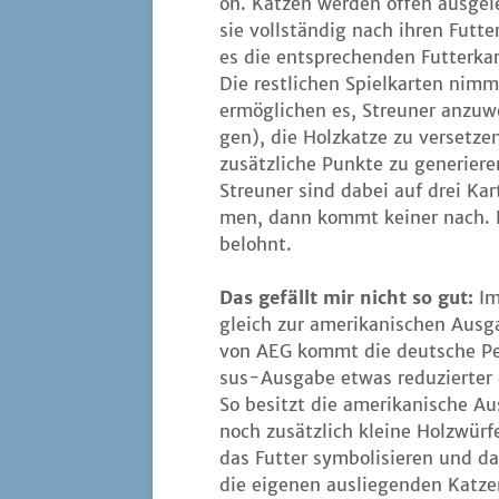
on. Kat­zen wer­den offen aus­ge
sie voll­stän­dig nach ihren Fut­
es die ent­spre­chen­den Fut­ter­ka
Die rest­li­chen Spiel­kar­ten nim
ermög­li­chen es, Streu­ner anzu
gen), die Holz­kat­ze zu ver­set­z
zusätz­li­che Punk­te zu gene­rie­r
Streu­ner sind dabei auf drei Ka
men, dann kommt kei­ner nach. Es 
belohnt.
Das gefällt mir nicht so gut:
Im
gleich zur ame­ri­ka­ni­schen Aus­g
von AEG kommt die deut­sche P
sus-Aus­ga­be etwas redu­zier­ter
So besitzt die ame­ri­ka­ni­sche Au
noch zusätz­lich klei­ne Holz­wür­f
das Fut­ter sym­bo­li­sie­ren und d
die eige­nen aus­lie­gen­den Kat­z