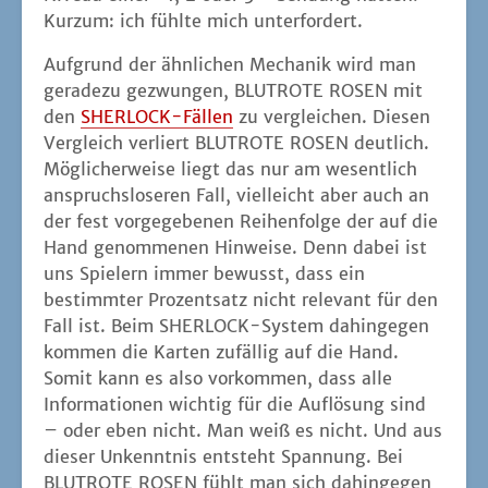
Kurz­um: ich fühl­te mich unterfordert.
Auf­grund der ähn­li­chen Mecha­nik wird man
gera­de­zu gezwun­gen, BLUTROTE ROSEN mit
den
SHER­LOCK-Fäl­len
zu ver­glei­chen. Die­sen
Ver­gleich ver­liert BLUTROTE ROSEN deut­lich.
Mög­li­cher­wei­se liegt das nur am wesent­lich
anspruchs­lo­se­ren Fall, viel­leicht aber auch an
der fest vor­ge­ge­be­nen Rei­hen­fol­ge der auf die
Hand genom­me­nen Hin­wei­se. Denn dabei ist
uns Spie­lern immer bewusst, dass ein
bestimm­ter Pro­zent­satz nicht rele­vant für den
Fall ist. Beim SHER­LOCK-Sys­tem dahin­ge­gen
kom­men die Kar­ten zufäl­lig auf die Hand.
Somit kann es also vor­kom­men, dass alle
Infor­ma­tio­nen wich­tig für die Auf­lö­sung sind
– oder eben nicht. Man weiß es nicht. Und aus
die­ser Unkennt­nis ent­steht Span­nung. Bei
BLUTROTE ROSEN fühlt man sich dahin­ge­gen