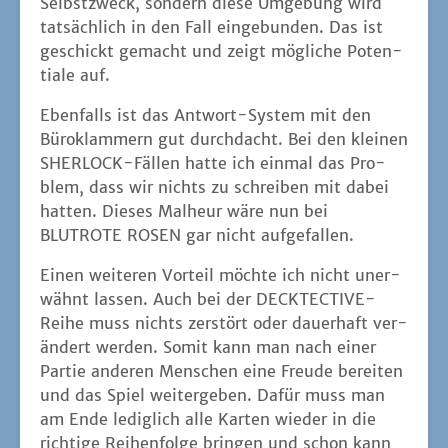
Selbst­zweck, son­dern die­se Umge­bung wird
tat­säch­lich in den Fall ein­ge­bun­den. Das ist
geschickt gemacht und zeigt mög­li­che Poten­
tia­le auf.
Eben­falls ist das Ant­wort-Sys­tem mit den
Büro­klam­mern gut durch­dacht. Bei den klei­nen
SHER­LOCK-Fäl­len hat­te ich ein­mal das Pro­
blem, dass wir nichts zu schrei­ben mit dabei
hat­ten. Die­ses Mal­heur wäre nun bei
BLUTROTE ROSEN gar nicht aufgefallen.
Einen wei­te­ren Vor­teil möch­te ich nicht uner­
wähnt las­sen. Auch bei der DECK­TEC­TI­VE-
Rei­he muss nichts zer­stört oder dau­er­haft ver­
än­dert wer­den. Somit kann man nach einer
Par­tie ande­ren Men­schen eine Freu­de berei­ten
und das Spiel wei­ter­ge­ben. Dafür muss man
am Ende ledig­lich alle Kar­ten wie­der in die
rich­ti­ge Rei­hen­fol­ge brin­gen und schon kann