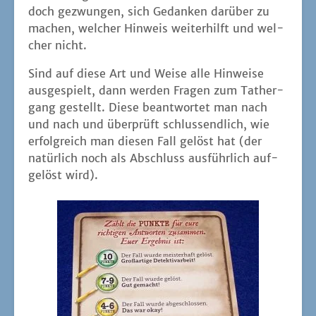
doch gezwun­gen, sich Gedan­ken dar­über zu
machen, wel­cher Hin­weis wei­ter­hilft und wel­
cher nicht.
Sind auf die­se Art und Wei­se alle Hin­wei­se
aus­ge­spielt, dann wer­den Fra­gen zum Tat­her­
gang gestellt. Die­se beant­wor­tet man nach
und nach und über­prüft schluss­end­lich, wie
erfolg­reich man die­sen Fall gelöst hat (der
natür­lich noch als Abschluss aus­führ­lich auf­
ge­löst wird).