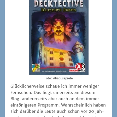
Foto: Aba­cus­spie­le
Glück­li­cher­wei­se schaue ich immer weni­ger
Fern­se­hen. Das liegt einer­seits an die­sem
Blog, ande­rer­seits aber auch an dem immer
ein­tö­ni­ge­ren Pro­gramm. Wahr­schein­lich haben
sich dar­über die Leu­te auch schon vor 20 Jah­