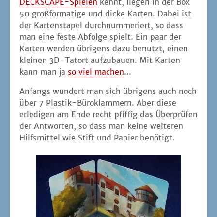
DECK­SCAPE-Spie­len
kennt, lie­gen in der Box
50 groß­for­ma­ti­ge und dicke Kar­ten. Dabei ist
der Kar­ten­sta­pel durch­num­me­riert, so dass
man eine fes­te Abfol­ge spielt. Ein paar der
Kar­ten wer­den übri­gens dazu benutzt, einen
klei­nen 3D-Tat­ort auf­zu­bau­en. Mit Kar­ten
kann man ja
so viel machen
...
Anfangs wun­dert man sich übri­gens auch noch
über 7 Plas­tik-Büro­klam­mern. Aber die­se
erle­di­gen am Ende recht pfif­fig das Über­prü­fen
der Ant­wor­ten, so dass man kei­ne wei­te­ren
Hilfs­mit­tel wie Stift und Papier benötigt.