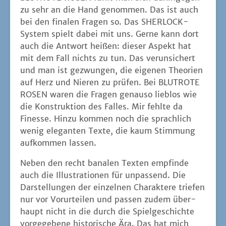
zu sehr an die Hand genom­men. Das ist auch
bei den fina­len Fra­gen so. Das SHER­LOCK-
Sys­tem spielt dabei mit uns. Ger­ne kann dort
auch die Ant­wort hei­ßen: die­ser Aspekt hat
mit dem Fall nichts zu tun. Das ver­un­si­chert
und man ist gezwun­gen, die eige­nen Theo­rien
auf Herz und Nie­ren zu prü­fen. Bei BLUTROTE
ROSEN waren die Fra­gen genau­so lieb­los wie
die Kon­struk­ti­on des Fal­les. Mir fehl­te da
Fines­se. Hin­zu kom­men noch die sprach­lich
wenig ele­gan­ten Tex­te, die kaum Stim­mung
auf­kom­men lassen.
Neben den recht bana­len Tex­ten emp­fin­de
auch die Illus­tra­tio­nen für unpas­send. Die
Dar­stel­lun­gen der ein­zel­nen Cha­rak­te­re trie­fen
nur vor Vor­ur­tei­len und pas­sen zudem über­
haupt nicht in die durch die Spiel­ge­schich­te
vor­ge­ge­be­ne his­to­ri­sche Ära. Das hat mich