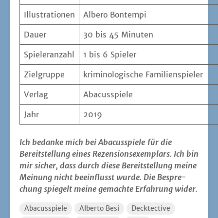
Illus­tra­tio­nen
Albe­ro Bontempi
Dau­er
30 bis 45 Minuten
Spie­ler­an­zahl
1 bis 6 Spieler
Ziel­grup­pe
kri­mi­no­lo­gi­sche Familienspieler
Ver­lag
Aba­cus­spie­le
Jahr
2019
Ich bedan­ke mich bei Aba­cus­spie­le
für die
Bereit­stel­lung eines Rezen­si­ons­exem­plars. Ich bin
mir sicher, dass durch die­se Bereit­stel­lung mei­ne
Mei­nung nicht beein­flusst wur­de. Die Bespre­
chung spie­gelt mei­ne gemach­te Erfah­rung wider.
Abacusspiele
Alberto Besi
Decktective