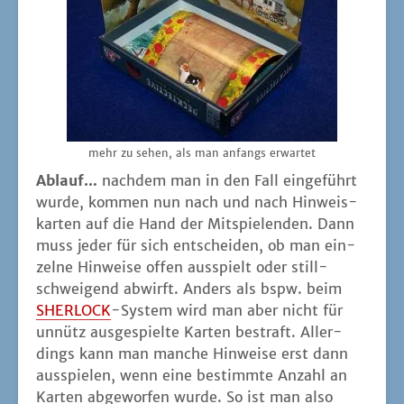
mehr zu sehen, als man anfangs erwartet
Ablauf…
nach­dem man in den Fall ein­ge­führt
wur­de, kom­men nun nach und nach Hin­weis­
kar­ten auf die Hand der Mit­spie­len­den. Dann
muss jeder für sich ent­schei­den, ob man ein­
zel­ne Hin­wei­se offen aus­spielt oder still­
schwei­gend abwirft. Anders als bspw. beim
SHERLOCK
-Sys­tem wird man aber nicht für
unnütz aus­ge­spiel­te Kar­ten bestraft. Aller­
dings kann man man­che Hin­wei­se erst dann
aus­spie­len, wenn eine bestimm­te Anzahl an
Kar­ten abge­wor­fen wur­de. So ist man also