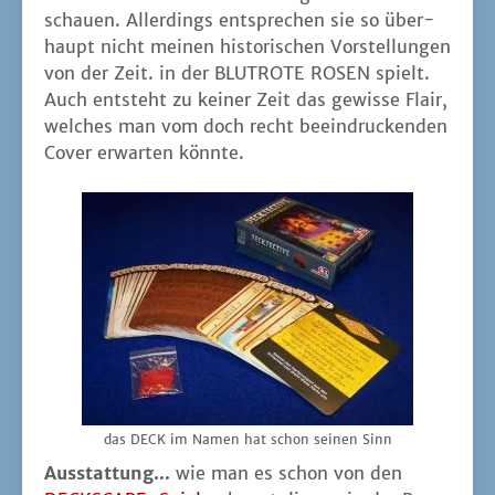
schau­en. Aller­dings ent­spre­chen sie so über­
haupt nicht mei­nen his­to­ri­schen Vor­stel­lun­gen
von der Zeit. in der BLUTROTE ROSEN spielt.
Auch ent­steht zu kei­ner Zeit das gewis­se Flair,
wel­ches man vom doch recht beein­dru­cken­den
Cover erwar­ten könnte.
das DECK im Namen hat schon sei­nen Sinn
Aus­stat­tung…
wie man es schon von den