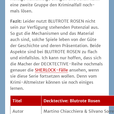
eine zwei­te Grup­pe den Kri­mi­nal­fall noch­
mals lösen.
Fazit:
Lei­der nutzt BLUTROTE ROSEN nicht
sein zur Ver­fü­gung ste­hen­den Poten­zi­al aus.
So gut die Mecha­nis­men und das Mate­ri­al
auch sind, sol­che Spie­le leben von der Güte
der Geschich­te und deren Prä­sen­ta­ti­on. Bei­de
Aspek­te sind bei BLUTROTE ROSEN zu flach
und ein­falls­los. Ich kann nur hof­fen, dass sich
die Macher der DECK­TEC­TI­VE-Rei­he noch­mals
genau­er die
SHER­LOCK-Fäl­le
anse­hen, wenn
sie die­se Serie fort­set­zen wol­len. Denn vom
Kri­mi-Alt­meis­ter kön­nen sie noch eini­ges
lernen.
Titel
Deck­tec­ti­ve: Blut­ro­te Rosen
Autor
Mar­ti­no Chi­ac­c­hie­ra & Sil­va­no Sor