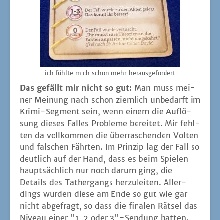
ich fühl­te mich schon mehr herausgefordert
Das gefällt mir nicht so gut:
Man muss mei­
ner Mei­nung nach schon ziem­lich unbe­darft im
Kri­mi-Seg­ment sein, wenn einem die Auf­lö­
sung die­ses Fal­les Pro­ble­me berei­tet. Mir fehl­
ten da voll­kom­men die über­ra­schen­den Vol­ten
und fal­schen Fähr­ten. Im Prin­zip lag der Fall so
deut­lich auf der Hand, dass es beim Spie­len
haupt­säch­lich nur noch dar­um ging, die
Details des Tat­her­gangs her­zu­lei­ten. Aller­
dings wur­den die­se am Ende so gut wie gar
nicht abge­fragt, so dass die fina­len Rät­sel das
Niveau einer "1, 2 oder 3"-Sendung hat­ten.