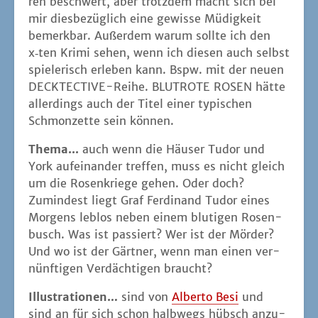
ren beschwert, aber trotz­dem macht sich bei
mir dies­be­züg­lich eine gewis­se Müdig­keit
bemerk­bar. Außer­dem war­um soll­te ich den
x‑ten Kri­mi sehen, wenn ich die­sen auch selbst
spie­le­risch erle­ben kann. Bspw. mit der neu­en
DECK­TEC­TI­VE-Rei­he. BLUTROTE ROSEN hät­te
aller­dings auch der Titel einer typi­schen
Schmon­zet­te sein können.
The­ma...
auch wenn die Häu­ser Tudor und
York auf­ein­an­der tref­fen, muss es nicht gleich
um die Rosen­krie­ge gehen. Oder doch?
Zumin­dest liegt Graf Fer­di­nand Tudor eines
Mor­gens leb­los neben einem blu­ti­gen Rosen­
busch. Was ist pas­siert? Wer ist der Mör­der?
Und wo ist der Gärt­ner, wenn man einen ver­
nünf­ti­gen Ver­däch­ti­gen braucht?
Illus­tra­tio­nen…
sind von
Alber­to Besi
und
sind an für sich schon halb­wegs hübsch anzu­