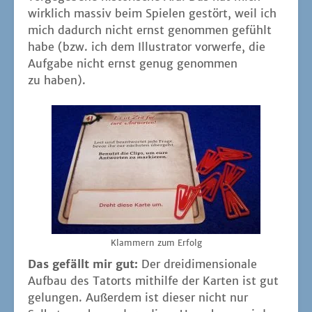
wirk­lich mas­siv beim Spie­len gestört, weil ich
mich dadurch nicht ernst genom­men gefühlt
habe (bzw. ich dem Illus­tra­tor vor­wer­fe, die
Auf­ga­be nicht ernst genug genom­men
zu haben).
Klam­mern zum Erfolg
Das gefällt mir gut:
Der drei­di­men­sio­na­le
Auf­bau des Tat­orts mit­hil­fe der Kar­ten ist gut
gelun­gen. Außer­dem ist die­ser nicht nur