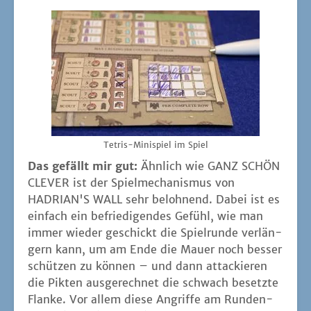
Tetris-Mini­spiel im Spiel
Das gefällt mir gut:
Ähn­lich wie GANZ SCHÖN
CLEVER ist der Spiel­me­cha­nis­mus von
HADRIAN'S WALL sehr beloh­nend. Dabei ist es
ein­fach ein befrie­di­gen­des Gefühl, wie man
immer wie­der geschickt die Spiel­run­de ver­län­
gern kann, um am Ende die Mau­er noch bes­ser
schüt­zen zu kön­nen – und dann atta­ckie­ren
die Pik­ten aus­ge­rech­net die schwach besetz­te
Flan­ke. Vor allem die­se Angrif­fe am Run­den­