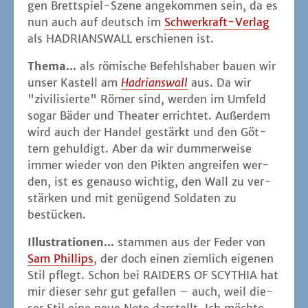
gen Brett­spiel-Sze­ne ange­kom­men sein, da es
nun auch auf deutsch im
Schwer­kraft-Ver­lag
als HADRIANSWALL erschie­nen ist.
The­ma...
als römi­sche Befehls­ha­ber bau­en wir
unser Kas­tell am
Hadri­ans­wall
aus. Da wir
"zivi­li­sier­te" Römer sind, wer­den im Umfeld
sogar Bäder und Thea­ter errich­tet. Außer­dem
wird auch der Han­del gestärkt und den Göt­
tern gehul­digt. Aber da wir dum­mer­wei­se
immer wie­der von den Pik­ten angrei­fen wer­
den, ist es genau­so wich­tig, den Wall zu ver­
stär­ken und mit genü­gend Sol­da­ten zu
bestücken.
Illus­tra­tio­nen…
stam­men aus der Feder von
Sam Phil­lips
, der doch einen ziem­lich eige­nen
Stil pflegt. Schon bei RAIDERS OF SCYTHIA hat
mir die­ser sehr gut gefal­len – auch, weil die­