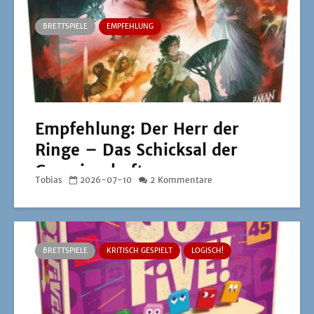
BRETTSPIELE
EMPFEHLUNG
Empfehlung: Der Herr der
Ringe – Das Schicksal der
Gemeinschaft
Tobias
2026-07-10
2 Kommentare
BRETTSPIELE
KRITISCH GESPIELT
LOGISCH!