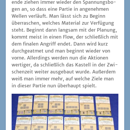
en­de zie­hen immer wie­der den Span­nungs­bo­
gen an, so dass eine Par­tie in ange­neh­men
Wel­len ver­läuft. Man lässt sich zu Beginn
über­ra­schen, wel­ches Mate­ri­al zur Ver­fü­gung
steht. Beginnt dann lang­sam mit der Pla­nung,
kommt meist in einen Flow, der schließ­lich mit
dem fina­len Angriff endet. Dann wird kurz
durch­ge­at­met und man beginnt wie­der von
vor­ne. Aller­dings wer­den nun die Aktio­nen
wer­ti­ger, da schließ­lich das Kas­tell in der Zwi­
schen­zeit wei­ter aus­ge­baut wur­de. Außer­dem
weiß man immer mehr, auf wel­che Zie­le man
in die­ser Par­tie nun über­haupt spielt.