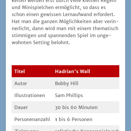
kei­ten wer­den erst durch vie­le klei­nen Regeln
und Mini­spiel­chen ermög­licht, so dass es
schon einen gewis­sen Lern­auf­wand erfor­dert.
Hat man die gan­zen Mög­lich­kei­ten aber ver­in­
ner­licht, dann wird man mit einem the­ma­tisch
stim­mi­gen und span­nen­den Spiel im unge­
wohn­ten Set­ting belohnt.
Titel
Hadrian's Wall
Autor
Bob­by Hill
Illus­tra­tio­nen
Sam Phil­lips
Dau­er
30 bis 60 Minuten
Per­so­nen­an­zahl
1
bis 6 Personen