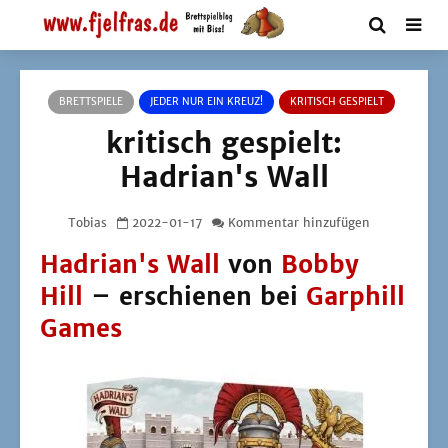
BRETTSPIELE
JEDER NUR EIN KREUZ!
KRITISCH GESPIELT
kritisch gespielt:
Hadrian's Wall
Tobias
2022-01-17
Kommentar hinzufügen
Hadrian's Wall
von
Bobby
Hill
– erschienen bei
Garphill
Games