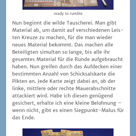
rea­dy to rumble
Nun beginnt die wil­de Tau­sche­rei. Man gibt
Mate­ri­al ab, um damit auf ver­schie­de­nen Leis­
ten Kreu­ze zu machen, für die man wie­der
neu­es Mate­ri­al bekommt. Das machen alle
Betei­lig­ten simul­tan so lan­ge, bis alle ihr
gesam­tes Mate­ri­al für die Run­de auf­ge­braucht
haben. Nun grei­fen durch das Auf­de­cken einer
bestimm­ten Anzahl von Schick­sals­kar­te die
Pik­ten an. Jede Kar­te zeigt dabei an, ob der
lin­ke, mitt­le­re oder rech­te Mau­er­ab­schnit­te
atta­ckiert wird. Habe ich die­sen genü­gend
gesi­chert, erhal­te ich eine klei­ne Beloh­nung –
wenn nicht, gibt es einen Sieg­punkt-Malus für
das Ende.