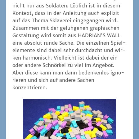
nicht nur aus Sol­da­ten. Löb­lich ist in die­sem
Kon­text, dass in der Anlei­tung auch expli­zit
auf das The­ma Skla­ve­rei ein­ge­gan­gen wird.
Zusam­men mit der gelun­ge­nen gra­phi­schen
Gestal­tung wird somit aus HADRIAN'S WALL
eine abso­lut run­de Sache. Die ein­zel­nen Spiel­
ele­men­te sind dabei sehr durch­dacht und wir­
ken har­mo­nisch. Viel­leicht ist dabei der ein
oder ande­re Schnör­kel zu viel im Ange­bot.
Aber die­se kann man dann beden­ken­los igno­
rie­ren und sich auf ande­re Sachen
konzentrieren.