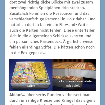
dort zwei rich­tig dicke Blö­cke mit zwei zusam­
men­hän­gen­den Spiel­plä­nen drin ste­cken.
Zusätz­lich kom­men die Res­sour­cen und das
ver­schie­den­far­bi­ge Per­so­nal in Holz daher. Und
natür­lich dür­fen bei einem Flip-and-Wri­te
auch die Kar­ten nicht feh­len. Die­se unter­tei­len
sich in die all­ge­mei­nen Schick­sals­kar­ten und
ein per­sön­li­ches Kar­ten­deck. Ärger­li­cher­wei­se
feh­len aller­dings Stif­te. Die hät­ten schon noch
in die Box gepasst...
voll – aber wo sind die
da kann man eine Wei­le
Stifte
mit spielen
Ablauf…
über sechs Run­den ver­bes­sert man
durch unzäh­li­ge Kreu­ze und Krin­gel das eige­ne