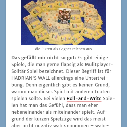
die Pik­ten als Geg­ner rei­chen aus
Das gefällt mir nicht so gut:
Es gibt eini­ge
Spie­le, die man ger­ne flap­sig als Mulit­play­er-
Soli­tär Spiel bezeich­net. Die­ser Begriff ist für
HADRIAN'S WALL aller­dings eine Unter­trei­
bung. Denn eigent­lich gibt es kei­nen Grund,
war­um man die­ses Spiel mit ande­ren Leu­ten
spie­len soll­te. Bei vie­len
Roll-and-Wri­te
Spie­
len hat man das Gefühl, dass man eher
neben­ein­an­der als mit­ein­an­der spielt. Auf­
grund der kur­zen Spiel­zü­ge wird das meist
aber nicht nega­tiv wahr­ge­nom­men – wahr­