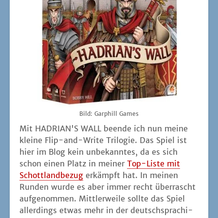
Bild: Gar­phill Games
Mit HADRIAN'S WALL been­de ich nun mei­ne
klei­ne Flip-and-Wri­te Tri­lo­gie. Das Spiel ist
hier im Blog kein unbe­kann­tes, da es sich
schon einen Platz in mei­ner
Top-Lis­te mit
Schott­land­be­zug
erkämpft hat. In mei­nen
Run­den wur­de es aber immer recht über­rascht
auf­ge­nom­men. Mitt­ler­wei­le soll­te das Spiel
aller­dings etwas mehr in der deutsch­spra­chi­