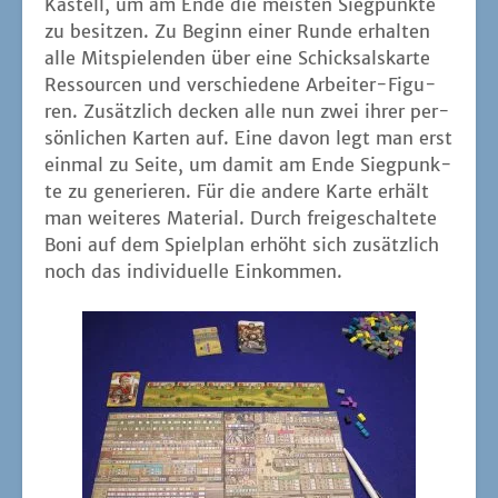
Kas­tell, um am Ende die meis­ten Sieg­punk­te
zu besit­zen. Zu Beginn einer Run­de erhal­ten
alle Mit­spie­len­den über eine Schick­sals­kar­te
Res­sour­cen und ver­schie­de­ne Arbei­ter-Figu­
ren. Zusätz­lich decken alle nun zwei ihrer per­
sön­li­chen Kar­ten auf. Eine davon legt man erst
ein­mal zu Sei­te, um damit am Ende Sieg­punk­
te zu gene­rie­ren. Für die ande­re Kar­te erhält
man wei­te­res Mate­ri­al. Durch frei­ge­schal­te­te
Boni auf dem Spiel­plan erhöht sich zusätz­lich
noch das indi­vi­du­el­le Einkommen.