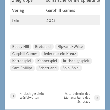
Ziel­grup­pe
solis­ti­sche Kennerspielrunden
Ver­lag
Gar­phill Games
Jahr
2021
Bobby Hill
Brettspiel
Flip-and-Write
Garphill Games
Jeder nur ein Kreuz
Kartenspiel
Kennerspiel
kritisch gespielt
Sam Phillips
Schottland
Solo-Spiel
kritisch gespielt:
Mitarbeiterin des
Würfelwelten
Monats: Rune des
Schutzes