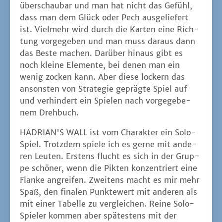
über­schau­bar und man hat nicht das Gefühl,
dass man dem Glück oder Pech aus­ge­lie­fert
ist. Viel­mehr wird durch die Kar­ten eine Rich­
tung vor­ge­ge­ben und man muss dar­aus dann
das Bes­te machen. Dar­über hin­aus gibt es
noch klei­ne Ele­men­te, bei denen man ein
wenig zocken kann. Aber die­se lockern das
ansons­ten von Stra­te­gie gepräg­te Spiel auf
und ver­hin­dert ein Spie­len nach vor­ge­ge­be­
nem Drehbuch.
HADRIAN'S WALL ist vom Cha­rak­ter ein Solo-
Spiel. Trotz­dem spie­le ich es ger­ne mit ande­
ren Leu­ten. Ers­tens flucht es sich in der Grup­
pe schö­ner, wenn die Pik­ten kon­zen­triert eine
Flan­ke angrei­fen. Zwei­tens macht es mir mehr
Spaß, den fina­len Punk­te­wert mit ande­ren als
mit einer Tabel­le zu ver­glei­chen. Rei­ne Solo-
Spie­ler kom­men aber spä­tes­tens mit der