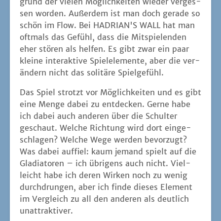
grund der vie­len Mög­lich­kei­ten wie­der ver­ges­
sen wor­den. Außer­dem ist man doch gera­de so
schön im Flow. Bei HADRIAN'S WALL hat man
oft­mals das Gefühl, dass die Mit­spie­len­den
eher stö­ren als hel­fen. Es gibt zwar ein paar
klei­ne inter­ak­ti­ve Spiel­ele­men­te, aber die ver­
än­dern nicht das soli­tä­re Spielgefühl.
Das Spiel strotzt vor Mög­lich­kei­ten und es gibt
eine Men­ge dabei zu ent­de­cken. Ger­ne habe
ich dabei auch ande­ren über die Schul­ter
geschaut. Wel­che Rich­tung wird dort ein­ge­
schla­gen? Wel­che Wege wer­den bevor­zugt?
Was dabei auf­fiel: kaum jemand spielt auf die
Gla­dia­to­ren – ich übri­gens auch nicht. Viel­
leicht habe ich deren Wir­ken noch zu wenig
durch­drun­gen, aber ich fin­de die­ses Ele­ment
im Ver­gleich zu all den ande­ren als deut­lich
unattraktiver.