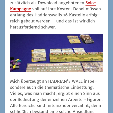
zusätz­lich als Down­load ange­bo­te­nen
Solo-
Kam­pa­gne
voll auf ihre Kos­ten. Dabei müs­sen
ent­lang des Hadri­ans­walls 16 Kas­tel­le erfolg­
reich gebaut wer­den – und das ist wirk­lich
her­aus­for­dernd schwer.
Mich über­zeugt an HADRIAN'S WALL ins­be­
son­de­re auch die the­ma­ti­sche Ein­bet­tung.
Vie­les, was man macht, ergibt einen Sinn aus
der Bedeu­tung der ein­zel­nen Arbei­ter-Figu­ren.
Alle Berei­che sind mit­ein­an­der ver­zahnt, denn
schließ­lich bestand eine sol­che Ansied­lung