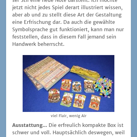
ser Stil eine neue Note dar­stellt. Ich möch­te
jetzt nicht jedes Spiel der­art illus­triert wis­sen,
aber ab und zu stellt die­se Art der Gestal­tung
eine Erfri­schung dar. Da auch die gewähl­te
Sym­bol­spra­che gut funk­tio­niert, kann man nur
fest­stel­len, dass in die­sem Fall jemand sein
Hand­werk beherrscht.
viel Flair, wenig Air
Aus­stat­tung…
Die erfreu­lich kom­pak­te Box ist
schwer und voll. Haupt­säch­lich des­we­gen, weil