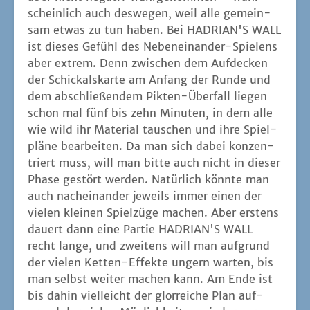
schein­lich auch des­we­gen, weil alle gemein­
sam etwas zu tun haben. Bei HADRIAN'S WALL
ist die­ses Gefühl des Neben­ein­an­der-Spie­lens
aber extrem. Denn zwi­schen dem Auf­de­cken
der Schick­als­kar­te am Anfang der Run­de und
dem abschlie­ßen­dem Pik­ten-Über­fall lie­gen
schon mal fünf bis zehn Minu­ten, in dem alle
wie wild ihr Mate­ri­al tau­schen und ihre Spiel­
plä­ne bear­bei­ten. Da man sich dabei kon­zen­
triert muss, will man bit­te auch nicht in die­ser
Pha­se gestört wer­den. Natür­lich könn­te man
auch nach­ein­an­der jeweils immer einen der
vie­len klei­nen Spiel­zü­ge machen. Aber ers­tens
dau­ert dann eine Par­tie HADRIAN'S WALL
recht lan­ge, und zwei­tens will man auf­grund
der vie­len Ket­ten-Effek­te ungern war­ten, bis
man selbst wei­ter machen kann. Am Ende ist
bis dahin viel­leicht der glor­rei­che Plan auf­