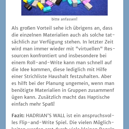
bit­te anfassen!
Als gro­ßen Vor­teil sehe ich übri­gens an, dass
die ein­zel­nen Mate­ria­li­en auch als sol­che tat­
säch­lich zur Ver­fü­gung ste­hen. In letz­ter Zeit
wird man immer wie­der mit "vir­tu­el­len" Res­
sour­cen kon­fron­tiert und ins­be­son­de­re bei
einem Roll-and-Wri­te kann man schnell auf
die Idee kom­men, die­se ledig­lich mit Hil­fe
einer Strich­lis­te Haus­halt fest­zu­hal­ten. Aber
es hilft bei der Pla­nung unge­mein, wenn man
benö­tig­te Mate­ria­li­en in Grup­pen zusam­men­f
ü­gen kann. Zusätz­lich macht das Hap­ti­sche
ein­fach mehr Spaß!
Fazit:
HADRIAN'S WALL ist ein anspruchs­vol­
les Flip-and-Wri­te Spiel. Die vie­len Mög­lich­