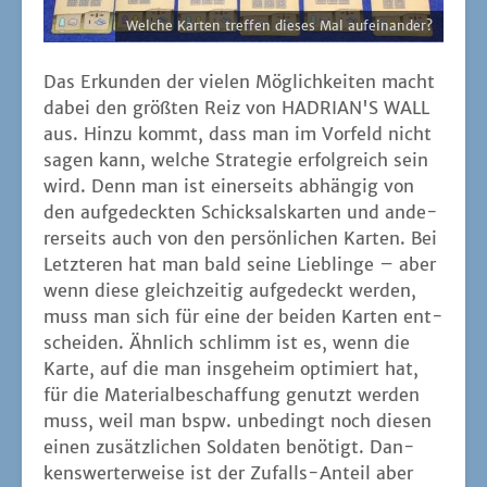
Wel­che Kar­ten tref­fen die­ses Mal aufeinander?
Das Erkun­den der vie­len Mög­lich­kei­ten macht
dabei den größ­ten Reiz von HADRIAN'S WALL
aus. Hin­zu kommt, dass man im Vor­feld nicht
sagen kann, wel­che Stra­te­gie erfolg­reich sein
wird. Denn man ist einer­seits abhän­gig von
den auf­ge­deck­ten Schick­sals­kar­ten und ande­
rer­seits auch von den per­sön­li­chen Kar­ten. Bei
Letz­te­ren hat man bald sei­ne Lieb­lin­ge – aber
wenn die­se gleich­zei­tig auf­ge­deckt wer­den,
muss man sich für eine der bei­den Kar­ten ent­
schei­den. Ähn­lich schlimm ist es, wenn die
Kar­te, auf die man ins­ge­heim opti­miert hat,
für die Mate­ri­al­be­schaf­fung genutzt wer­den
muss, weil man bspw. unbe­dingt noch die­sen
einen zusätz­li­chen Sol­da­ten benö­tigt. Dan­
kens­wer­ter­wei­se ist der Zufalls-Anteil aber