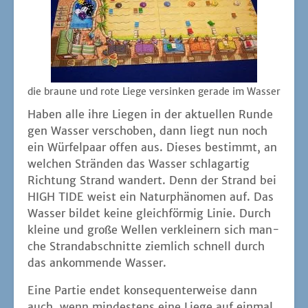
die brau­ne und rote Lie­ge ver­sin­ken gera­de im Wasser
Haben alle ihre Lie­gen in der aktu­el­len Run­de
gen Was­ser ver­scho­ben, dann liegt nun noch
ein Wür­fel­paar offen aus. Die­ses bestimmt, an
wel­chen Strän­den das Was­ser schlag­ar­tig
Rich­tung Strand wan­dert. Denn der Strand bei
HIGH TIDE weist ein Natur­phä­no­men auf. Das
Was­ser bil­det kei­ne gleich­för­mig Linie. Durch
klei­ne und gro­ße Wel­len ver­klei­nern sich man­
che Strand­ab­schnit­te ziem­lich schnell durch
das ankom­men­de Wasser.
Eine Par­tie endet kon­se­quen­ter­wei­se dann
auch, wenn min­des­tens eine Lie­ge auf ein­mal