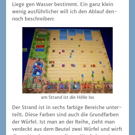
Lie­ge gen Was­ser bestimmt. Ein ganz klein
wenig aus­führ­li­cher will ich den Ablauf den­
noch beschreiben:
am Strand ist die Höl­le los
Der Strand ist in sechs far­bi­ge Berei­che unter­
teilt. Die­se Far­ben sind auch die Grund­far­ben
der Wür­fel. Ist man an der Rei­he, zieht man
ver­deckt aus dem Beu­tel zwei Wür­fel und wirft