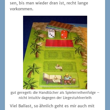
sen, bis man wie­der dran ist, recht lan­ge
vorkommen.
gut gere­gelt: die Hand­tü­cher als Spie­l­er­rei­hen­fol­ge –
nicht intui­tiv dage­gen der Liegestuhlverleih
Viel Bal­last, so ähn­lich geht es mir auch mit