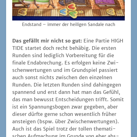
End­stand – immer der hei­li­gen San­da­le nach
Das gefällt mir nicht so gut:
Eine Par­tie HIGH
TIDE star­tet doch recht behä­big. Die ers­ten
Run­den sind ledig­lich Vor­be­rei­tung für die
fina­le End­ab­re­chung. Es erfol­gen kei­ne Zwi­
schen­wer­tun­gen und im Grund­spiel pas­siert
auch sonst nichts zwi­schen den ein­zel­nen
Run­den. Die letz­ten Run­den sind dahin­ge­gen
span­nend und erst dann hat man das Gefühl,
das man bewusst Ent­schei­dun­gen trifft. Somit
ist ein Span­nungs­bo­gen zwar gege­ben, aber
die­ser dürf­te ger­ne schon wesent­lich frü­her
anstei­gen (bspw. über Zwi­schen­wer­tun­gen).
Auch ist das Spiel trotz der tol­len the­ma­ti­
schen Auf­ma­chung im Grun­de von eher abs­