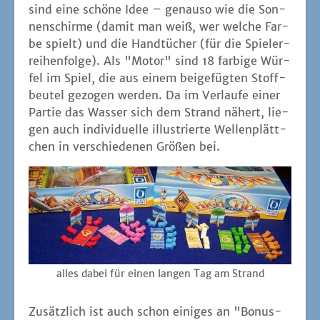
sind eine schö­ne Idee – genau­so wie die Son­
nen­schir­me (damit man weiß, wer wel­che Far­
be spielt) und die Hand­tü­cher (für die Spie­l­er­
rei­hen­fol­ge). Als "Motor" sind 18 far­bi­ge Wür­
fel im Spiel, die aus einem bei­gefüg­ten Stoff­
beu­tel gezo­gen wer­den. Da im Ver­lau­fe einer
Par­tie das Was­ser sich dem Strand nähert, lie­
gen auch indi­vi­du­el­le illus­trier­te Wel­len­plätt­
chen in ver­schie­de­nen Grö­ßen bei.
alles dabei für einen lan­gen Tag am Strand
Zusätz­lich ist auch schon eini­ges an "Bonus-