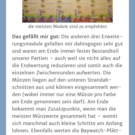
die meis­ten Modu­le sind zu empfehlen
Das gefällt mir gut:
Die ande­ren drei Erwei­te­
rungs­mo­du­le gefal­len mir dahin­ge­gen sehr gut
und waren am Ende immer fes­ter Bestand­teil
unse­rer Par­tien – auch weil sie nicht alles auf
die End­wer­tung redu­zie­ren und somit auch die
ein­zel­nen Zwi­schen­run­den auf­wer­ten. Die
Mün­zen lie­gen auf den unte­ren Strand­ab­
schnit­ten aus und kön­nen ein­ge­sam­melt wer­
den (wobei immer nur eine Mün­ze pro Far­be
am Ende genom­men sein darf). Am Ende
bekommt man Zusatz­punk­te, wenn man die
meis­ten Münz­wer­te gesam­melt hat – womit
sich manch­mal auch klei­ne Schrit­te am Anfang
loh­nen. Eben­falls wer­ten die Bay­watch-Plätt­