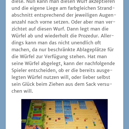
die­se. Nun kann man die­sen Wurf akzep­tie­ren
und die eige­ne Lie­ge am farb­glei­chen Strand­
ab­schnitt ent­spre­chend der jewei­li­gen Augen­
an­zahl nach vor­ne set­zen. Oder aber man ver­
zich­tet auf die­sen Wurf. Dann legt man die
Wür­fel ab und wie­der­holt die Pro­ze­dur. Aller­
dings kann man das nicht unend­lich oft
machen, da nur beschränk­te Abla­ge­plät­ze für
die Wür­fel zur Ver­fü­gung ste­hen. Hat man
sei­ne Wür­fel abge­legt, kann der nach­fol­gen­de
Spie­ler ent­schei­den, ob er die bereits aus­ge­
leg­ten Wür­fel nut­zen will, oder lie­ber selbst
sein Glück beim Zie­hen aus dem Sack ver­su­
chen will.