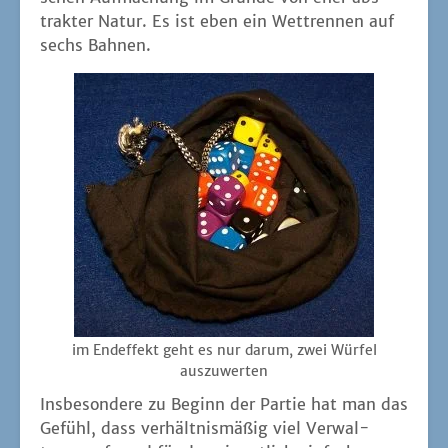
trak­ter Natur. Es ist eben ein Wett­ren­nen auf
sechs Bahnen.
im End­ef­fekt geht es nur dar­um, zwei Wür­fel
auszuwerten
Ins­be­son­de­re zu Beginn der Par­tie hat man das
Gefühl, dass ver­hält­nis­mä­ßig viel Ver­wal­