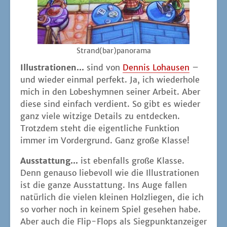
Strand(bar)panorama
Illus­tra­tio­nen...
sind von
Den­nis Lohau­sen
–
und wie­der ein­mal per­fekt. Ja, ich wie­der­ho­le
mich in den Lobes­hym­nen sei­ner Arbeit. Aber
die­se sind ein­fach ver­dient. So gibt es wie­der
ganz vie­le wit­zi­ge Details zu ent­de­cken.
Trotz­dem steht die eigent­li­che Funk­ti­on
immer im Vor­der­grund. Ganz gro­ße Klasse!
Aus­stat­tung...
ist eben­falls gro­ße Klas­se.
Denn genau­so lie­be­voll wie die Illus­tra­tio­nen
ist die gan­ze Aus­stat­tung. Ins Auge fal­len
natür­lich die vie­len klei­nen Holz­lie­gen, die ich
so vor­her noch in kei­nem Spiel gese­hen habe.
Aber auch die Flip-Flops als Sieg­punkt­an­zei­ger