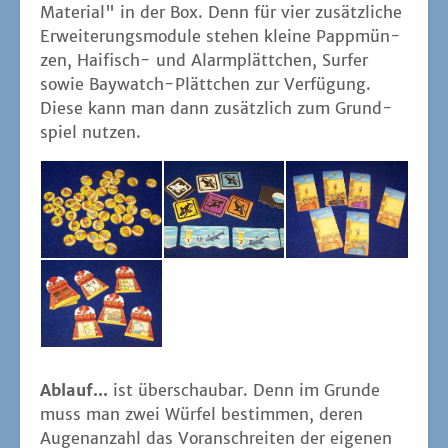
Mate­ri­al" in der Box. Denn für vier zusätz­li­che
Erwei­te­rungs­mo­du­le ste­hen klei­ne Papp­mün­
zen, Hai­fisch- und Alarm­plätt­chen, Sur­fer
sowie Bay­watch-Plätt­chen zur Ver­fü­gung.
Die­se kann man dann zusätz­lich zum Grund­
spiel nutzen.
Ablauf...
ist über­schau­bar. Denn im Grun­de
muss man zwei Wür­fel bestim­men, deren
Augen­an­zahl das Vor­an­schrei­ten der eige­nen