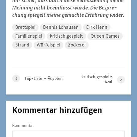
mir sicher, dass durch die­se Bereit­stel­lung mei­ne
Mei­nung nicht beein­flusst wur­de. Die Bespre­
chung spie­gelt mei­ne gemach­te Erfah­rung wider.
Brettspiel
Dennis Lohausen
Dirk Henn
Familienspiel
kritisch gespielt
Queen Games
Strand
Würfelspiel
Zockerei
kritisch gespielt:
Top-Liste – Äqypten
Azul
Kommentar hinzufügen
Kommentar