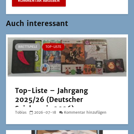
Auch interessant
BRETTSPIELE
TOP-LISTE
Top-Liste – Jahrgang
2025/26 (Deutscher
Spielepreis 2026)
Tobias
2026-07-18
Kommentar hinzufügen