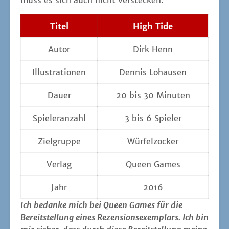
muss es sich auch nicht verstecken.
Titel
High Tide
Autor
Dirk Henn
Illus­tra­tio­nen
Den­nis Lohausen
Dau­er
20 bis 30 Minuten
Spie­ler­an­zahl
3 bis 6 Spieler
Ziel­grup­pe
Wür­fel­zo­cker
Ver­lag
Queen Games
Jahr
2016
Ich bedan­ke mich bei Queen Games für die
Bereit­stel­lung eines Rezen­si­ons­exem­plars. Ich bin