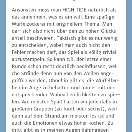
Ansons­ten muss man HIGH TIDE natür­lich als
das anneh­men, was es ein will. Eine spa­ßi­ge
Wür­fel­zo­cke­rei mit ori­gi­nel­lem The­ma. Man
darf sich also nicht über den zu hohen Glücks­
an­teil beschwe­ren. Tak­tisch gibt es nur wenig
zu ent­schei­den, wobei man auch nicht den
Feh­ler machen darf, das Spiel als völ­lig tri­vi­al
abzu­stem­peln. So kann z.B. der letz­te einer
Run­de schon recht deut­lich beein­flus­sen, wel­
che Strän­de denn nun von den Wel­len ange­
grif­fen wer­den. Ohne­hin gilt es, die Wür­fel­far­
ben im Auge zu behal­ten und immer mit den
ent­spre­chen­den Wahr­schein­lich­kei­ten zu spie­
len. Am meis­ten Spaß hat­ten wir jeden­falls in
grö­ße­ren Grup­pen (zu fünft oder sechst), weil
dann auf dem Strand am meis­ten los ist und
auch die Emo­tio­nen etwas höher kochen. Zu
dritt gibt es in mei­nen Augen dahin­ge­gen