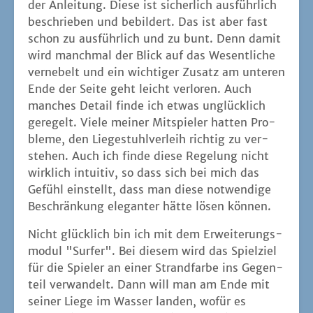
der Anlei­tung. Die­se ist sicher­lich aus­führ­lich
beschrie­ben und bebil­dert. Das ist aber fast
schon zu aus­führ­lich und zu bunt. Denn damit
wird manch­mal der Blick auf das Wesent­li­che
ver­ne­belt und ein wich­ti­ger Zusatz am unte­ren
Ende der Sei­te geht leicht ver­lo­ren. Auch
man­ches Detail fin­de ich etwas unglück­lich
gere­gelt. Vie­le mei­ner Mit­spie­ler hat­ten Pro­
ble­me, den Lie­ge­stuhl­ver­leih rich­tig zu ver­
ste­hen. Auch ich fin­de die­se Rege­lung nicht
wirk­lich intui­tiv, so dass sich bei mich das
Gefühl ein­stellt, dass man die­se not­wen­di­ge
Beschrän­kung ele­gan­ter hät­te lösen können.
Nicht glück­lich bin ich mit dem Erwei­te­rungs­
mo­dul "Sur­fer". Bei die­sem wird das Spiel­ziel
für die Spie­ler an einer Strand­far­be ins Gegen­
teil ver­wan­delt. Dann will man am Ende mit
sei­ner Lie­ge im Was­ser lan­den, wofür es