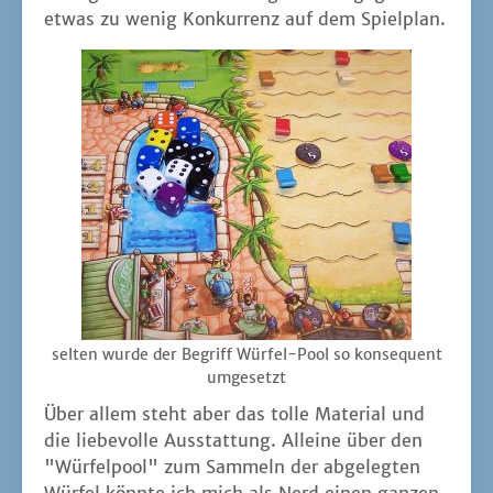
etwas zu wenig Kon­kur­renz auf dem Spielplan.
sel­ten wur­de der Begriff Wür­fel-Pool so kon­se­quent
umgesetzt
Über allem steht aber das tol­le Mate­ri­al und
die lie­be­vol­le Aus­stat­tung. Allei­ne über den
"Wür­fel­pool" zum Sam­meln der abge­leg­ten