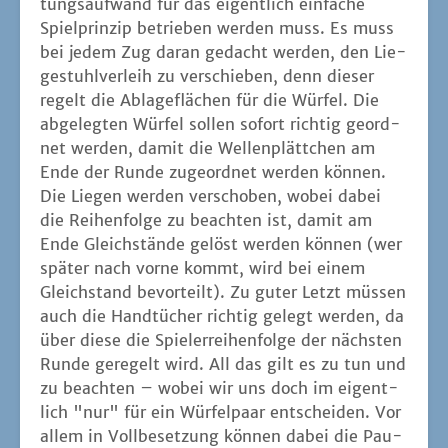
tungs­auf­wand für das eigent­lich ein­fa­che
Spiel­prin­zip betrie­ben wer­den muss. Es muss
bei jedem Zug dar­an gedacht wer­den, den Lie­
ge­stuhl­ver­leih zu ver­schie­ben, denn die­ser
regelt die Abla­ge­flä­chen für die Wür­fel. Die
abge­leg­ten Wür­fel sol­len sofort rich­tig geord­
net wer­den, damit die Wel­len­plätt­chen am
Ende der Run­de zuge­ord­net wer­den kön­nen.
Die Lie­gen wer­den ver­scho­ben, wobei dabei
die Rei­hen­fol­ge zu beach­ten ist, damit am
Ende Gleich­stän­de gelöst wer­den kön­nen (wer
spä­ter nach vor­ne kommt, wird bei einem
Gleich­stand bevor­teilt). Zu guter Letzt müs­sen
auch die Hand­tü­cher rich­tig gelegt wer­den, da
über die­se die Spie­l­er­rei­hen­fol­ge der nächs­ten
Run­de gere­gelt wird. All das gilt es zu tun und
zu beach­ten – wobei wir uns doch im eigent­
lich "nur" für ein Wür­fel­paar ent­schei­den. Vor
allem in Voll­be­set­zung kön­nen dabei die Pau­