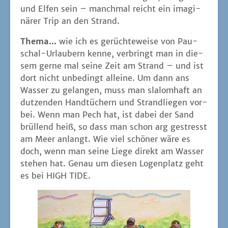
und Elfen sein – manch­mal reicht ein ima­gi­
nä­rer Trip an den Strand.
The­ma...
wie ich es gerüch­te­wei­se von Pau­
schal-Urlau­bern ken­ne, ver­bringt man in die­
sem ger­ne mal sei­ne Zeit am Strand – und ist
dort nicht unbe­dingt allei­ne. Um dann ans
Was­ser zu gelan­gen, muss man sla­lom­haft an
dut­zen­den Hand­tü­chern und Strand­lie­gen vor­
bei. Wenn man Pech hat, ist dabei der Sand
brül­lend heiß, so dass man schon arg gestresst
am Meer anlangt. Wie viel schö­ner wäre es
doch, wenn man sei­ne Lie­ge direkt am Was­ser
ste­hen hat. Genau um die­sen Logen­platz geht
es bei HIGH TIDE.