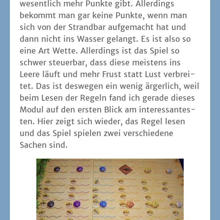
wesent­lich mehr Punk­te gibt. Aller­dings
bekommt man gar kei­ne Punk­te, wenn man
sich von der Strand­bar auf­ge­macht hat und
dann nicht ins Was­ser gelangt. Es ist also so
eine Art Wet­te. Aller­dings ist das Spiel so
schwer steu­er­bar, dass die­se meis­tens ins
Lee­re läuft und mehr Frust statt Lust ver­brei­
tet. Das ist des­we­gen ein wenig ärger­lich, weil
beim Lesen der Regeln fand ich gera­de die­ses
Modul auf den ers­ten Blick am inter­es­san­tes­
ten. Hier zeigt sich wie­der, das Regel lesen
und das Spiel spie­len zwei ver­schie­de­ne
Sachen sind.