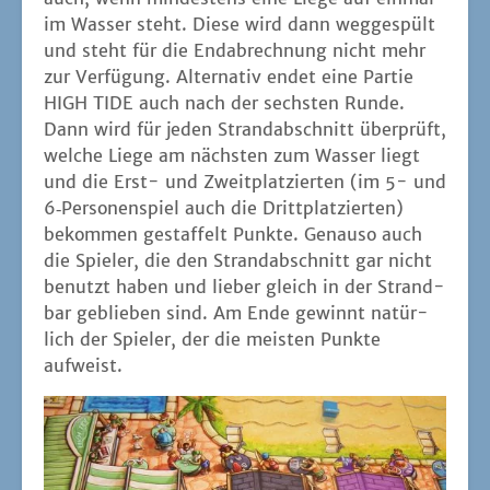
im Was­ser steht. Die­se wird dann weg­ge­spült
und steht für die End­ab­rech­nung nicht mehr
zur Ver­fü­gung. Alter­na­tiv endet eine Par­tie
HIGH TIDE auch nach der sechs­ten Run­de.
Dann wird für jeden Strand­ab­schnitt über­prüft,
wel­che Lie­ge am nächs­ten zum Was­ser liegt
und die Erst- und Zweit­plat­zier­ten (im 5- und
6‑Personenspiel auch die Dritt­plat­zier­ten)
bekom­men gestaf­felt Punk­te. Genau­so auch
die Spie­ler, die den Strand­ab­schnitt gar nicht
benutzt haben und lie­ber gleich in der Strand­
bar geblie­ben sind. Am Ende gewinnt natür­
lich der Spie­ler, der die meis­ten Punk­te
aufweist.