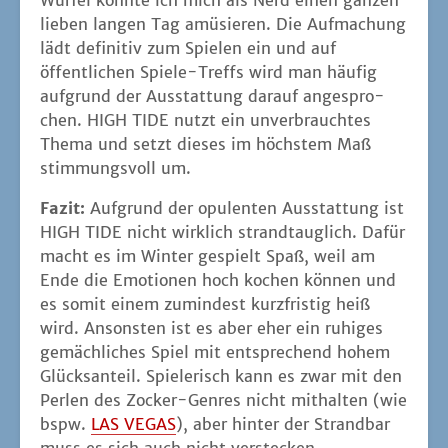
Wür­fel könn­te ich mich als Nerd einen gan­zen
lie­ben lan­gen Tag amü­sie­ren. Die Auf­ma­chung
lädt defi­ni­tiv zum Spie­len ein und auf
öffent­li­chen Spie­le-Treffs wird man häu­fig
auf­grund der Aus­stat­tung dar­auf ange­spro­
chen. HIGH TIDE nutzt ein unver­brauch­tes
The­ma und setzt die­ses im höchs­tem Maß
stim­mungs­voll um.
Fazit:
Auf­grund der opu­len­ten Aus­stat­tung ist
HIGH TIDE nicht wirk­lich strand­taug­lich. Dafür
macht es im Win­ter gespielt Spaß, weil am
Ende die Emo­tio­nen hoch kochen kön­nen und
es somit einem zumin­dest kurz­fris­tig heiß
wird. Ansons­ten ist es aber eher ein ruhi­ges
gemäch­li­ches Spiel mit ent­spre­chend hohem
Glücks­an­teil. Spie­le­risch kann es zwar mit den
Per­len des Zocker-Gen­res nicht mit­hal­ten (wie
bspw.
LAS VEGAS
), aber hin­ter der Strand­bar