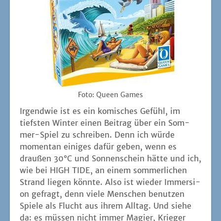
Foto: Queen Games
Irgend­wie ist es ein komi­sches Gefühl, im
tiefs­ten Win­ter einen Bei­trag über ein Som­
mer-Spiel zu schrei­ben. Denn ich wür­de
momen­tan eini­ges dafür geben, wenn es
drau­ßen 30°C und Son­nen­schein hät­te und ich,
wie bei HIGH TIDE, an einem som­mer­li­chen
Strand lie­gen könn­te. Also ist wie­der Immersi­
on gefragt, denn vie­le Men­schen benut­zen
Spie­le als Flucht aus ihrem All­tag. Und sie­he
da: es müs­sen nicht immer Magi­er, Krie­ger