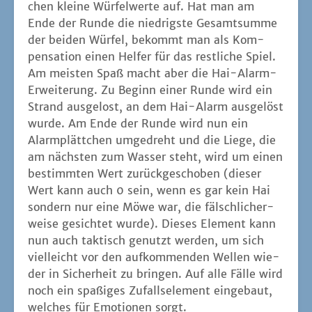
chen klei­ne Wür­fel­wer­te auf. Hat man am
Ende der Run­de die nied­rigs­te Gesamt­sum­me
der bei­den Wür­fel, bekommt man als Kom­
pen­sa­ti­on einen Hel­fer für das rest­li­che Spiel.
Am meis­ten Spaß macht aber die Hai-Alarm-
Erwei­te­rung. Zu Beginn einer Run­de wird ein
Strand aus­ge­lost, an dem Hai-Alarm aus­ge­löst
wur­de. Am Ende der Run­de wird nun ein
Alarm­plätt­chen umge­dreht und die Lie­ge, die
am nächs­ten zum Was­ser steht, wird um einen
bestimm­ten Wert zurück­ge­scho­ben (die­ser
Wert kann auch 0 sein, wenn es gar kein Hai
son­dern nur eine Möwe war, die fälsch­li­cher­
wei­se gesich­tet wur­de). Die­ses Ele­ment kann
nun auch tak­tisch genutzt wer­den, um sich
viel­leicht vor den auf­kom­men­den Wel­len wie­
der in Sicher­heit zu brin­gen. Auf alle Fäl­le wird
noch ein spa­ßi­ges Zufalls­ele­ment ein­ge­baut,
wel­ches für Emo­tio­nen sorgt.