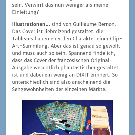
seln. Ver­wirrt das nun weni­ger als mei­ne
Einleitung?
Illus­tra­tio­nen…
sind von Guil­laume Ber­non.
Das Cover ist lieb­rei­zend gestal­tet, die
Tableaus haben eher den Cha­rak­ter einer Clip-
Art-Samm­lung. Aber das ist genau so gewollt
und muss auch so sein. Span­nend fin­de ich,
dass das Cover der fran­zö­si­schen Ori­gi­nal-
Aus­ga­be wesent­lich phan­tas­ti­scher gestal­tet
ist und dabei ein wenig an DIXIT erin­nert. So
unter­schied­lich sind also anschei­nend die
Seh­ge­wohn­hei­ten der ein­zel­nen Märkte.