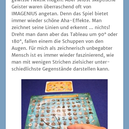
Geis­ter waren über­ra­schend oft von
IMAGENIUS ange­tan. Denn das Spiel bie­tet
immer wie­der schö­ne Aha-Effek­te. Man
zeich­net sei­ne Lini­en und erkennt ... nichts!
Dreht man dann aber das Tableau um 90° oder
180°, fal­len einem die Schup­pen von den
Augen. Für mich als zeich­ne­risch unbe­gab­ter
Mensch ist es immer wie­der fas­zi­nie­rend, wie
man mit weni­gen Stri­chen ziel­si­cher unter­
schied­lichs­te Gegen­stän­de dar­stel­len kann.