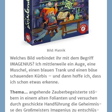
Bild: Piat­nik
Wel­ches Bild ver­bin­det ihr mit dem Begriff
IMAGENIUS? Ich mitt­ler­wei­le ein Auge, eine
Muschel, einen blau­en Trank und einen böse
schau­en­den Kür­bis – und dann hof­fe ich, dass
ich schon etwas erkenne.
The­ma...
ange­hen­de Zau­ber­be­geis­ter­te stö­
bern in einem alten Foli­an­ten und ver­su­chen
durch geschick­te Hand­füh­rung die Geheim­nis­
se des Groß­meis­ters Imagen­i­us zu ent­schlüs­