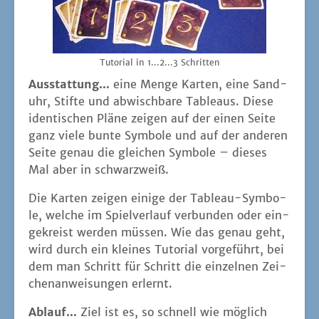
Tuto­ri­al in 1...2...3 Schritten
Aus­stat­tung…
eine Men­ge Kar­ten, eine Sand­
uhr, Stif­te und abwisch­ba­re Tableaus. Die­se
iden­ti­schen Plä­ne zei­gen auf der einen Sei­te
ganz vie­le bun­te Sym­bo­le und auf der ande­ren
Sei­te genau die glei­chen Sym­bo­le – die­ses
Mal aber in schwarzweiß.
Die Kar­ten zei­gen eini­ge der Tableau-Sym­bo­
le, wel­che im Spiel­ver­lauf ver­bun­den oder ein­
ge­kreist wer­den müs­sen. Wie das genau geht,
wird durch ein klei­nes Tuto­ri­al vor­ge­führt, bei
dem man Schritt für Schritt die ein­zel­nen Zei­
chen­an­wei­sun­gen erlernt.
Ablauf…
Ziel ist es, so schnell wie mög­lich