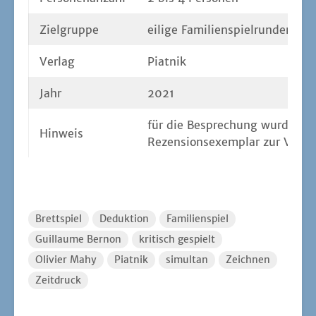
Ziel­grup­pe
eili­ge Familienspielrunden
Ver­lag
Piat­nik
Jahr
2021
für die Bespre­chung wur­de vom
Hin­weis
Rezen­si­ons­exem­plar zur Ver­fü
Brettspiel
Deduktion
Familienspiel
Guillaume Bernon
kritisch gespielt
Olivier Mahy
Piatnik
simultan
Zeichnen
Zeitdruck