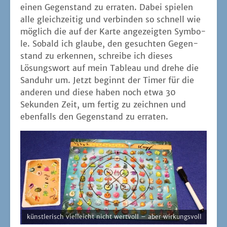
einen Gegen­stand zu erra­ten. Dabei spie­len
alle gleich­zei­tig und ver­bin­den so schnell wie
mög­lich die auf der Kar­te ange­zeig­ten Sym­bo­
le. Sobald ich glau­be, den gesuch­ten Gegen­
stand zu erken­nen, schrei­be ich die­ses
Lösungs­wort auf mein Tableau und dre­he die
Sand­uhr um. Jetzt beginnt der Timer für die
ande­ren und die­se haben noch etwa 30
Sekun­den Zeit, um fer­tig zu zeich­nen und
eben­falls den Gegen­stand zu erraten.
künst­le­risch viel­leicht nicht wert­voll – aber wirkungsvoll