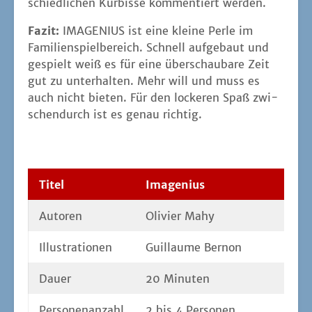
schied­li­chen Kür­bis­se kom­men­tiert werden.
Fazit:
IMAGENIUS ist eine klei­ne Per­le im
Fami­li­en­spiel­be­reich. Schnell auf­ge­baut und
gespielt weiß es für eine über­schau­ba­re Zeit
gut zu unter­hal­ten. Mehr will und muss es
auch nicht bie­ten. Für den locke­ren Spaß zwi­
schen­durch ist es genau richtig.
Titel
Imagen­i­us
Autoren
Oli­vi­er Mahy
Illus­tra­tio­nen
Guil­laume Bernon
Dau­er
20 Minu­ten
Per­so­nen­an­zahl
2 bis 4 Personen