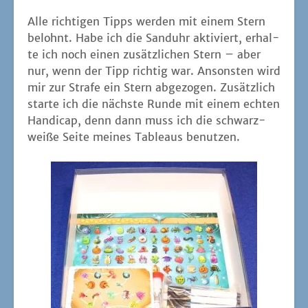
Alle rich­ti­gen Tipps wer­den mit einem Stern
belohnt. Habe ich die Sand­uhr akti­viert, erhal­
te ich noch einen zusätz­li­chen Stern – aber
nur, wenn der Tipp rich­tig war. Ansons­ten wird
mir zur Stra­fe ein Stern abge­zo­gen. Zusätz­lich
star­te ich die nächs­te Run­de mit einem ech­ten
Han­di­cap, denn dann muss ich die schwarz-
wei­ße Sei­te mei­nes Tableaus benutzen.