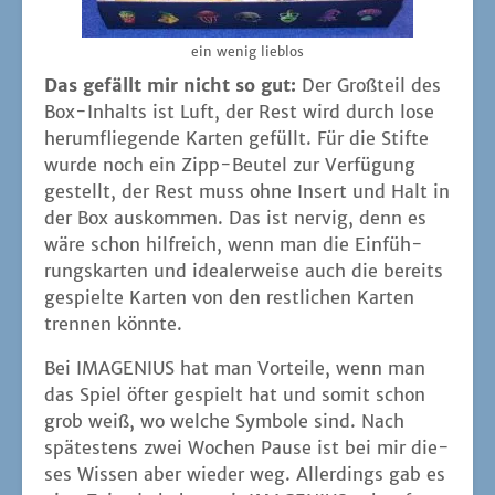
ein wenig lieblos
Das gefällt mir nicht so gut:
Der Groß­teil des
Box-Inhalts ist Luft, der Rest wird durch lose
her­um­flie­gen­de Kar­ten gefüllt. Für die Stif­te
wur­de noch ein Zipp-Beu­tel zur Ver­fü­gung
gestellt, der Rest muss ohne Insert und Halt in
der Box aus­kom­men. Das ist ner­vig, denn es
wäre schon hilf­reich, wenn man die Ein­füh­
rungs­kar­ten und idea­ler­wei­se auch die bereits
gespiel­te Kar­ten von den rest­li­chen Kar­ten
tren­nen könnte.
Bei IMAGENIUS hat man Vor­tei­le, wenn man
das Spiel öfter gespielt hat und somit schon
grob weiß, wo wel­che Sym­bo­le sind. Nach
spä­tes­tens zwei Wochen Pau­se ist bei mir die­
ses Wis­sen aber wie­der weg. Aller­dings gab es