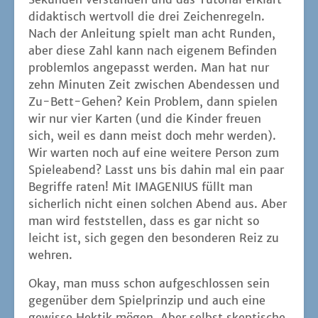
didak­tisch wert­voll die drei Zei­chen­re­geln.
Nach der Anlei­tung spielt man acht Run­den,
aber die­se Zahl kann nach eige­nem Befin­den
pro­blem­los ange­passt wer­den. Man hat nur
zehn Minu­ten Zeit zwi­schen Abend­essen und
Zu-Bett-Gehen? Kein Pro­blem, dann spie­len
wir nur vier Kar­ten (und die Kin­der freu­en
sich, weil es dann meist doch mehr wer­den).
Wir war­ten noch auf eine wei­te­re Per­son zum
Spie­le­abend? Lasst uns bis dahin mal ein paar
Begrif­fe raten! Mit IMAGENIUS füllt man
sicher­lich nicht einen sol­chen Abend aus. Aber
man wird fest­stel­len, dass es gar nicht so
leicht ist, sich gegen den beson­de­ren Reiz zu
wehren.
Okay, man muss schon auf­ge­schlos­sen sein
gegen­über dem Spiel­prin­zip und auch eine
gewis­se Hek­tik mögen. Aber selbst skep­ti­sche