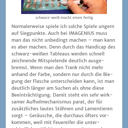
schwarz-weiß macht einen fertig
Nor­ma­ler­wei­se spie­le ich sol­che Spie­le ungern
auf Sieg­punk­te. Auch bei IMAGENIUS muss
man das nicht unbe­dingt machen – man kann
es aber machen. Denn durch das Han­di­cap des
schwarz-wei­ßen Tableaus wer­den schnell
zeich­nen­de Mit­spie­len­de deut­lich aus­ge­
bremst. Wenn man den Trank nicht mehr
anhand der Far­be, son­dern nur durch die Bie­
gung der Fla­sche unter­schei­den kann, ist man
deut­lich län­ger am Suchen als ohne die­se
Beein­träch­ti­gung. Damit steht ein sehr wirk­
sa­mer Auf­hol­me­cha­nis­mus parat, der für
zusätz­li­ches lau­tes Stöh­nen und Lamen­tie­ren
sorgt – Geräu­sche, die durch­aus öfters vor­
kom­men, weil mit Feu­er­ei­fer die unter­