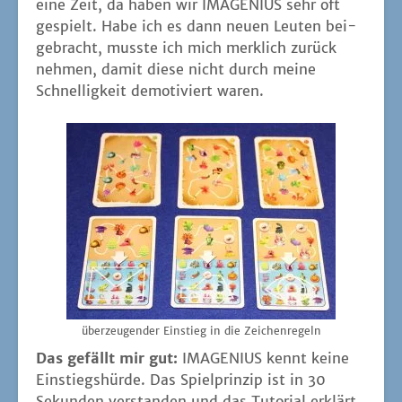
eine Zeit, da haben wir IMAGENIUS sehr oft
gespielt. Habe ich es dann neu­en Leu­ten bei­
gebracht, muss­te ich mich merk­lich zurück
neh­men, damit die­se nicht durch mei­ne
Schnel­lig­keit demo­ti­viert waren.
über­zeu­gen­der Ein­stieg in die Zeichenregeln
Das gefällt mir gut:
IMAGENIUS kennt kei­ne
Ein­stiegs­hür­de. Das Spiel­prin­zip ist in 30
Sekun­den ver­stan­den und das Tuto­ri­al erklärt