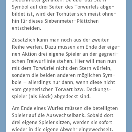
Sym­bol auf drei Sei­ten des Tor­wür­fels abge­
bil­det ist, wird der Tor­hü­ter sich meist ohne­
hin für die­ses Sie­ben­me­ter-Plätt­chen
entscheiden.
Zusätz­lich kann man noch aus der zwei­ten
Rei­he wer­fen. Dazu müs­sen am Ende der eige­
nen Akti­on drei eige­ne Spie­ler an der geg­ne­ri­
schen Frei­wurf­li­nie ste­hen. Hier will man nun
mit dem Tor­wür­fel nicht den Stern wür­feln,
son­dern die bei­den ande­ren mög­li­chen Sym­
bo­le – aller­dings nur dann, wenn die­se nicht
vom geg­ne­ri­schen Tor­wart bzw. Deckungs­
spie­ler (als Block) abge­deckt sind.
Am Ende eines Wur­fes müs­sen die betei­lig­ten
Spie­ler auf die Aus­wech­sel­bank. Sobald dort
drei eige­ne Spie­ler sit­zen, wer­den sie sofort
wie­der in die eige­ne Abwehr eingewechselt.