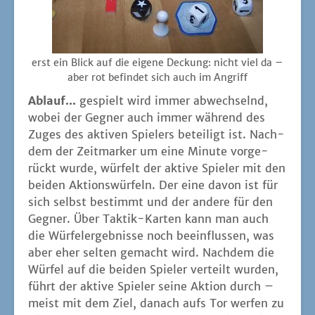
erst ein Blick auf die eige­ne Deckung: nicht viel da –
aber rot befin­det sich auch im Angriff
Ablauf...
gespielt wird immer abwech­selnd,
wobei der Geg­ner auch immer wäh­rend des
Zuges des akti­ven Spie­lers betei­ligt ist. Nach­
dem der Zeit­mar­ker um eine Minu­te vor­ge­
rückt wur­de, wür­felt der akti­ve Spie­ler mit den
bei­den Akti­ons­wür­feln. Der eine davon ist für
sich selbst bestimmt und der ande­re für den
Geg­ner. Über Tak­tik-Kar­ten kann man auch
die Wür­fel­er­geb­nis­se noch beein­flus­sen, was
aber eher sel­ten gemacht wird. Nach­dem die
Wür­fel auf die bei­den Spie­ler ver­teilt wur­den,
führt der akti­ve Spie­ler sei­ne Akti­on durch –
meist mit dem Ziel, danach aufs Tor wer­fen zu