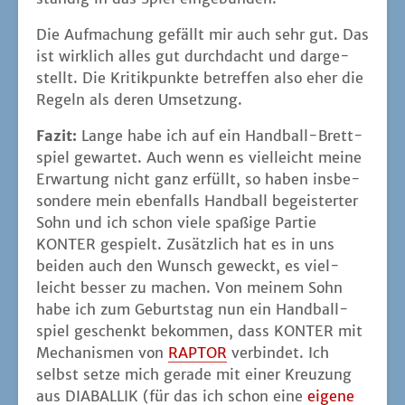
Die Auf­ma­chung gefällt mir auch sehr gut. Das
ist wirk­lich alles gut durch­dacht und dar­ge­
stellt. Die Kri­tik­punk­te betref­fen also eher die
Regeln als deren Umsetzung.
Fazit:
Lan­ge habe ich auf ein Hand­ball-Brett­
spiel gewar­tet. Auch wenn es viel­leicht mei­ne
Erwar­tung nicht ganz erfüllt, so haben ins­be­
son­de­re mein eben­falls Hand­ball begeis­ter­ter
Sohn und ich schon vie­le spa­ßi­ge Par­tie
KONTER gespielt. Zusätz­lich hat es in uns
bei­den auch den Wunsch geweckt, es viel­
leicht bes­ser zu machen. Von mei­nem Sohn
habe ich zum Geburts­tag nun ein Hand­ball­
spiel geschenkt bekom­men, dass KONTER mit
Mecha­nis­men von
RAPTOR
ver­bin­det. Ich
selbst set­ze mich gera­de mit einer Kreu­zung
aus DIABALLIK (für das ich schon eine
eige­ne