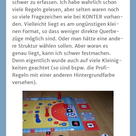
schwer zu erfas­sen. Ich habe wahr­lich schon
vie­le Regeln gele­sen, aber sel­ten waren noch
so vie­le Fra­ge­zei­chen wie bei KONTER vor­han­
den. Viel­leicht liegt es am ungüns­ti­gen klei­
nen For­mat, so dass weni­ger direk­te Quer­be­
zü­ge mög­lich sind. Oder man hät­te eine ande­
re Struk­tur wäh­len sol­len. Aber wor­an es
genau liegt, kann ich schwer fest­ma­chen.
Denn eigent­lich wur­de auch auf vie­le Klei­nig­
kei­ten geach­tet (so sind bspw. die Pro­fi-
Regeln mit einer ande­ren Hin­ter­grund­far­be
versehen).