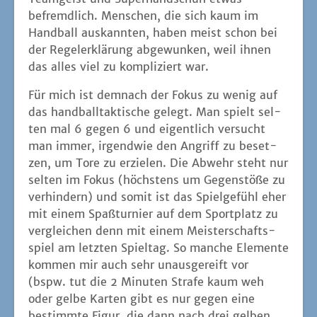
befremd­lich. Men­schen, die sich kaum im
Hand­ball aus­kann­ten, haben meist schon bei
der Regel­er­klä­rung abge­wun­ken, weil ihnen
das alles viel zu kom­pli­ziert war.
Für mich ist dem­nach der Fokus zu wenig auf
das hand­ball­tak­ti­sche gelegt. Man spielt sel­
ten mal 6 gegen 6 und eigent­lich ver­sucht
man immer, irgend­wie den Angriff zu beset­
zen, um Tore zu erzie­len. Die Abwehr steht nur
sel­ten im Fokus (höchs­tens um Gegen­stö­ße zu
ver­hin­dern) und somit ist das Spiel­ge­fühl eher
mit einem Spaß­tur­nier auf dem Sport­platz zu
ver­glei­chen denn mit einem Meis­ter­schafts­
spiel am letz­ten Spiel­tag. So man­che Ele­men­te
kom­men mir auch sehr unaus­ge­reift vor
(bspw. tut die 2 Minu­ten Stra­fe kaum weh
oder gel­be Kar­ten gibt es nur gegen eine
bestimm­te Figur, die dann nach drei gel­ben