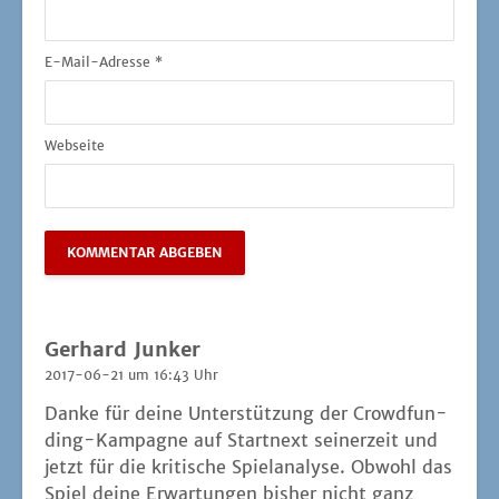
E-Mail-Adresse
*
Webseite
Gerhard Junker
2017-06-21 um 16:43 Uhr
Dan­ke für dei­ne Unter­stüt­zung der Crowd­fun­
ding-Kam­pa­gne auf Start­next sei­ner­zeit und
jetzt für die kri­ti­sche Spiel­ana­ly­se. Obwohl das
Spiel dei­ne Erwar­tun­gen bis­her nicht ganz