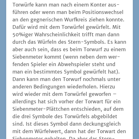
Tor­wür­fe kann man nach einem Kon­ter aus­
füh­ren oder wenn man beim Posi­ti­ons­wech­sel
an den geg­ne­ri­schen Wurf­kreis zie­hen konn­te.
Dafür wird mit dem Tor­wür­fel gewür­felt. Mit
50%iger Wahr­schein­lich­keit trifft man dann
durch das Wür­feln des Stern-Sym­bols. Es kann
aber auch sein, dass es beim Tor­wurf zu einem
Sie­ben­me­ter kommt (wenn neben dem wer­
fen­den Spie­ler ein Abweh­spie­ler steht und
man ein bestimm­tes Sym­bol gewür­felt hat).
Dann kann man den Tor­wurf noch­mals unter
ande­ren Bedin­gun­gen wie­der­ho­len. Hier­zu
wird wie­der mit dem Tor­wür­fel gewor­fen –
aller­dings hat sich vor­her der Tor­wart für ein
Sie­ben­me­ter-Plätt­chen ent­schie­den, auf dem
die drei Sym­bo­le des Tor­wür­fels abge­bil­det
sind. Ist die­ses Sym­bol dann deckungs­gleich
mit dem Wür­fel­wert, dann hat der Tor­wart den
Sie­ben­me­ter gehal­ten. Da aber das Stern-