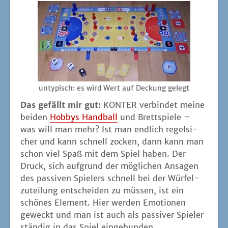
unty­pisch: es wird Wert auf Deckung gelegt
Das gefällt mir gut:
KONTER ver­bin­det mei­ne
bei­den
Hob­bys Hand­ball
und Brett­spie­le –
was will man mehr? Ist man end­lich regel­si­
cher und kann schnell zocken, dann kann man
schon viel Spaß mit dem Spiel haben. Der
Druck, sich auf­grund der mög­li­chen Ansa­gen
des pas­si­ven Spie­lers schnell bei der Wür­fel­
zu­tei­lung ent­schei­den zu müs­sen, ist ein
schö­nes Ele­ment. Hier wer­den Emo­tio­nen
geweckt und man ist auch als pas­si­ver Spie­ler
stän­dig in das Spiel eingebunden.