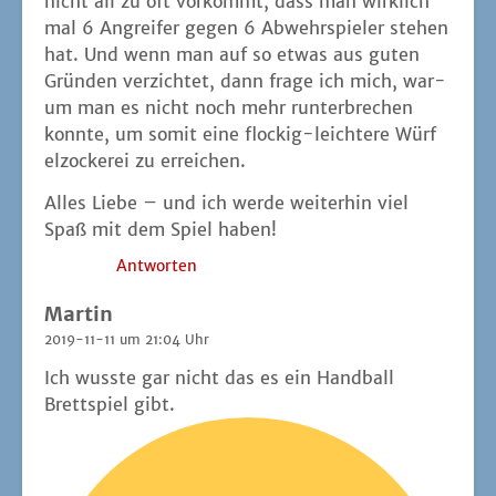
nicht all zu oft vor­kommt, dass man wirk­lich
mal 6 Angrei­fer gegen 6 Abwehr­spie­ler ste­hen
hat. Und wenn man auf so etwas aus guten
Grün­den ver­zich­tet, dann fra­ge ich mich, war­
um man es nicht noch mehr run­ter­bre­chen
konn­te, um somit eine flo­ckig-leich­te­re Wür­f
el­zo­cke­rei zu erreichen.
Alles Lie­be – und ich wer­de wei­ter­hin viel
Spaß mit dem Spiel haben!
Antworten
Martin
2019-11-11 um 21:04 Uhr
Ich wuss­te gar nicht das es ein Hand­ball
Brett­spiel gibt.