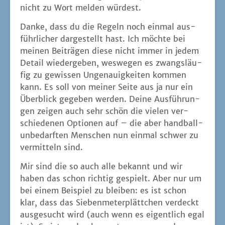
nicht zu Wort mel­den würdest.
Dan­ke, dass du die Regeln noch ein­mal aus­
führ­li­cher dar­ge­stellt hast. Ich möch­te bei
mei­nen Bei­trä­gen die­se nicht immer in jedem
Detail wie­der­ge­ben, wes­we­gen es zwangs­läu­
fig zu gewis­sen Unge­nau­ig­kei­ten kom­men
kann. Es soll von mei­ner Sei­te aus ja nur ein
Über­blick gege­ben wer­den. Dei­ne Aus­füh­run­
gen zei­gen auch sehr schön die vie­len ver­
schie­de­nen Optio­nen auf – die aber hand­ball-
unbe­darf­ten Men­schen nun ein­mal schwer zu
ver­mit­teln sind.
Mir sind die so auch alle bekannt und wir
haben das schon rich­tig gespielt. Aber nur um
bei einem Bei­spiel zu blei­ben: es ist schon
klar, dass das Sie­ben­me­ter­plätt­chen ver­deckt
aus­ge­sucht wird (auch wenn es eigent­lich egal