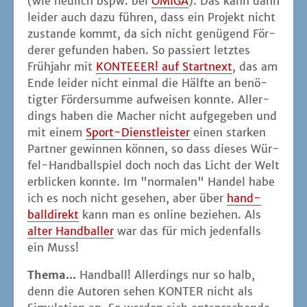
(wie neu­lich bspw. bei
OMIGA
). Das kann dann
lei­der auch dazu füh­ren, dass ein Pro­jekt nicht
zustan­de kommt, da sich nicht genü­gend För­
de­rer gefun­den haben. So pas­siert letz­tes
Früh­jahr mit
KONTEEER! auf Start­next
, das am
Ende lei­der nicht ein­mal die Hälf­te an benö­
tig­ter För­der­sum­me auf­wei­sen konn­te. Aller­
dings haben die Macher nicht auf­ge­ge­ben und
mit einem
Sport-Dienst­leis­ter
einen star­ken
Part­ner gewin­nen kön­nen, so dass die­ses Wür­
fel-Hand­ball­spiel doch noch das Licht der Welt
erbli­cken konn­te. Im "nor­ma­len" Han­del habe
ich es noch nicht gese­hen, aber über
hand­
ball­di­rekt
kann man es online bezie­hen. Als
alter Hand­bal­ler
war das für mich jeden­falls
ein Muss!
The­ma...
Hand­ball! Aller­dings nur so halb,
denn die Autoren sehen KONTER nicht als