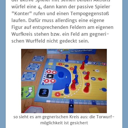
wür­fel eine 4, dann kann der pas­si­ve Spie­ler
"Kon­ter" rufen und einen Tem­po­ge­gen­stoß
lau­fen. Dafür muss aller­dings eine eige­ne
Figur auf ent­spre­chen­den Fel­dern am eige­nen
Wurf­kreis ste­hen bzw. ein Feld am geg­ne­ri­
schen Wurf­feld nicht gedeckt sein.
so sieht es am geg­ne­ri­schen Kreis aus: die Tor­wurf­
mög­lich­keit ist gesichert