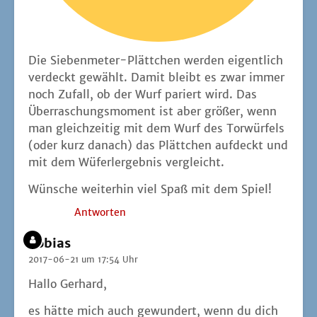
Die Sie­ben­me­ter-Plätt­chen wer­den eigent­lich
ver­deckt gewählt. Damit bleibt es zwar immer
noch Zufall, ob der Wurf pariert wird. Das
Über­ra­schungs­mo­ment ist aber grö­ßer, wenn
man gleich­zei­tig mit dem Wurf des Tor­wür­fels
(oder kurz danach) das Plätt­chen auf­deckt und
mit dem Wüfer­l­er­geb­nis vergleicht.
Wün­sche wei­ter­hin viel Spaß mit dem Spiel!
Antworten
Tobias
2017-06-21 um 17:54 Uhr
Hal­lo Gerhard,
es hät­te mich auch gewun­dert, wenn du dich