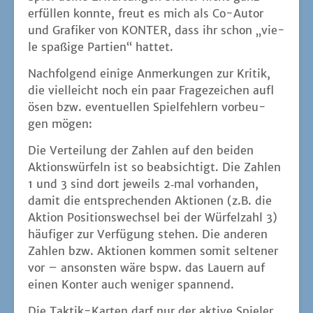
erfül­len konn­te, freut es mich als Co-Autor
und Gra­fi­ker von KONTER, dass ihr schon „vie­
le spa­ßi­ge Par­tien“ hattet.
Nach­fol­gend eini­ge Anmer­kun­gen zur Kri­tik,
die viel­leicht noch ein paar Fra­ge­zei­chen auf­l
ö­sen bzw. even­tu­el­len Spiel­feh­lern vor­beu­
gen mögen:
Die Ver­tei­lung der Zah­len auf den bei­den
Akti­ons­wür­feln ist so beab­sich­tigt. Die Zah­len
1 und 3 sind dort jeweils 2‑mal vor­han­den,
damit die ent­spre­chen­den Aktio­nen (z.B. die
Akti­on Posi­ti­ons­wech­sel bei der Wür­fel­zahl 3)
häu­fi­ger zur Ver­fü­gung ste­hen. Die ande­ren
Zah­len bzw. Aktio­nen kom­men somit sel­te­ner
vor – ansons­ten wäre bspw. das Lau­ern auf
einen Kon­ter auch weni­ger spannend.
Die Tak­tik-Kar­ten darf nur der akti­ve Spie­ler