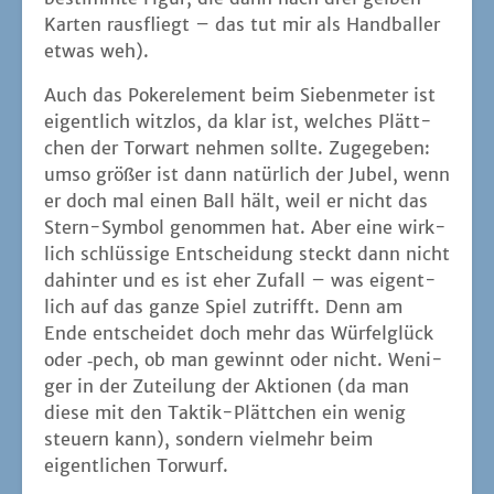
Kar­ten raus­fliegt – das tut mir als Hand­bal­ler
etwas weh).
Auch das Poker­ele­ment beim Sie­ben­me­ter ist
eigent­lich witz­los, da klar ist, wel­ches Plätt­
chen der Tor­wart neh­men soll­te. Zuge­ge­ben:
umso grö­ßer ist dann natür­lich der Jubel, wenn
er doch mal einen Ball hält, weil er nicht das
Stern-Sym­bol genom­men hat. Aber eine wirk­
lich schlüs­si­ge Ent­schei­dung steckt dann nicht
dahin­ter und es ist eher Zufall – was eigent­
lich auf das gan­ze Spiel zutrifft. Denn am
Ende ent­schei­det doch mehr das Wür­fel­glück
oder ‑pech, ob man gewinnt oder nicht. Weni­
ger in der Zutei­lung der Aktio­nen (da man
die­se mit den Tak­tik-Plätt­chen ein wenig
steu­ern kann), son­dern viel­mehr beim
eigent­li­chen Torwurf.