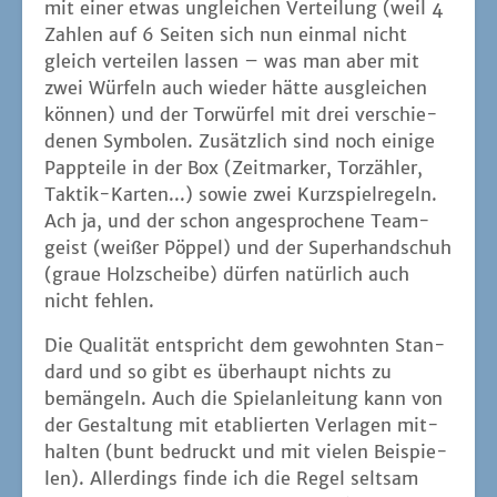
mit einer etwas unglei­chen Ver­tei­lung (weil 4
Zah­len auf 6 Sei­ten sich nun ein­mal nicht
gleich ver­tei­len las­sen – was man aber mit
zwei Wür­feln auch wie­der hät­te aus­glei­chen
kön­nen) und der Tor­wür­fel mit drei ver­schie­
de­nen Sym­bo­len. Zusätz­lich sind noch eini­ge
Papp­tei­le in der Box (Zeit­mar­ker, Tor­zäh­ler,
Tak­tik-Kar­ten...) sowie zwei Kurz­spiel­re­geln.
Ach ja, und der schon ange­spro­che­ne Team­
geist (wei­ßer Pöp­pel) und der Super­hand­schuh
(graue Holz­schei­be) dür­fen natür­lich auch
nicht fehlen.
Die Qua­li­tät ent­spricht dem gewohn­ten Stan­
dard und so gibt es über­haupt nichts zu
bemän­geln. Auch die Spiel­an­lei­tung kann von
der Gestal­tung mit eta­blier­ten Ver­la­gen mit­
hal­ten (bunt bedruckt und mit vie­len Bei­spie­
len). Aller­dings fin­de ich die Regel selt­sam