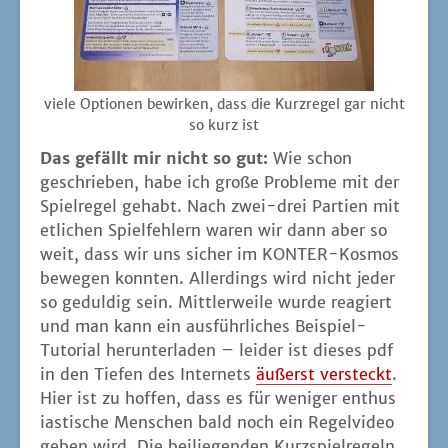
vie­le Optio­nen bewir­ken, dass die Kurz­re­gel gar nicht
so kurz ist
Das gefällt mir nicht so gut:
Wie schon
geschrie­ben, habe ich gro­ße Pro­ble­me mit der
Spiel­re­gel gehabt. Nach zwei-drei Par­tien mit
etli­chen Spiel­feh­lern waren wir dann aber so
weit, dass wir uns sicher im KON­TER-Kos­mos
bewe­gen konn­ten. Aller­dings wird nicht jeder
so gedul­dig sein. Mitt­ler­wei­le wur­de reagiert
und man kann ein aus­führ­li­ches Bei­spiel-
Tuto­ri­al her­un­ter­la­den – lei­der ist die­ses pdf
in den Tie­fen des Inter­nets
äußerst ver­steckt
.
Hier ist zu hof­fen, dass es für weni­ger enthu­s
i­as­ti­sche Men­schen bald noch ein Regel­vi­deo
geben wird. Die bei­lie­gen­den Kurz­spiel­re­geln