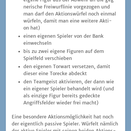
ne­ri­sche Frei­wurf­li­nie vor­ge­zo­gen und
man darf den Akti­ons­wür­fel noch ein­mal
wür­feln, damit man eine wei­te­re Akti­
on hat)
einen eige­nen Spie­ler von der Bank
einwechseln
bis zu zwei eige­ne Figu­ren auf dem
Spiel­feld verschieben
den eige­nen Tor­wart ver­set­zen, damit
die­ser eine Tor­ecke abdeckt
den Team­geist akti­vie­ren, der dann wie
ein eige­ner Spie­ler behan­delt wird (und
als ein­zi­ge Figur bereits gedeck­te
Angriffs­fel­der wie­der frei macht)
Eine beson­de­re Akti­ons­mög­lich­keit hat noch
der eigent­lich pas­si­ve Spie­ler. Wür­felt näm­lich
der akti­ve Spie­ler mit sei­nen bei­den Akti­ons­