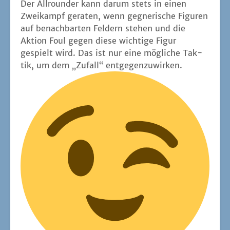
Der All­roun­der kann dar­um stets in einen
Zwei­kampf gera­ten, wenn geg­ne­ri­sche Figu­ren
auf benach­bar­ten Fel­dern ste­hen und die
Akti­on Foul gegen die­se wich­ti­ge Figur
gespielt wird. Das ist nur eine mög­li­che Tak­
tik, um dem „Zufall“ entgegenzuwirken.