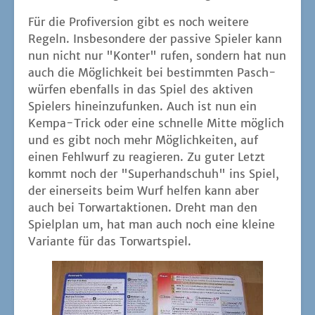
Für die Pro­fi­ver­si­on gibt es noch wei­te­re
Regeln. Ins­be­son­de­re der pas­si­ve Spie­ler kann
nun nicht nur "Kon­ter" rufen, son­dern hat nun
auch die Mög­lich­keit bei bestimm­ten Pasch­
wür­fen eben­falls in das Spiel des akti­ven
Spie­lers hin­ein­zu­fun­ken. Auch ist nun ein
Kem­pa-Trick oder eine schnel­le Mit­te mög­lich
und es gibt noch mehr Mög­lich­kei­ten, auf
einen Fehl­wurf zu reagie­ren. Zu guter Letzt
kommt noch der "Super­hand­schuh" ins Spiel,
der einer­seits beim Wurf hel­fen kann aber
auch bei Tor­war­tak­tio­nen. Dreht man den
Spiel­plan um, hat man auch noch eine klei­ne
Vari­an­te für das Torwartspiel.