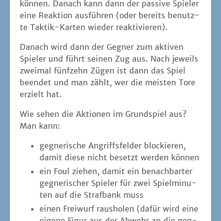
kön­nen. Danach kann dann der pas­si­ve Spie­ler
eine Reak­ti­on aus­füh­ren (oder bereits benutz­
te Tak­tik-Kar­ten wie­der reaktivieren).
Danach wird dann der Geg­ner zum akti­ven
Spie­ler und führt sei­nen Zug aus. Nach jeweils
zwei­mal fünf­zehn Zügen ist dann das Spiel
been­det und man zählt, wer die meis­ten Tore
erzielt hat.
Wie sehen die Aktio­nen im Grund­spiel aus?
Man kann:
geg­ne­ri­sche Angriffs­fel­der blo­ckie­ren,
damit die­se nicht besetzt wer­den können
ein Foul zie­hen, damit ein benach­bar­ter
geg­ne­ri­scher Spie­ler für zwei Spiel­mi­nu­
ten auf die Straf­bank muss
einen Frei­wurf raus­ho­len (dafür wird eine
eige­ne Figur aus der Abwehr an die geg­