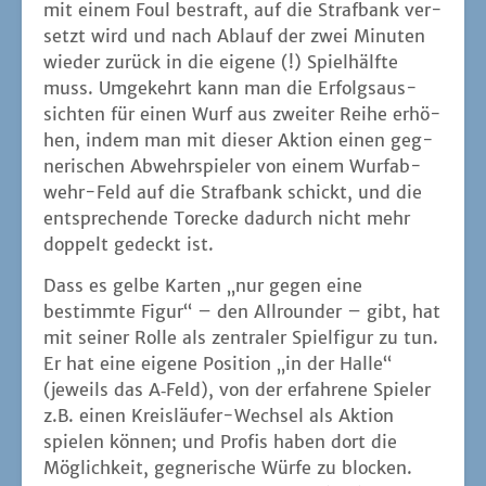
mit einem Foul bestraft, auf die Straf­bank ver­
setzt wird und nach Ablauf der zwei Minu­ten
wie­der zurück in die eige­ne (!) Spiel­hälf­te
muss. Umge­kehrt kann man die Erfolgs­aus­
sich­ten für einen Wurf aus zwei­ter Rei­he erhö­
hen, indem man mit die­ser Akti­on einen geg­
ne­ri­schen Abwehr­spie­ler von einem Wurf­ab­
wehr-Feld auf die Straf­bank schickt, und die
ent­spre­chen­de Tor­ecke dadurch nicht mehr
dop­pelt gedeckt ist.
Dass es gel­be Kar­ten „nur gegen eine
bestimm­te Figur“ – den All­roun­der – gibt, hat
mit sei­ner Rol­le als zen­tra­ler Spiel­fi­gur zu tun.
Er hat eine eige­ne Posi­ti­on „in der Hal­le“
(jeweils das A‑Feld), von der erfah­re­ne Spie­ler
z.B. einen Kreis­läu­fer-Wech­sel als Akti­on
spie­len kön­nen; und Pro­fis haben dort die
Mög­lich­keit, geg­ne­ri­sche Wür­fe zu blo­cken.