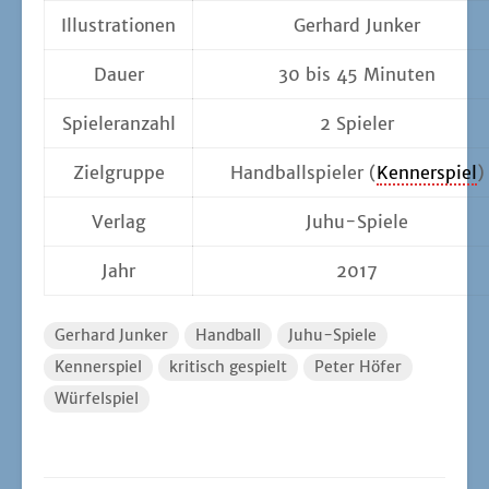
Illus­tra­tio­nen
Ger­hard Junker
Dau­er
30 bis 45 Minuten
Spie­ler­an­zahl
2 Spie­ler
Ziel­grup­pe
Hand­ball­spie­ler (
Ken­ner­spiel
)
Ver­lag
Juhu-Spie­le
Jahr
2017
Gerhard Junker
Handball
Juhu-Spiele
Kennerspiel
kritisch gespielt
Peter Höfer
Würfelspiel