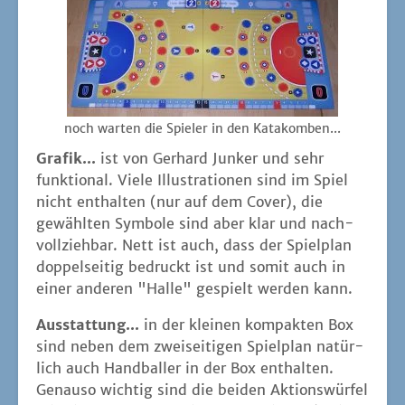
noch war­ten die Spie­ler in den Katakomben...
Gra­fik...
ist von Ger­hard Jun­ker und sehr
funk­tio­nal. Vie­le Illus­tra­tio­nen sind im Spiel
nicht ent­hal­ten (nur auf dem Cover), die
gewähl­ten Sym­bo­le sind aber klar und nach­
voll­zieh­bar. Nett ist auch, dass der Spiel­plan
dop­pel­sei­tig bedruckt ist und somit auch in
einer ande­ren "Hal­le" gespielt wer­den kann.
Aus­stat­tung...
in der klei­nen kom­pak­ten Box
sind neben dem zwei­sei­ti­gen Spiel­plan natür­
lich auch Hand­bal­ler in der Box ent­hal­ten.
Genau­so wich­tig sind die bei­den Akti­ons­wür­fel