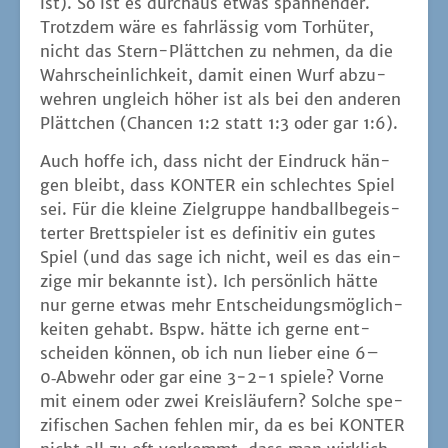
ist). So ist es durch­aus etwas span­nen­der.
Trotz­dem wäre es fahr­läs­sig vom Tor­hü­ter,
nicht das Stern-Plätt­chen zu neh­men, da die
Wahr­schein­lich­keit, damit einen Wurf abzu­
weh­ren ungleich höher ist als bei den ande­ren
Plätt­chen (Chan­cen 1:2 statt 1:3 oder gar 1:6).
Auch hof­fe ich, dass nicht der Ein­druck hän­
gen bleibt, dass KONTER ein schlech­tes Spiel
sei. Für die klei­ne Ziel­grup­pe hand­ball­be­geis­
ter­ter Brett­spie­ler ist es defi­ni­tiv ein gutes
Spiel (und das sage ich nicht, weil es das ein­
zi­ge mir bekann­te ist). Ich per­sön­lich hät­te
nur ger­ne etwas mehr Ent­schei­dungs­mög­lich­
kei­ten gehabt. Bspw. hät­te ich ger­ne ent­
schei­den kön­nen, ob ich nun lie­ber eine 6–
0‑Abwehr oder gar eine 3−2−1 spie­le? Vor­ne
mit einem oder zwei Kreis­läu­fern? Sol­che spe­
zi­fi­schen Sachen feh­len mir, da es bei KONTER