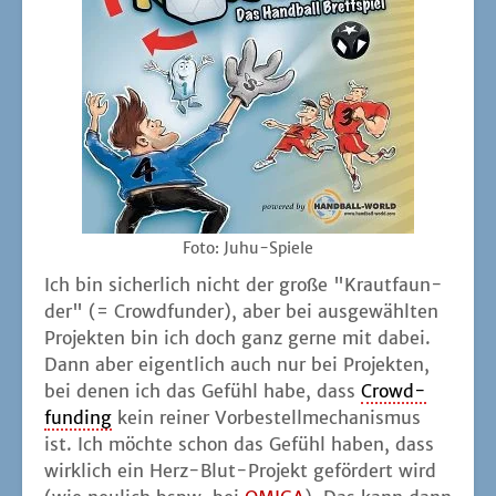
Foto: Juhu-Spie­le
Ich bin sicher­lich nicht der gro­ße "Kraut­faun­
der" (= Crowd­fun­der), aber bei aus­ge­wähl­ten
Pro­jek­ten bin ich doch ganz ger­ne mit dabei.
Dann aber eigent­lich auch nur bei Pro­jek­ten,
bei denen ich das Gefühl habe, dass
Crowd­
fun­ding
kein rei­ner Vor­be­stell­me­cha­nis­mus
ist. Ich möch­te schon das Gefühl haben, dass
wirk­lich ein Herz-Blut-Pro­jekt geför­dert wird