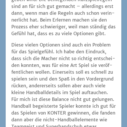
sind an für sich gut gemacht – aller­dings erst
dann, wenn man die Regeln auch schon ver­in­
ner­licht hat. Beim Erler­nen machen sie den
Pro­zess eher schwie­ri­ger, weil man stän­dig das
Gefühl hat, dass es zu vie­le Optio­nen gibt.
Die­se vie­len Optio­nen sind auch ein Pro­blem
für das Spiel­ge­fühl. Ich habe den Ein­druck,
dass sich die Macher nicht so rich­tig ent­schei­
den konn­ten, was für eine Art Spiel sie ver­öf­
fent­li­chen wol­len. Einer­seits soll es schnell zu
spie­len sein und den Spaß in den Vor­der­grund
rücken, ande­rer­seits sol­len aber auch vie­le
klei­ne Hand­ball­de­tails im Spiel auf­tau­chen.
Für mich ist die­se Balan­ce nicht gut gelun­gen.
Hand­ball begeis­ter­te Spie­ler konn­te ich gut für
das Spie­len von KONTER gewin­nen, die fan­den
dann aber die nicht-Hand­ball­ele­men­te wie
Team­geist und Super­hand­schuh etwas