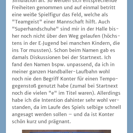
Simu­la­ti­on an. So wer­den sich ent­spre­chen­de
Frei­hei­ten genom­men und auf ein­mal betritt
eine wei­ße Spiel­fi­gur das Feld, wel­che als
"Team­geist" einer Mann­schaft hilft. Auch
"Super­hand­schu­he" sind mir in der Hal­le bis­
her noch nicht über den Weg gelau­fen (höchs­
tens in der E‑Jugend bei man­chen Kin­dern, die
ins Tor muss­ten). Schon beim Namen gab es
damals Dis­kus­sio­nen bei der Start­next. Ich
fand den Namen bspw. unpas­send, da ich in
mei­ner gan­zen Hand­bal­ler-Lauf­bahn wohl
noch nie den Begriff Kon­ter für einen Tem­po­
ge­gen­stoß genutzt habe (zumal bei Start­next
noch die vie­len "e" im Titel waren). Aller­dings
habe ich die Inten­ti­on dahin­ter sehr wohl ver­
stan­den, da im Lau­fe des Spiels sel­bi­ge schnell
ange­sagt wer­den sol­len – und da ist Kon­ter
schön kurz und prägnant.