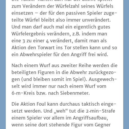
zum Ver­än­dern der Wür­fel­zahl sei­nes Wür­fels
ein­set­zen – der für den pas­si­ven Spie­ler zuge­
teil­te Wür­fel bleibt also immer unver­än­dert.
Und man darf auch mal ein eigent­lich gutes
Wür­fel­er­geb­nis ver­än­dern, z.B. indem man
eine 3 zu einer 4 ver­än­dert, damit man als
Akti­on den Tor­wart ins Tor stel­len kann und so
ein Abwehr­spie­ler für den Angriff frei wird.
Nach einem Wurf aus zwei­ter Rei­he wer­den die
betei­lig­ten Figu­ren in die Abwehr zurück­ge­zo­
gen (und blei­ben somit im Spiel). Aus­ge­wech­
selt wird immer nur nach einem Wurf vom
6‑m-Kreis bzw. nach Siebenmeter.
Die Akti­on Foul kann durch­aus tak­tisch ein­ge­
setzt wer­den. Und „weh“ tut die 2‑min-Stra­fe
einem Spie­ler vor allem im Angriffs­auf­bau,
wenn sei­ne dort ste­hen­de Figur vom Geg­ner