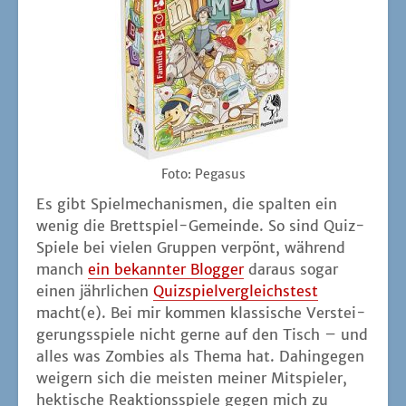
Foto: Pega­sus
Es gibt Spiel­me­cha­nis­men, die spal­ten ein
wenig die Brett­spiel-Gemein­de. So sind Quiz-
Spie­le bei vie­len Grup­pen ver­pönt, wäh­rend
manch
ein bekann­ter Blog­ger
dar­aus sogar
einen jähr­li­chen
Quiz­spiel­ver­gleichs­test
macht(e). Bei mir kom­men klas­si­sche Ver­stei­
ge­rungs­spie­le nicht ger­ne auf den Tisch – und
alles was Zom­bies als The­ma hat. Dahin­ge­gen
wei­gern sich die meis­ten mei­ner Mit­spie­ler,
hek­ti­sche Reak­ti­ons­spie­le gegen mich zu