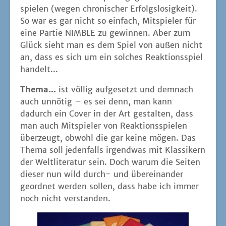
spie­len (wegen chro­ni­scher Erfolgs­lo­sig­keit).
So war es gar nicht so ein­fach, Mit­spie­ler für
eine Par­tie NIMBLE zu gewin­nen. Aber zum
Glück sieht man es dem Spiel von außen nicht
an, dass es sich um ein sol­ches Reak­ti­ons­spiel
handelt...
The­ma...
ist völ­lig auf­ge­setzt und dem­nach
auch unnö­tig – es sei denn, man kann
dadurch ein Cover in der Art gestal­ten, dass
man auch Mit­spie­ler von Reak­ti­ons­spie­len
über­zeugt, obwohl die gar kei­ne mögen. Das
The­ma soll jeden­falls irgend­was mit Klas­si­kern
der Welt­li­te­ra­tur sein. Doch war­um die Sei­ten
die­ser nun wild durch- und über­ein­an­der
geord­net wer­den sol­len, dass habe ich immer
noch nicht verstanden.