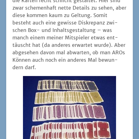
die Kar­ten recht schlicht gestal­tet. Hier sind
zwar sche­men­haft net­te Details zu sehen, aber
die­se kom­men kaum zu Gel­tung. Somit
besteht auch eine gewis­se Dis­kre­panz zwi­
schen Box- und Inhalts­ge­stal­tung – was
manch einem mei­ner Mit­spie­ler etwas ent­
täuscht hat (da ande­res erwar­tet wur­de). Aber
abge­se­hen davon mal abwar­ten, ob man AROs
Kön­nen auch noch ein ande­res Mal bewun­
dern darf.