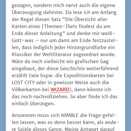
gezo­gen, son­dern mich nervt auch die eige­ne
Über­zeu­gung dahin­ter. Da lese ich am Anfang
der Regel die­sen Satz "Die Über­sicht aller
Kar­ten eines [Themen-]Sets fin­dest du am
Ende die­ser Anlei­tung" und den­ke mir weiß-
Gott-was – nur um dann am Ende fest­zu­stel­
len, dass ledig­lich jeder Hin­ter­grund­far­be ein
Klas­si­ker der Welt­li­te­ra­tur zuge­ord­net wur­de.
Wäre da noch viel­leicht ein gra­fi­schen Gag
ein­ge­baut, der die­se Geschich­te wei­ter­füh­rend
erzählt (wie bspw. die Expe­di­ti­ons­kar­ten bei
LOST CITY oder in gewis­ser Wei­se auch die
Völ­ker­kar­ten bei
WIZARD
), dann könn­te ich
das noch nach­voll­zie­hen. So aber fin­de ich das
ein­fach überzogen.
Ansons­ten muss sich NIMBLE die Fra­ge gefal­
len las­sen, was es denn bes­ser kann, als ande­
re Spie­le die­ses Gen­re. Mei­ne Ant­wort dar­auf