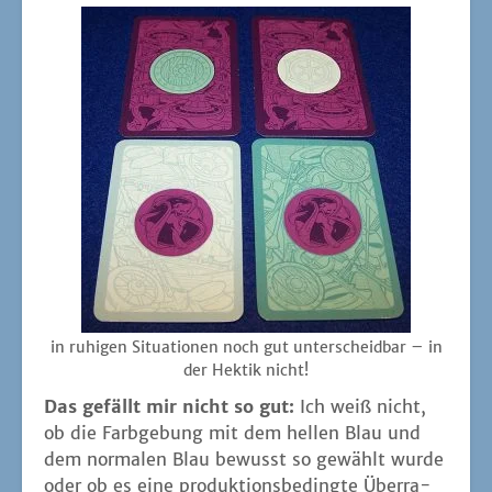
in ruhi­gen Situa­tio­nen noch gut unter­scheid­bar – in
der Hek­tik nicht!
Das gefällt mir nicht so gut:
Ich weiß nicht,
ob die Farb­ge­bung mit dem hel­len Blau und
dem nor­ma­len Blau bewusst so gewählt wur­de
oder ob es eine pro­duk­ti­ons­be­ding­te Über­ra­