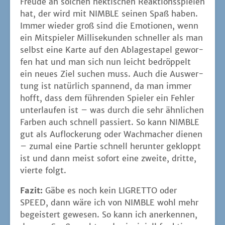
Freu­de an sol­chen hek­ti­schen Reak­ti­ons­spie­len
hat, der wird mit NIMBLE sei­nen Spaß haben.
Immer wie­der groß sind die Emo­tio­nen, wenn
ein Mit­spie­ler Mil­li­se­kun­den schnel­ler als man
selbst eine Kar­te auf den Abla­ge­sta­pel gewor­
fen hat und man sich nun leicht bedröp­pelt
ein neu­es Ziel suchen muss. Auch die Aus­wer­
tung ist natür­lich span­nend, da man immer
hofft, dass dem füh­ren­den Spie­ler ein Feh­ler
unter­lau­fen ist – was durch die sehr ähn­li­chen
Far­ben auch schnell pas­siert. So kann NIMBLE
gut als Auf­lo­cke­rung oder Wach­ma­cher die­nen
– zumal eine Par­tie schnell her­un­ter gekloppt
ist und dann meist sofort eine zwei­te, drit­te,
vier­te folgt.
Fazit:
Gäbe es noch kein LIGRETTO oder
SPEED, dann wäre ich von NIMBLE wohl mehr
begeis­tert gewe­sen. So kann ich aner­ken­nen,