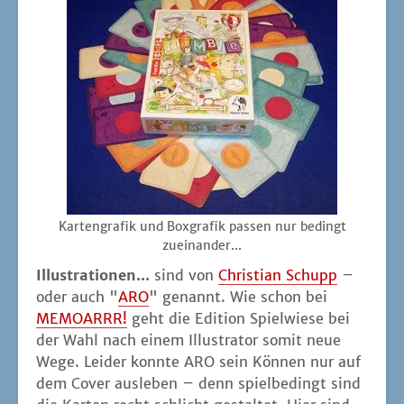
Kar­ten­gra­fik und Box­gra­fik pas­sen nur bedingt
zueinander...
Illus­tra­tio­nen...
sind von
Chris­ti­an Schupp
–
oder auch "
ARO
" genannt. Wie schon bei
MEMOARRR!
geht die Edi­ti­on Spiel­wie­se bei
der Wahl nach einem Illus­tra­tor somit neue
Wege. Lei­der konn­te ARO sein Kön­nen nur auf
dem Cover aus­le­ben – denn spiel­be­dingt sind