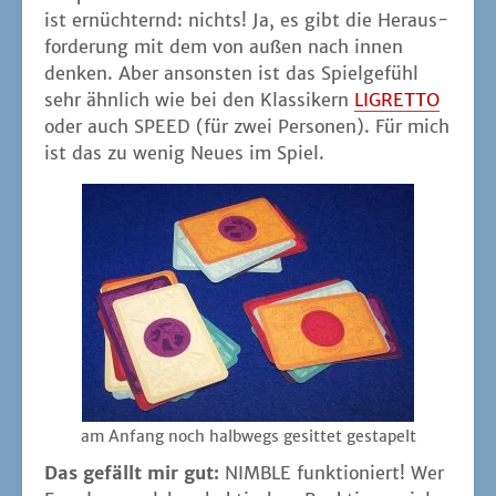
ist ernüch­ternd: nichts! Ja, es gibt die Her­aus­
for­de­rung mit dem von außen nach innen
den­ken. Aber ansons­ten ist das Spiel­ge­fühl
sehr ähn­lich wie bei den Klas­si­kern
LIGRETTO
oder auch SPEED (für zwei Per­so­nen). Für mich
ist das zu wenig Neu­es im Spiel.
am Anfang noch halb­wegs gesit­tet gestapelt
Das gefällt mir gut:
NIMBLE funk­tio­niert! Wer