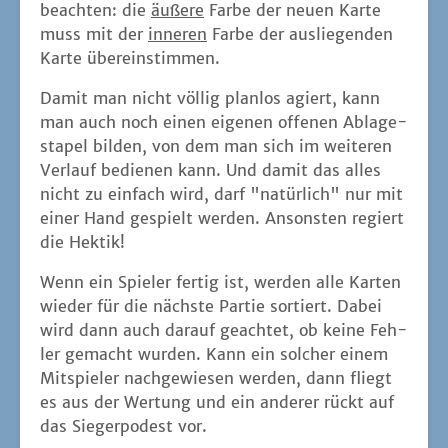
beach­ten: die
äuße­re
Far­be der neu­en Kar­te
muss mit der
inne­ren
Far­be der aus­lie­gen­den
Kar­te übereinstimmen.
Damit man nicht völ­lig plan­los agiert, kann
man auch noch einen eige­nen offe­nen Abla­ge­
sta­pel bil­den, von dem man sich im wei­te­ren
Ver­lauf bedie­nen kann. Und damit das alles
nicht zu ein­fach wird, darf "natür­lich" nur mit
einer Hand gespielt wer­den. Ansons­ten regiert
die Hektik!
Wenn ein Spie­ler fer­tig ist, wer­den alle Kar­ten
wie­der für die nächs­te Par­tie sor­tiert. Dabei
wird dann auch dar­auf geach­tet, ob kei­ne Feh­
ler gemacht wur­den. Kann ein sol­cher einem
Mit­spie­ler nach­ge­wie­sen wer­den, dann fliegt
es aus der Wer­tung und ein ande­rer rückt auf
das Sie­ger­po­dest vor.