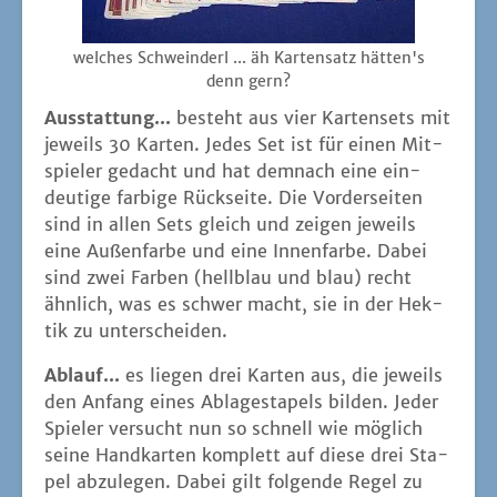
wel­ches Schwein­derl ... äh Kar­ten­satz hätten's
denn gern?
Aus­stat­tung...
besteht aus vier Kar­ten­sets mit
jeweils 30 Kar­ten. Jedes Set ist für einen Mit­
spie­ler gedacht und hat dem­nach eine ein­
deu­ti­ge far­bi­ge Rück­sei­te. Die Vor­der­sei­ten
sind in allen Sets gleich und zei­gen jeweils
eine Außen­far­be und eine Innen­far­be. Dabei
sind zwei Far­ben (hell­blau und blau) recht
ähn­lich, was es schwer macht, sie in der Hek­
tik zu unterscheiden.
Ablauf...
es lie­gen drei Kar­ten aus, die jeweils
den Anfang eines Abla­ge­sta­pels bil­den. Jeder
Spie­ler ver­sucht nun so schnell wie mög­lich
sei­ne Hand­kar­ten kom­plett auf die­se drei Sta­
pel abzu­le­gen. Dabei gilt fol­gen­de Regel zu