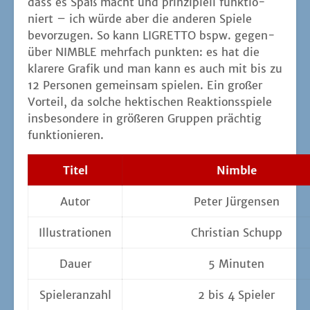
dass es Spaß macht und prin­zi­pi­ell funk­tio­
niert – ich wür­de aber die ande­ren Spie­le
bevor­zu­gen. So kann LIGRETTO bspw. gegen­
über NIMBLE mehr­fach punk­ten: es hat die
kla­re­re Gra­fik und man kann es auch mit bis zu
12 Per­so­nen gemein­sam spie­len. Ein gro­ßer
Vor­teil, da sol­che hek­ti­schen Reak­ti­ons­spie­le
ins­be­son­de­re in grö­ße­ren Grup­pen präch­tig
funktionieren.
Titel
Nim­ble
Autor
Peter Jür­gen­sen
Illus­tra­tio­nen
Chris­ti­an Schupp
Dau­er
5 Minu­ten
Spie­ler­an­zahl
2 bis 4 Spieler