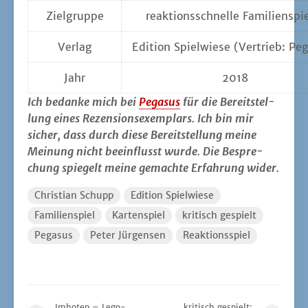
Ziel­grup­pe
reak­ti­ons­schnel­le Familienspi
Ver­lag
Edi­ti­on Spiel­wie­se (Ver­trieb: P
Jahr
2018
Ich bedan­ke mich bei
Pega­sus
für die Bereit­stel­
lung eines Rezen­si­ons­exem­plars. Ich bin mir
sicher, dass durch die­se Bereit­stel­lung mei­ne
Mei­nung nicht beein­flusst wur­de. Die Bespre­
chung spie­gelt mei­ne gemach­te Erfah­rung wider.
Christian Schupp
Edition Spielwiese
Familienspiel
Kartenspiel
kritisch gespielt
Pegasus
Peter Jürgensen
Reaktionsspiel
Imhotep – Lego-
kritisch gespielt: