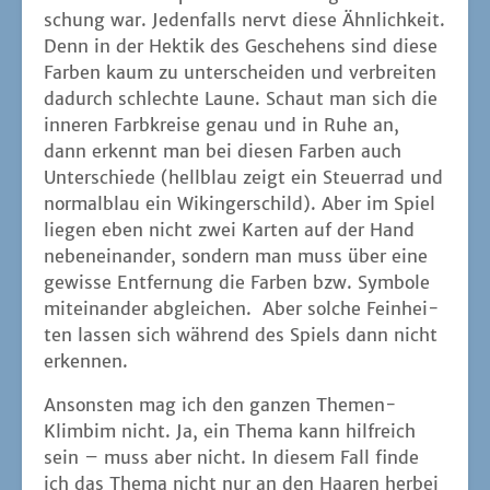
schung war. Jeden­falls nervt die­se Ähn­lich­keit.
Denn in der Hek­tik des Gesche­hens sind die­se
Far­ben kaum zu unter­schei­den und ver­brei­ten
dadurch schlech­te Lau­ne. Schaut man sich die
inne­ren Farb­krei­se genau und in Ruhe an,
dann erkennt man bei die­sen Far­ben auch
Unter­schie­de (hell­blau zeigt ein Steu­er­rad und
nor­mal­blau ein Wikin­ger­schild). Aber im Spiel
lie­gen eben nicht zwei Kar­ten auf der Hand
neben­ein­an­der, son­dern man muss über eine
gewis­se Ent­fer­nung die Far­ben bzw. Sym­bo­le
mit­ein­an­der abglei­chen. Aber sol­che Fein­hei­
ten las­sen sich wäh­rend des Spiels dann nicht
erkennen.
Ansons­ten mag ich den gan­zen The­men-
Klim­bim nicht. Ja, ein The­ma kann hilf­reich
sein – muss aber nicht. In die­sem Fall fin­de
ich das The­ma nicht nur an den Haa­ren her­bei