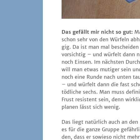
Das gefällt mir nicht so gut:
Ma
schon sehr von den Wür­feln ab
gig. Da ist man mal beschei­den
vor­sich­tig – und wür­felt dann 
noch Ein­sen. Im nächs­ten Durch
will man etwas muti­ger sein un
noch eine Run­de nach unten tau
– und wür­felt dann die fast sc
töd­li­che sechs. Man muss defi­ni­
Frust resis­tent sein, denn wirk­li
pla­nen lässt sich wenig.
Das liegt natür­lich auch an den M
es für die gan­ze Grup­pe gefähr­l
den, dass er sowie­so nicht mehr 