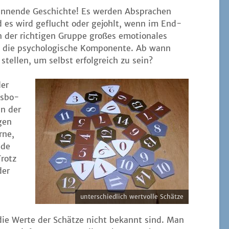
nen­de Geschich­te! Es wer­den Abspra­chen
d es wird geflucht oder gejohlt, wenn im End­
n der rich­ti­gen Grup­pe gro­ßes emo­tio­na­les
 die psy­cho­lo­gi­sche Kom­po­nen­te. Ab wann
tel­len, um selbst erfolg­reich zu sein?
der
s­bo­
in der
­gen
r­ne,
­de
Trotz
der
unter­schied­lich wert­vol­le Schätze
die Wer­te der Schät­ze nicht bekannt sind. Man