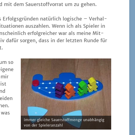
d mit dem Sau­er­stoff­vor­rat um zu gehen.
s Erfolgs­grün­den natür­lich logi­sche – Ver­hal­
ua­tio­nen aus­zah­len. Wenn ich als Spie­ler in
schein­lich erfolg­rei­cher war als mei­ne Mit­
iv dafür sor­gen, dass in der letz­ten Run­de für
t.
 um so
eige­ne
r mir
ist
und
ei­den
­hen.
, was
immer glei­che Sau­er­stoff­men­ge unab­hän­gig
von der Spieleranzahl