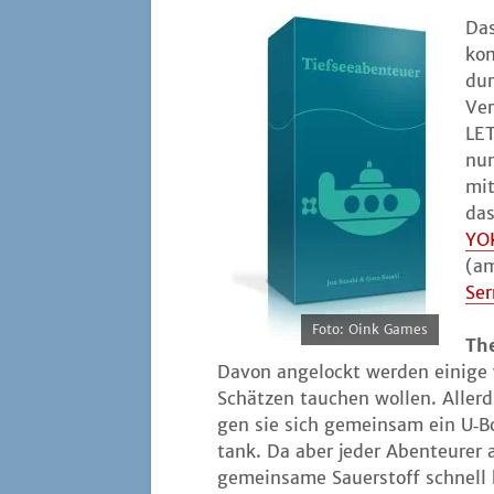
Das
kom
dur
Ver
LET
nun
mit
das
YO
(am
Ser­
Foto: Oink Games
The
Davon ange­lockt wer­den eini­ge 
Schät­zen tau­chen wol­len. Aller
gen sie sich gemein­sam ein U‑Bo
tank. Da aber jeder Aben­teu­rer a
gemein­sa­me Sau­er­stoff schnell