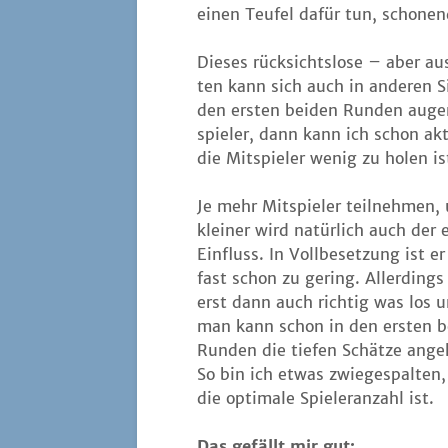
einen Teu­fel dafür tun, scho­nen
Die­ses rück­sichts­lo­se – aber au
ten kann sich auch in ande­ren Sit
den ers­ten bei­den Run­den augen­
spie­ler, dann kann ich schon akt
die Mit­spie­ler wenig zu holen is
Je mehr Mit­spie­ler teil­neh­men,
klei­ner wird natür­lich auch der 
Ein­fluss. In Voll­be­set­zung ist e
fast schon zu gering. Aller­dings 
erst dann auch rich­tig was los 
man kann schon in den ers­ten b
Run­den die tie­fen Schät­ze ange
So bin ich etwas zwie­ge­spal­ten
die opti­ma­le Spie­ler­an­zahl ist.
Das gefällt mir gut: