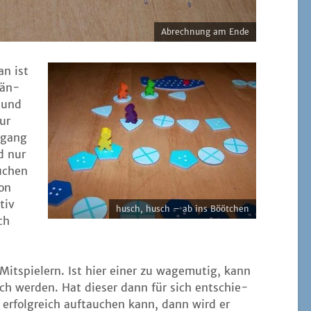
Abrech­nung am Ende
n ist
hän­
 und
nur
­gang
d nur
­chen
hon
tiv
husch, husch – ab ins Böötchen
ch
it­spie­lern. Ist hier einer zu wage­mu­tig, kann
ich wer­den. Hat die­ser dann für sich ent­schie­
erfolg­reich auf­tau­chen kann, dann wird er