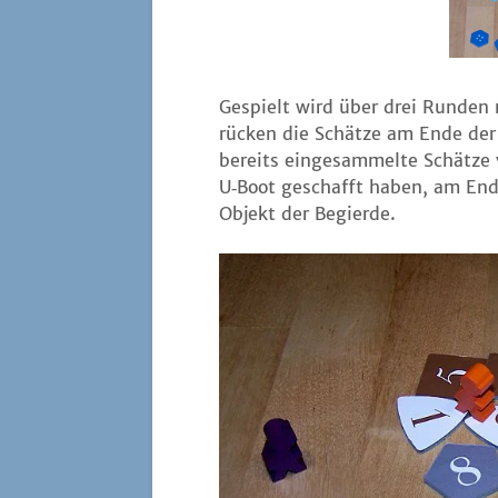
Gespielt wird über drei Run­den 
rücken die Schät­ze am Ende der
bereits ein­ge­sam­mel­te Schät­ze 
U‑Boot geschafft haben, am Ende
Objekt der Begierde.