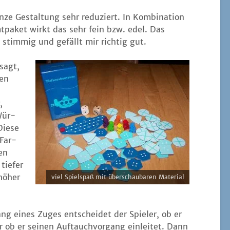
ze Gestal­tung sehr redu­ziert. In Kom­bi­na­ti­on
pa­ket wirkt das sehr fein bzw. edel. Das
h stim­mig und gefällt mir rich­tig gut.
sagt,
nen
,
 Wür­
Die­se
 Far­
nen
tie­fer
 höher
viel Spiel­spaß mit über­schau­ba­ren Material
ng eines Zuges ent­schei­det der Spie­ler, ob er
 ob er sei­nen Auf­tauch­vor­gang ein­lei­tet. Dann