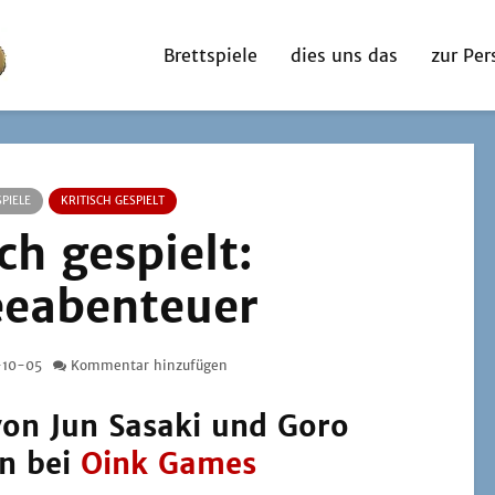
Brettspiele
dies uns das
zur Per
PIELE
KRITISCH GESPIELT
sch gespielt:
eeabenteuer
-10-05
Kommentar hinzufügen
on Jun Sasaki und Goro
en
bei
Oink Games