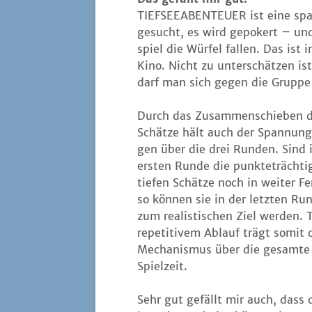
TIEFSEEABENTEUER ist eine span­
gesucht, es wird gepo­kert – un
spiel die Wür­fel fal­len. Das ist i
Kino. Nicht zu unter­schät­zen ist
darf man sich gegen die Grup­pe s
Durch das Zusam­men­schie­ben 
Schät­ze hält auch der Span­nung
gen über die drei Run­den. Sind 
ers­ten Run­de die punk­te­träch­ti
tie­fen Schät­ze noch in wei­ter Fe
so kön­nen sie in der letz­ten Run
zum rea­lis­ti­schen Ziel wer­den. 
repe­ti­ti­vem Ablauf trägt somit 
Mecha­nis­mus über die gesam­te
Spielzeit.
Sehr gut gefällt mir auch, dass 