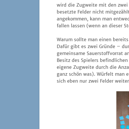
wird die Zug­wei­te mit den zwei
besetz­te Fel­der nicht mit­ge­zäh
ange­kom­men, kann man ent­we­d
fal­len las­sen (wenn an die­ser S
War­um soll­te man einen bereits e
Dafür gibt es zwei Grün­de – dur
gemein­sa­me Sau­er­stoff­vor­ra
Besitz des Spie­lers befind­li­chen
eige­ne Zug­wei­te durch die Anzah
ganz schön was). Wür­felt man e
sich eben nur zwei Fel­der wei­t