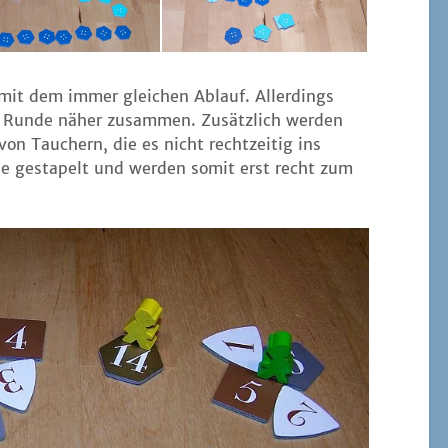
mit dem immer glei­chen Ablauf. Aller­dings
 Run­de näher zusam­men. Zusätz­lich wer­den
von Tau­chern, die es nicht recht­zei­tig ins
 gesta­pelt und wer­den somit erst recht zum