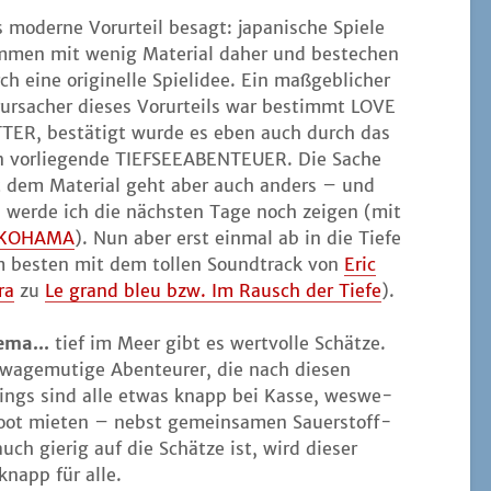
 moder­ne Vor­ur­teil besagt: japa­ni­sche Spie­le
­men mit wenig Mate­ri­al daher und bestechen
ch eine ori­gi­nel­le Spiel­idee. Ein maß­geb­li­cher
­ur­sa­cher die­ses Vor­ur­teils war bestimmt LOVE
TER, bestä­tigt wur­de es eben auch durch das
 vor­lie­gen­de TIEFSEEABENTEUER. Die Sache
 dem Mate­ri­al geht aber auch anders – und
 wer­de ich die nächs­ten Tage noch zei­gen (mit
KOHAMA
). Nun aber erst ein­mal ab in die Tie­fe
 bes­ten mit dem tol­len Sound­track von
Eric
ra
zu
Le grand bleu bzw. Im Rausch der Tie­fe
).
­ma...
tief im Meer gibt es wert­vol­le Schät­ze.
wage­mu­ti­ge Aben­teu­rer, die nach die­sen
­dings sind alle etwas knapp bei Kas­se, wes­we­
ot mie­ten – nebst gemein­sa­men Sau­er­stoff­
uch gie­rig auf die Schät­ze ist, wird die­ser
 knapp für alle.