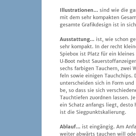
Illus­tra­tio­nen...
sind wie die gan­
mit dem sehr kom­pak­ten Gesamt­
gesam­te Gra­fik­de­sign ist in sic
Aus­stat­tung...
ist, wie schon ge
sehr kom­pakt. In der recht klei­
Spie­box ist Platz für ein klei­nes
U‑Boot nebst Sau­er­stoff­an­zei­ger
sechs far­bi­gen Tau­chern, zwei
feln sowie eini­gen Tauch­chips. 
unter­schei­den sich in Form und
be, so dass sie sich ver­schie­de­
Tauch­tie­fen zuord­nen las­sen. Je 
ein Schatz anfangs liegt, des­to
ist die Siegpunktskalierung.
Ablauf...
ist ein­gän­gig. Am Anfa
wei­ter abwärts tau­chen will oder