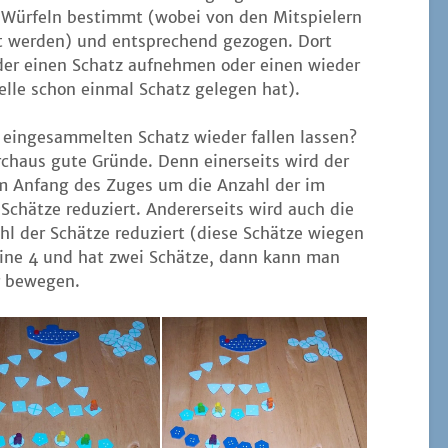
 Wür­feln bestimmt (wobei von den Mit­spie­lern
lt wer­den) und ent­spre­chend gezo­gen. Dort
er einen Schatz auf­neh­men oder einen wie­der
tel­le schon ein­mal Schatz gele­gen hat).
in­ge­sam­mel­ten Schatz wie­der fal­len las­sen?
ch­aus gute Grün­de. Denn einer­seits wird der
t am Anfang des Zuges um die Anzahl der im
 Schät­ze redu­ziert. Ande­rer­seits wird auch die
l der Schät­ze redu­ziert (die­se Schät­ze wie­gen
ine 4 und hat zwei Schät­ze, dann kann man
er bewegen.