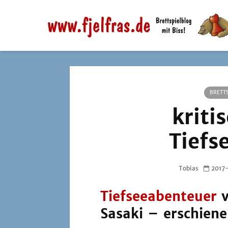
BRETTS
kriti
Tiefs
Tobias
2017
Tiefseeabenteuer
v
Sasaki – erschien