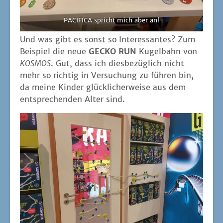
PACIFICA spricht mich aber an!
Und was gibt es sonst so Inter­es­san­tes? Zum
Bei­spiel die neue
GECKO RUN
Kugel­bahn von
KOSMOS
. Gut, dass ich dies­be­züg­lich nicht
mehr so rich­tig in Ver­su­chung zu füh­ren bin,
da mei­ne Kin­der glück­li­cher­wei­se aus dem
ent­spre­chen­den Alter sind.