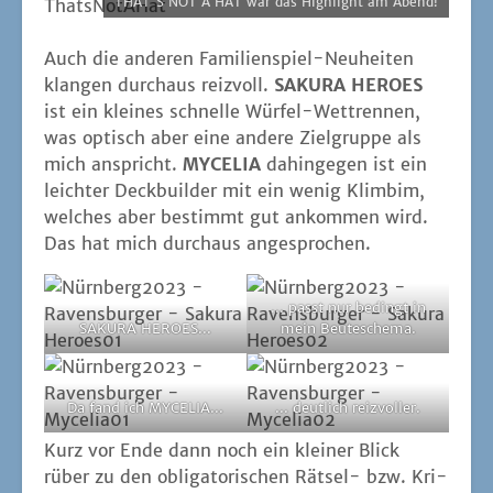
THAT'S NOT A HAT war das High­light am Abend!
Auch die ande­ren Fami­li­en­spiel-Neu­hei­ten
klan­gen durch­aus reiz­voll.
SAKURA HEROES
ist ein klei­nes schnel­le Wür­fel-Wett­ren­nen,
was optisch aber eine ande­re Ziel­grup­pe als
mich anspricht.
MYCELIA
dahin­ge­gen ist ein
leich­ter Deck­buil­der mit ein wenig Klim­bim,
wel­ches aber bestimmt gut ankom­men wird.
Das hat mich durch­aus angesprochen.
... passt nur bedingt in
SAKURA HEROES...
mein Beuteschema.
Da fand ich MYCELIA...
... deut­lich reizvoller.
Kurz vor Ende dann noch ein klei­ner Blick
rüber zu den obli­ga­to­ri­schen Rät­sel- bzw. Kri­