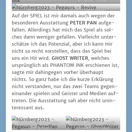
es­san­tes" Cover.
REVIVE ist auch kei­ne Über­ra­schung mehr
Auf der SPIEL ist mir damals auch wegen der
beson­de­ren Aus­stat­tung
PETER PAN
auf­ge­
fal­len. Aller­dings hat mich das Spiel als sol­
ches dann weni­ger gefal­len. Viel­leicht unter­
schät­ze ich das Poten­zi­al, aber ich kann mir
nicht so recht vor­stel­len, dass das Spiel bei
uns ein Hit wird.
GHOST WRITER
, wel­ches
ursprüng­lich als PHANTOM INK erschie­nen ist,
sag­te mir dahin­ge­gen vor­her über­haupt
nichts. So ganz habe ich die kur­ze Erklä­rung
nicht ver­stan­den, nur das zwei Teams gegen­
ein­an­der spie­len und Geis­ter und Medi­en auf­
tre­ten. Die Aus­stat­tung sah aber nicht unin­
ter­es­sant aus.
PETER PAN mit Foli­en
GHOST WRITER – noch
und Stiften
ohne KI unterwegs