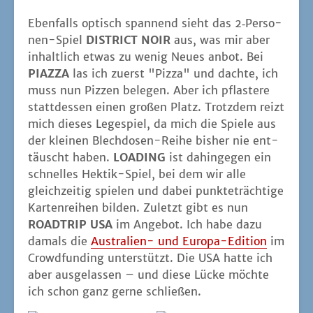
Eben­falls optisch span­nend sieht das 2‑Per­so­
nen-Spiel
DISTRICT NOIR
aus, was mir aber
inhalt­lich etwas zu wenig Neu­es anbot. Bei
PIAZZA
las ich zuerst "Piz­za" und dach­te, ich
muss nun Piz­zen bele­gen. Aber ich pflas­te­re
statt­des­sen einen gro­ßen Platz. Trotz­dem reizt
mich die­ses Lege­spiel, da mich die Spie­le aus
der klei­nen Blech­do­sen-Rei­he bis­her nie ent­
täuscht haben.
LOADING
ist dahin­ge­gen ein
schnel­les Hek­tik-Spiel, bei dem wir alle
gleich­zei­tig spie­len und dabei punk­te­träch­ti­ge
Kar­ten­rei­hen bil­den. Zuletzt gibt es nun
ROADTRIP USA
im Ange­bot. Ich habe dazu
damals die
Aus­tra­li­en- und Euro­pa-Edi­ti­on
im
Crowd­fun­ding unter­stützt. Die USA hat­te ich
aber aus­ge­las­sen – und die­se Lücke möch­te
ich schon ganz ger­ne schließen.