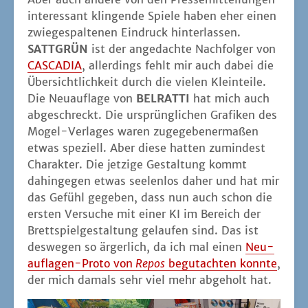
inter­es­sant klin­gen­de Spie­le haben eher einen
zwie­ge­spal­te­nen Ein­druck hin­ter­las­sen.
SATTGRÜN
ist der ange­dach­te Nach­fol­ger von
CASCADIA
, aller­dings fehlt mir auch dabei die
Über­sicht­lich­keit durch die vie­len Klein­tei­le.
Die Neu­auf­la­ge von
BELRATTI
hat mich auch
abge­schreckt. Die ursprüng­li­chen Gra­fi­ken des
Mogel-Ver­la­ges waren zuge­ge­be­ner­ma­ßen
etwas spe­zi­ell. Aber die­se hat­ten zumin­dest
Cha­rak­ter. Die jet­zi­ge Gestal­tung kommt
dahin­ge­gen etwas see­len­los daher und hat mir
das Gefühl gege­ben, dass nun auch schon die
ers­ten Ver­su­che mit einer KI im Bereich der
Brett­spiel­ge­stal­tung gelau­fen sind. Das ist
des­we­gen so ärger­lich, da ich mal einen
Neu­
auf­la­gen-Pro­to von
Repos
begut­ach­ten konn­te
,
der mich damals sehr viel mehr abge­holt hat.