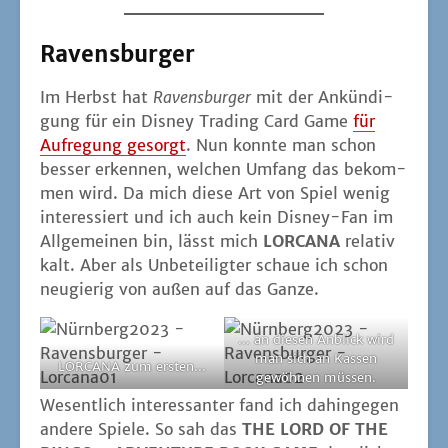
Ravensburger
Im Herbst hat
Ravens­bur­ger
mit der Ankün­di­
gung für ein Dis­ney Tra­ding Card Game
für
Auf­re­gung gesorgt
. Nun konn­te man schon
bes­ser erken­nen, wel­chen Umfang das bekom­
men wird. Da mich die­se Art von Spiel wenig
inter­es­siert und ich auch kein Dis­ney-Fan im
All­ge­mei­nen bin, lässt mich
LORCANA
rela­tiv
kalt. Aber als Unbe­tei­lig­ter schaue ich schon
neu­gie­rig von außen auf das Ganze.
... an die­sen Anblick wird
man sich an Kas­sen
LORCANA zum ersten...
gewöh­nen müssen.
Wesent­lich inter­es­san­ter fand ich dahin­ge­gen
ande­re Spie­le. So sah das
THE LORD OF THE