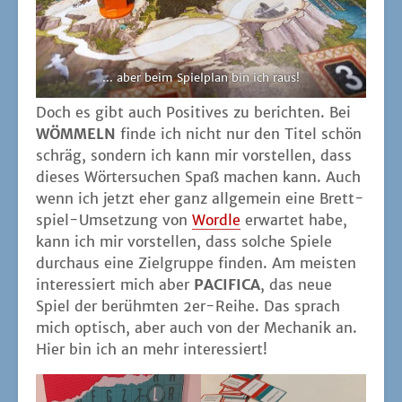
... aber beim Spiel­plan bin ich raus!
Doch es gibt auch Posi­ti­ves zu berich­ten. Bei
WÖMMELN
fin­de ich nicht nur den Titel schön
schräg, son­dern ich kann mir vor­stel­len, dass
die­ses Wör­ter­su­chen Spaß machen kann. Auch
wenn ich jetzt eher ganz all­ge­mein eine Brett­
spiel-Umset­zung von
Word­le
erwar­tet habe,
kann ich mir vor­stel­len, dass sol­che Spie­le
durch­aus eine Ziel­grup­pe fin­den. Am meis­ten
inter­es­siert mich aber
PACIFICA
, das neue
Spiel der berühm­ten 2er-Rei­he. Das sprach
mich optisch, aber auch von der Mecha­nik an.
Hier bin ich an mehr interessiert!