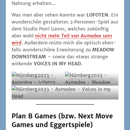
Nah­rung erhalten...
Was man aber sehen konn­te war
LOFOTEN
. Ein
wun­der­schön gestal­te­tes 2‑Per­so­nen-Spiel aus
dem Stu­dio
Pearl Games
, wel­ches zukünf­tig
aber wohl
nicht mehr Teil von Asmo­dee sein
wird
. Außer­dem reiz­te mich die optisch eben­
falls wun­der­schö­ne Erwei­te­rung zu
MEADOW
DOWNSTREAM
– sowie das etwas stran­ge
wir­ken­de
VOICES IN MY HEAD
.
Die LOFOTEN rei­zen
MEADOW bleibt sich treu
mich auch im ech­
ten Leben
Was da alles im Kopf los zu sein scheint...
Plan B Games (bzw. Next Move
Games und Eggertspiele)