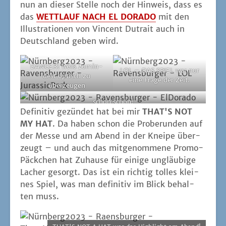
nun an die­ser Stel­le noch der Hin­weis, dass es
das
WETTLAUF NACH EL DORADO
mit den
Illus­tra­tio­nen von Vin­cent Dutrait auch in
Deutsch­land geben wird.
DANGER! weiß zumin­
LOL – DAS SPIEL war nur
dest optisch zu
eine Fra­ge der Zeit.
überzeugen
schon schön!
Defi­ni­tiv gezün­det hat bei mir
THAT'S NOT
MY HAT
. Da haben schon die Pro­be­run­den auf
der Mes­se und am Abend in der Knei­pe über­
zeugt – und auch das mit­ge­nom­me­ne Pro­mo-
Päck­chen hat Zuhau­se für eini­ge ungläu­bi­ge
Lacher gesorgt. Das ist ein rich­tig tol­les klei­
nes Spiel, was man defi­ni­tiv im Blick behal­
ten muss.