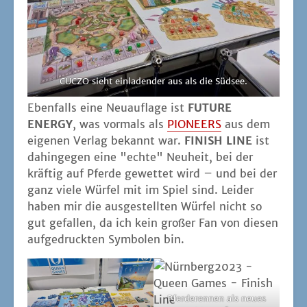
CUCZO sieht ein­la­den­der aus als die Südsee.
Eben­falls eine Neu­auf­la­ge ist
FUTURE
ENERGY
, was vor­mals als
PIONEERS
aus dem
eige­nen Ver­lag bekannt war.
FINISH LINE
ist
dahin­ge­gen eine "ech­te" Neu­heit, bei der
kräf­tig auf Pfer­de gewet­tet wird – und bei der
ganz vie­le Wür­fel mit im Spiel sind. Lei­der
haben mir die aus­ge­stell­ten Wür­fel nicht so
gut gefal­len, da ich kein gro­ßer Fan von die­sen
auf­ge­druck­ten Sym­bo­len bin.
Pfer­de­ren­nen als neu­es