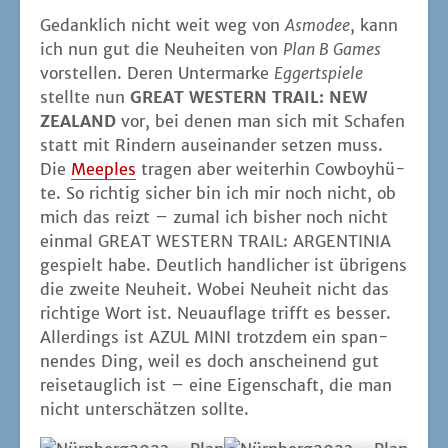
Gedank­lich nicht weit weg von
Asmo­dee
, kann
ich nun gut die Neu­hei­ten von
Plan B Games
vor­stel­len. Deren Unter­mar­ke
Eggert­spie­le
stell­te nun
GREAT WESTERN TRAIL: NEW
ZEALAND
vor, bei denen man sich mit Scha­fen
statt mit Rin­dern aus­ein­an­der set­zen muss.
Die
Mee­ples
tra­gen aber wei­ter­hin Cow­boy­hü­
te. So rich­tig sicher bin ich mir noch nicht, ob
mich das reizt – zumal ich bis­her noch nicht
ein­mal GREAT WESTERN TRAIL: ARGENTINIA
gespielt habe. Deut­lich hand­li­cher ist übri­gens
die zwei­te Neu­heit. Wobei Neu­heit nicht das
rich­ti­ge Wort ist. Neu­auf­la­ge trifft es bes­ser.
Aller­dings ist AZUL MINI trotz­dem ein span­
nen­des Ding, weil es doch anschei­nend gut
rei­se­taug­lich ist – eine Eigen­schaft, die man
nicht unter­schät­zen sollte.