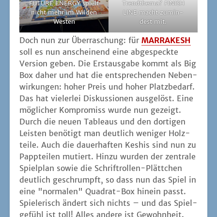
FUTURE ENERGY spielt
Trend­the­ma? FINISH
nicht mehr im Wil­den
LINE macht zumin­
Westen
dest mit.
Doch nun zur Über­ra­schung: für
MARRAKESH
soll es nun anschei­nend eine abge­speck­te
Ver­si­on geben. Die Erst­aus­ga­be kommt als Big
Box daher und hat die ent­spre­chen­den Neben­
wir­kun­gen: hoher Preis und hoher Platz­be­darf.
Das hat vie­ler­lei Dis­kus­sio­nen aus­ge­löst. Eine
mög­li­cher Kom­pro­miss wur­de nun gezeigt.
Durch die neu­en Tableaus und den dor­ti­gen
Leis­ten benö­tigt man deut­lich weni­ger Holz­
tei­le. Auch die dau­er­haf­ten Keshis sind nun zu
Papp­tei­len mutiert. Hin­zu wur­den der zen­tra­le
Spiel­plan sowie die Schrift­rol­len-Plätt­chen
deut­lich geschrumpft, so dass nun das Spiel in
eine "nor­ma­len" Qua­drat-Box hin­ein passt.
Spie­le­risch ändert sich nichts – und das Spiel­
ge­fühl ist toll! Alles ande­re ist Gewohnheit.