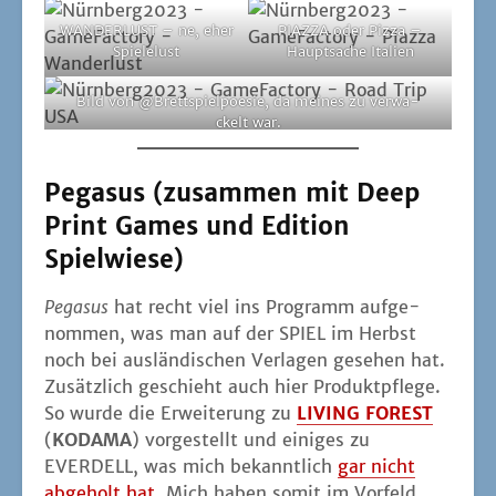
WANDERLUST – ne, eher
PIAZZA oder Piz­za –
Spielelust
Haupt­sa­che Italien
Bild von @Brettspielpoesie, da mei­nes zu ver­wa­
ckelt war.
Pegasus (zusammen mit Deep
Print Games und Edition
Spielwiese)
Pega­sus
hat recht viel ins Pro­gramm auf­ge­
nom­men, was man auf der SPIEL im Herbst
noch bei aus­län­di­schen Ver­la­gen gese­hen hat.
Zusätz­lich geschieht auch hier Pro­dukt­pfle­ge.
So wur­de die Erwei­te­rung zu
LIVING FOREST
(
KODAMA
) vor­ge­stellt und eini­ges zu
EVERDELL, was mich bekannt­lich
gar nicht
abge­holt hat
. Mich haben somit im Vor­feld