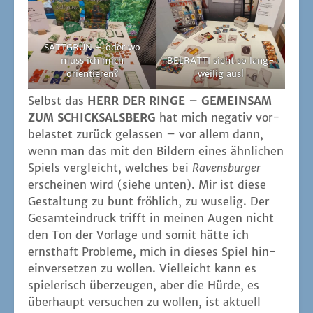
SATTGRÜN – oder wo
muss ich mich
BELRATTI sieht so lang­
orientieren?
wei­lig aus!
Selbst das
HERR DER RINGE – GEMEINSAM
ZUM SCHICKSALSBERG
hat mich nega­tiv vor­
be­las­tet zurück gelas­sen – vor allem dann,
wenn man das mit den Bil­dern eines ähn­li­chen
Spiels ver­gleicht, wel­ches bei
Ravens­bur­ger
erschei­nen wird (sie­he unten). Mir ist die­se
Gestal­tung zu bunt fröh­lich, zu wuse­lig. Der
Gesamt­ein­druck trifft in mei­nen Augen nicht
den Ton der Vor­la­ge und somit hät­te ich
ernst­haft Pro­ble­me, mich in die­ses Spiel hin­
ein­ver­set­zen zu wol­len. Viel­leicht kann es
spie­le­risch über­zeu­gen, aber die Hür­de, es
über­haupt ver­su­chen zu wol­len, ist aktu­ell