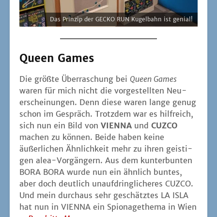
Das Prin­zip der GECKO RUN Kugel­bahn ist genial!
Queen Games
Die größ­te Über­ra­schung bei
Queen Games
waren für mich nicht die vor­ge­stell­ten Neu­
erschei­nun­gen. Denn die­se waren lan­ge genug
schon im Gespräch. Trotz­dem war es hilf­reich,
sich nun ein Bild von
VIENNA
und
CUZCO
machen zu kön­nen. Bei­de haben kei­ne
äußer­li­chen Ähn­lich­keit mehr zu ihren geis­ti­
gen alea-Vor­gän­gern. Aus dem kun­ter­bun­ten
BORA BORA wur­de nun ein ähn­lich bun­tes,
aber doch deut­lich unauf­dring­li­che­res CUZCO.
Und mein durch­aus sehr geschätz­tes LA ISLA
hat nun in VIENNA ein Spio­na­ge­the­ma in Wien