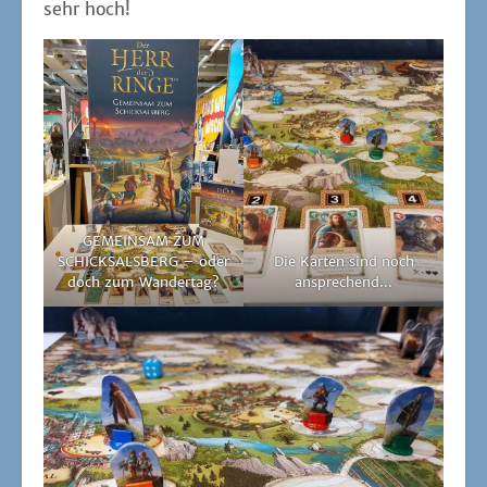
sehr hoch!
GEMEINSAM ZUM
SCHICKSALSBERG – oder
Die Kar­ten sind noch
doch zum Wandertag?
ansprechend...