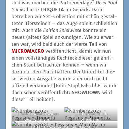
Und was machen die Part­ner­ver­la­ge?
Deep Print
Games
hat­te
TRIQUETA
im Gepäck. Dar­in
betrei­ben wir Set-Coll­ec­tion mit schön gestal­
te­ten Tier­stei­nen – das Auge spielt schließ­lich
mit. Auch die
Edi­ti­on Spiel­wie­se
konn­te ein
neu­es (altes) Spiel ankün­di­gen. Wie zu erwar­
ten war, wird bald auch der vier­te Teil von
MICROMACRO
ver­öf­fent­licht, damit wir nun
einen voll­stän­di­ges Recht­eck die­ser gefähr­li­
chen Stadt betrach­ten kön­nen – wenn wir
dazu nur den Platz hät­ten. Der Unter­ti­tel die­
ser vier­ten Aus­ga­be wur­de aber noch nicht
offi­zi­ell ver­kün­det [Edit: Stop! Falsch! Er wur­de
doch schon ver­öf­fent­licht:
SHOWDOWN
wird
die­ser Teil heißen].
TRIQUETA kann sei­nen
... im Detail-Blick
Reiz vor allem...
offenbaren.
Da fehlt noch was bei MICROMACRO!