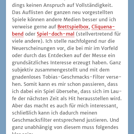
dings kei­nen Anspruch auf Voll­stän­dig­keit.
Das Auf­lis­ten der gan­zen neu vor­ge­stell­ten
Spie­le kön­nen ande­re Medi­en bes­ser und ich
ver­wei­se ger­ne auf
Brett­spiel­box
,
Cli­quen­a­
bend
oder
Spiel-doch-mal
(stell­ver­tre­tend für
vie­le ande­re). Ich stel­le nach­fol­gend nur die
Neu­erschei­nun­gen vor, die bei mir im Vor­feld
oder durch das Ent­de­cken auf der Mes­se ein
grund­sätz­li­ches Inter­es­se erzeugt haben. Ganz
sub­jek­tiv zusam­men­ge­stellt und mit dem
gna­den­lo­ses Tobi­as-Geschmacks-Fil­ter ver­se­
hen. Somit kann es mir schon pas­sie­ren, dass
ich dabei ein Spiel über­se­he, dass sich im Lau­
fe der nächs­ten Zeit als Hit her­aus­stel­len wird.
Aber das macht es auch für mich inter­es­sant,
schließ­lich kann ich dadurch mei­nen
Geschmacks­fil­ter ent­spre­chend jus­tie­ren. Und
ganz unab­hän­gig von die­sem muss fol­gen­des