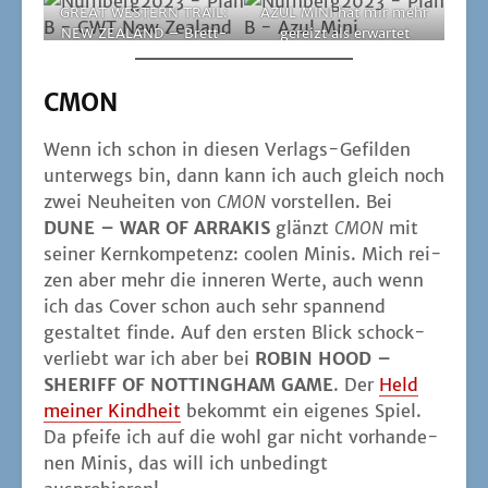
GREAT WESTERN TRAIL:
AZUL MINI hat mir mehr
NEW ZEALAND – Brett­
gereizt als erwartet
spiel­poe­sie fin­det das
bestimmt toll!
CMON
Wenn ich schon in die­sen Ver­lags-Gefil­den
unter­wegs bin, dann kann ich auch gleich noch
zwei Neu­hei­ten von
CMON
vor­stel­len. Bei
DUNE – WAR OF ARRAKIS
glänzt
CMON
mit
sei­ner Kern­kom­pe­tenz: coo­len Minis. Mich rei­
zen aber mehr die inne­ren Wer­te, auch wenn
ich das Cover schon auch sehr span­nend
gestal­tet fin­de. Auf den ers­ten Blick schock­
ver­liebt war ich aber bei
ROBIN HOOD –
SHERIFF OF NOTTINGHAM GAME
. Der
Held
mei­ner Kind­heit
bekommt ein eige­nes Spiel.
Da pfei­fe ich auf die wohl gar nicht vor­han­de­
nen Minis, das will ich unbe­dingt