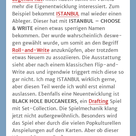
mehr die Eigen­ent­wick­lung inter­es­siert. Zum
Bei­spiel bekommt
ISTANBUL
mal wie­der einen
Able­ger. Die­ser hat mit
ISTANBUL – CHOOSE
& WRITE
einen etwas sper­ri­gen Namen
bekom­men. Der wur­de wahr­schein­lich des­we­
gen gewählt wur­de, um somit an den Begriff
Roll-and-Wri­te
anzu­knüp­fen, aber trotz­dem
etwas Neu­em zu asso­zi­ie­ren. Die Aus­stat­tung
sieht aber nach einem klas­si­schen Flip-and-
Wri­te aus und irgend­wie trig­gert mich die­se so
gar nicht. Ich mag ISTANBUL wirk­lich ger­ne,
aber die­sen Teil wer­de ich wohl erst ein­mal
aus­las­sen. Eben­falls eine Neu­ent­wick­lung ist
BLACK HOLE BUCCANEERS
, ein
Draf­ting
Spiel
mit Set-Coll­ec­tion. Die Spiel­me­cha­nik klang
jetzt nicht außer­ge­wöhn­lich. Beson­ders wird
das Spiel eher durch die vie­len Pop­kul­tu­rel­len
Anspie­lun­gen auf den Kar­ten. Aber ob die­ser