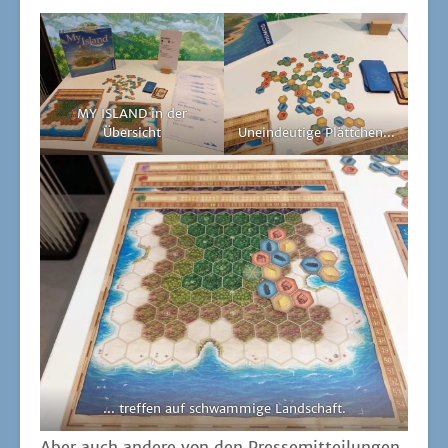
MY ISLAND in der
Übersicht
Unein­deu­ti­ge Plättchen...
... tref­fen auf schwam­mi­ge Landschaft.
Aber auch ande­re von den Pres­se­mit­tei­lun­gen