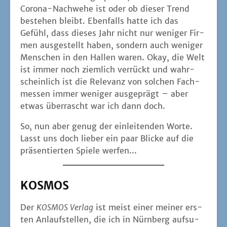
Coro­na-Nach­we­he ist oder ob die­ser Trend
bestehen bleibt. Eben­falls hat­te ich das
Gefühl, dass die­ses Jahr nicht nur weni­ger Fir­
men aus­ge­stellt haben, son­dern auch weni­ger
Men­schen in den Hal­len waren. Okay, die Welt
ist immer noch ziem­lich ver­rückt und wahr­
schein­lich ist die Rele­vanz von sol­chen Fach­
mes­sen immer weni­ger aus­ge­prägt – aber
etwas über­rascht war ich dann doch.
So, nun aber genug der ein­lei­ten­den Wor­te.
Lasst uns doch lie­ber ein paar Bli­cke auf die
prä­sen­tier­ten Spie­le werfen...
KOSMOS
Der
KOSMOS Ver­lag
ist meist einer mei­ner ers­
ten Anlauf­stel­len, die ich in Nürn­berg auf­su­