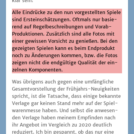
klar sein:
Alle Ein­drü­cke zu den nun vor­ge­stell­ten Spie­le
sind Erst­ein­schät­zun­gen. Oft­mals nur basie­
rend auf Regel­be­schrei­bun­gen und Vor­ab-
Pro­duk­tio­nen. Zusätz­lich sind alle Fotos mit
einer gewis­sen Vor­sicht zu genie­ßen. Bei den
gezeig­ten Spie­len kann es beim End­pro­dukt
noch zu Ände­run­gen kom­men, bzw. die Fotos
zei­gen nicht die end­gül­ti­ge Qua­li­tät der ein­
zel­nen Komponenten.
Was übri­gens auch gegen eine umfäng­li­che
Gesamt­vor­stel­lung der Früh­jahrs-Neu­ig­kei­ten
spricht, ist die Tat­sa­che, dass eini­ge bekann­te
Ver­la­ge gar kei­nen Stand mehr auf der Spiel­
wa­ren­mes­se haben. Und selbst die anwe­sen­
den Ver­la­ge haben mei­nem Emp­fin­den nach
ihr Ange­bot im Ver­gleich zu 2020 deut­lich
redu­ziert. Ich bin gespannt, ob das nur eine