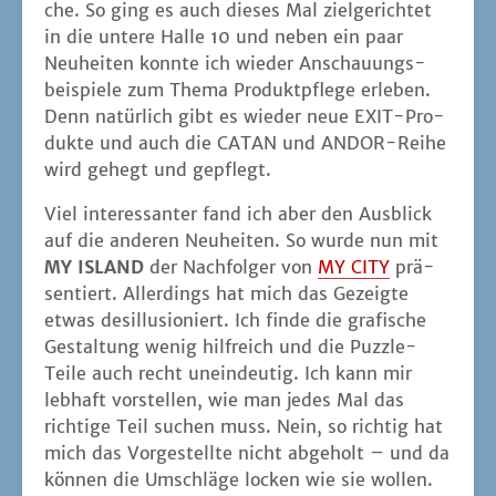
che. So ging es auch die­ses Mal ziel­ge­rich­tet
in die unte­re Hal­le 10 und neben ein paar
Neu­hei­ten konn­te ich wie­der Anschau­ungs­
bei­spie­le zum The­ma Pro­dukt­pfle­ge erle­ben.
Denn natür­lich gibt es wie­der neue EXIT-Pro­
duk­te und auch die CATAN und ANDOR-Rei­he
wird gehegt und gepflegt.
Viel inter­es­san­ter fand ich aber den Aus­blick
auf die ande­ren Neu­hei­ten. So wur­de nun mit
MY ISLAND
der Nach­fol­ger von
MY CITY
prä­
sen­tiert. Aller­dings hat mich das Gezeig­te
etwas des­il­lu­sio­niert. Ich fin­de die gra­fi­sche
Gestal­tung wenig hilf­reich und die Puz­zle-
Tei­le auch recht unein­deu­tig. Ich kann mir
leb­haft vor­stel­len, wie man jedes Mal das
rich­ti­ge Teil suchen muss. Nein, so rich­tig hat
mich das Vor­ge­stell­te nicht abge­holt – und da
kön­nen die Umschlä­ge locken wie sie wollen.