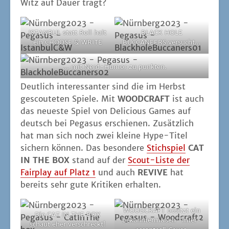
Witz auf Dau­er trägt?
ISTANBUL statt Roll halt
BLACK HOLE
ein CHOOSE & WRITE
BUCCANEERS versucht...
... mit Nerd-Humor zu punkten.
Deut­lich inter­es­san­ter sind die im Herbst
gescou­te­ten Spie­le. Mit
WOODCRAFT
ist auch
das neu­es­te Spiel von Deli­cious Games auf
deutsch bei Pega­sus erschie­nen. Zusätz­lich
hat man sich noch zwei klei­ne Hype-Titel
sichern kön­nen. Das beson­de­re
Stich­spiel
CAT
IN THE BOX
stand auf der
Scout-Lis­te der
Fair­play auf Platz 1
und auch
REVIVE
hat
bereits sehr gute Kri­ti­ken erhalten.
WOODCRAFT besitzt ein
Die CAT IN THE BOX
bekann­ter­ma­ßen "inter­
schaut eher verschreckt!