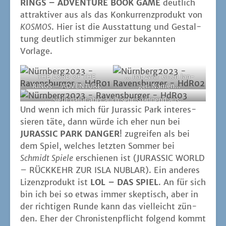
RINGS – ADVENTURE BOOK GAME
deut­lich
attrak­ti­ver aus als das Kon­kur­renz­pro­dukt von
KOSMOS
. Hier ist die Aus­stat­tung und Gestal­
tung deut­lich stim­mi­ger zur bekann­ten
Vorlage.
THE LORD OF THE
... hat zwar einen lan­
RINGS – ADVENTURE
gen Namen...
BOOK GAME...
... sieht dafür aber auch sehr span­nend aus.
Und wenn ich mich für Juras­sic Park inter­es­
sie­ren täte, dann wür­de ich eher nun bei
JURASSIC PARK DANGER
! zugrei­fen als bei
dem Spiel, wel­ches letz­ten Som­mer bei
Schmidt Spie­le
erschie­nen ist (JURASSIC WORLD
– RÜCKKEHR ZUR ISLA NUBLAR). Ein ande­res
Lizenz­pro­dukt ist
LOL – DAS SPIEL
. An für sich
bin ich bei so etwas immer skep­tisch, aber in
der rich­ti­gen Run­de kann das viel­leicht zün­
den. Eher der Chro­nis­ten­pflicht fol­gend kommt