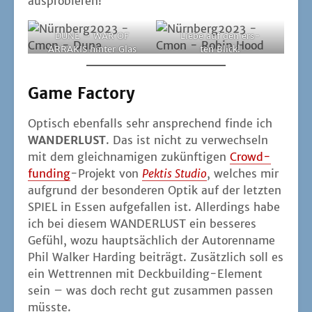
ausprobieren!
DUNE – WAR OF
Lie­be auf den ers­
ARRAKIS hin­ter Glas
ten Blick!
Game Factory
Optisch eben­falls sehr anspre­chend fin­de ich
WANDERLUST
. Das ist nicht zu ver­wech­seln
mit dem gleich­na­mi­gen zukünf­ti­gen
Crowd­
fun­ding
-Pro­jekt von
Pek­tis Stu­dio
, wel­ches mir
auf­grund der beson­de­ren Optik auf der letz­ten
SPIEL in Essen auf­ge­fal­len ist. Aller­dings habe
ich bei die­sem WANDERLUST ein bes­se­res
Gefühl, wozu haupt­säch­lich der Autoren­na­me
Phil Wal­ker Har­ding bei­trägt. Zusätz­lich soll es
ein Wett­ren­nen mit Deck­buil­ding-Ele­ment
sein – was doch recht gut zusam­men pas­sen
müsste.