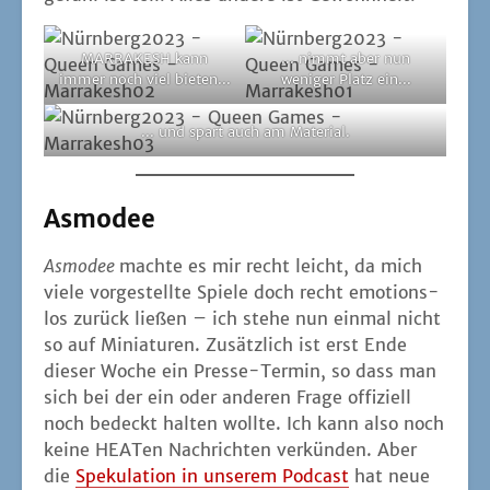
MARRAKESH kann
... nimmt aber nun
immer noch viel bieten...
weni­ger Platz ein...
... und spart auch am Material.
Asmodee
Asmo­dee
mach­te es mir recht leicht, da mich
vie­le vor­ge­stell­te Spie­le doch recht emo­ti­ons­
los zurück lie­ßen – ich ste­he nun ein­mal nicht
so auf Minia­tu­ren. Zusätz­lich ist erst Ende
die­ser Woche ein Pres­se-Ter­min, so dass man
sich bei der ein oder ande­ren Fra­ge offi­zi­ell
noch bedeckt hal­ten woll­te. Ich kann also noch
kei­ne HEA­Ten Nach­rich­ten ver­kün­den. Aber
die
Spe­ku­la­ti­on in unse­rem Pod­cast
hat neue