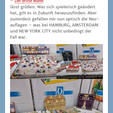
–
Der drit­te Mann
lässt grü­ßen. Was sich spie­le­risch geän­dert
hat, gilt es in Zukunft her­aus­zu­fin­den. Aber
zumin­dest gefal­len mir nun optisch die Neu­
auf­la­gen – was bei HAMBURG, AMSTERDAM
und NEW YORK CITY nicht unbe­dingt der
Fall war.
In VIENNA wer­den nun
kei­ne Krö­ten gesucht...
... son­dern Spione.