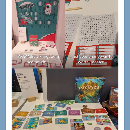
WÖMMELN klingt zum
... ist aber eher etwas für
beömmeln...
Wortakrobaten.