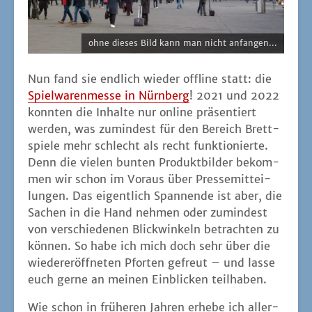
ohne die­ses Bild kann man nicht anfangen...
Nun fand sie end­lich wie­der off­line statt: die
Spiel­wa­ren­mes­se in Nürn­berg
! 2021 und 2022
konn­ten die Inhal­te nur online prä­sen­tiert
wer­den, was zumin­dest für den Bereich Brett­
spie­le mehr schlecht als recht funk­tio­nier­te.
Denn die vie­len bun­ten Pro­dukt­bil­der bekom­
men wir schon im Vor­aus über Pres­se­mit­tei­
lun­gen. Das eigent­lich Span­nen­de ist aber, die
Sachen in die Hand neh­men oder zumin­dest
von ver­schie­de­nen Blick­win­keln betrach­ten zu
kön­nen. So habe ich mich doch sehr über die
wie­der­eröff­ne­ten Pfor­ten gefreut – und las­se
euch ger­ne an mei­nen Ein­bli­cken teilhaben.
Wie schon in frü­he­ren Jah­ren erhe­be ich aller­