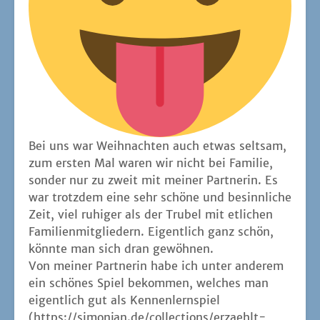
Bei uns war Weih­nach­ten auch etwas selt­sam,
zum ers­ten Mal waren wir nicht bei Fami­lie,
son­der nur zu zweit mit mei­ner Part­ne­rin. Es
war trotz­dem eine sehr schö­ne und besinn­li­che
Zeit, viel ruhi­ger als der Tru­bel mit etli­chen
Fami­li­en­mit­glie­dern. Eigent­lich ganz schön,
könn­te man sich dran gewöhnen.
Von mei­ner Part­ne­rin habe ich unter ande­rem
ein schö­nes Spiel bekom­men, wel­ches man
eigent­lich gut als Ken­nen­lern­spiel
(
https://simonjan.de/collections/erzaehlt-