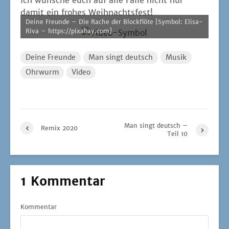
Ich wün­sche euch auf alle Fäl­le nicht nur
damit ein fro­hes Weihnachtsfest!
Dei­ne Freun­de – Die Rache der Block­flö­te [Sym­bol: Eli­sa­
Ri­va – https://pixabay.com]
Deine Freunde
Man singt deutsch
Musik
Ohrwurm
Video
Man singt deutsch –
Remix 2020
Teil 10
1 Kommentar
Kommentar