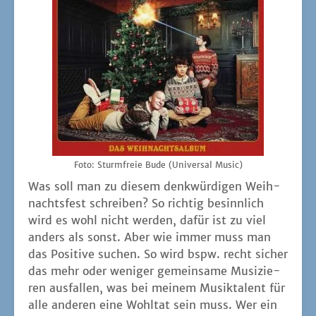
Foto: Sturm­freie Bude (Uni­ver­sal Music)
Was soll man zu die­sem denk­wür­di­gen Weih­
nachts­fest schrei­ben? So rich­tig besinn­lich
wird es wohl nicht wer­den, dafür ist zu viel
anders als sonst. Aber wie immer muss man
das Posi­ti­ve suchen. So wird bspw. recht sicher
das mehr oder weni­ger gemein­sa­me Musi­zie­
ren aus­fal­len, was bei mei­nem Musik­ta­lent für
alle ande­ren eine Wohl­tat sein muss. Wer ein