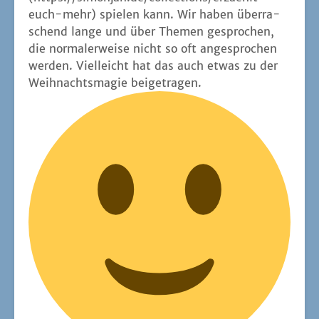
euch-mehr
) spie­len kann. Wir haben über­ra­
schend lan­ge und über The­men gespro­chen,
die nor­ma­ler­wei­se nicht so oft ange­spro­chen
wer­den. Viel­leicht hat das auch etwas zu der
Weih­nachts­ma­gie beigetragen.