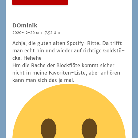
DOminik
2020-12-26 um 17:52 Uhr
Ach­ja, die guten alten Spo­ti­fy-Rit­te. Da trifft
man echt hin und wie­der auf rich­ti­ge Gold­stü­
cke. Hehehe
Hm die Rache der Block­flö­te kommt sicher
nicht in mei­ne Favo­ri­ten-Lis­te, aber anhö­ren
kann man sich das ja mal.