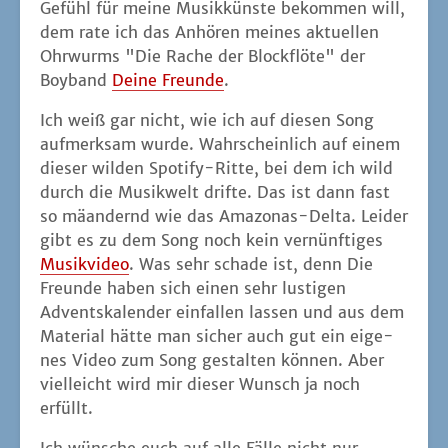
Gefühl für mei­ne Musik­küns­te bekom­men will,
dem rate ich das Anhö­ren mei­nes aktu­el­len
Ohr­wurms "Die Rache der Block­flö­te" der
Boy­band
Dei­ne Freun­de
.
Ich weiß gar nicht, wie ich auf die­sen Song
auf­merk­sam wur­de. Wahr­schein­lich auf einem
die­ser wil­den Spo­ti­fy-Rit­te, bei dem ich wild
durch die Musik­welt drif­te. Das ist dann fast
so mäan­dernd wie das Ama­zo­nas-Del­ta. Lei­der
gibt es zu dem Song noch kein ver­nünf­ti­ges
Musik­vi­deo
. Was sehr scha­de ist, denn Die
Freun­de haben sich einen sehr lus­ti­gen
Advents­ka­len­der ein­fal­len las­sen und aus dem
Mate­ri­al hät­te man sicher auch gut ein eige­
nes Video zum Song gestal­ten kön­nen. Aber
viel­leicht wird mir die­ser Wunsch ja noch
erfüllt.