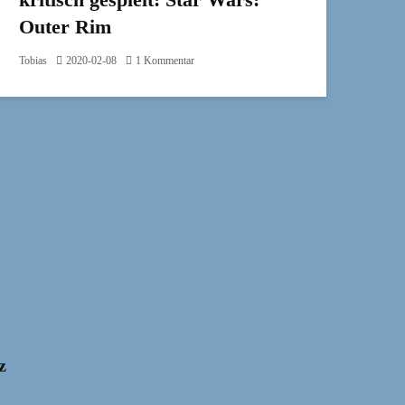
Outer Rim
Tobias
2020-02-08
1 Kommentar
z