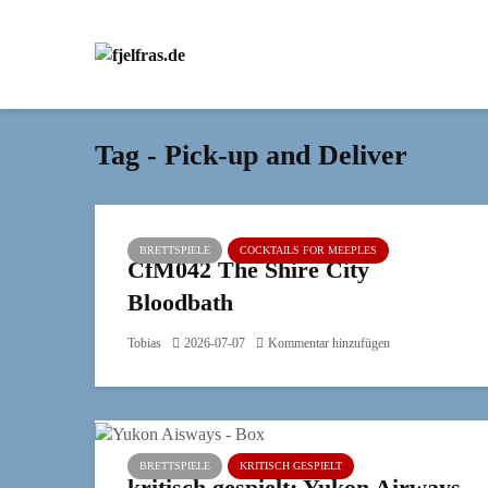
Tag - Pick-up and Deliver
BRETTSPIELE
COCKTAILS FOR MEEPLES
CfM042 The Shire City
Bloodbath
Tobias
2026-07-07
Kommentar hinzufügen
BRETTSPIELE
KRITISCH GESPIELT
kritisch gespielt: Yukon Airways