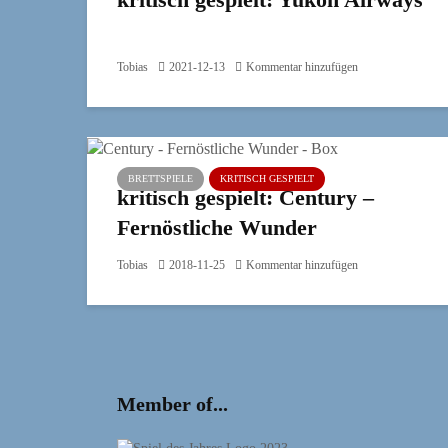
Tobias
2021-12-13
Kommentar hinzufügen
BRETTSPIELE
KRITISCH GESPIELT
kritisch gespielt: Century –
Fernöstliche Wunder
Tobias
2018-11-25
Kommentar hinzufügen
Member of...