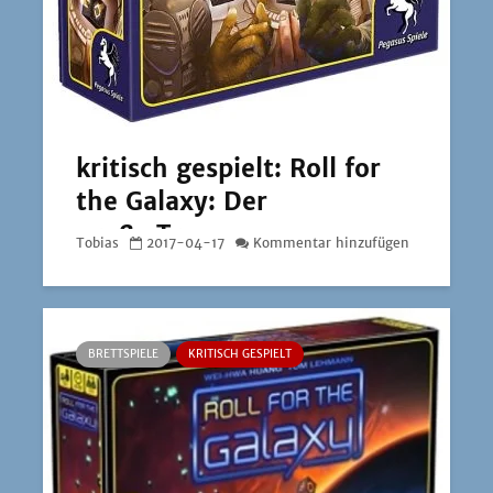
kritisch gespielt: Roll for
the Galaxy: Der
große Traum
Tobias
2017-04-17
Kommentar hinzufügen
BRETTSPIELE
KRITISCH GESPIELT