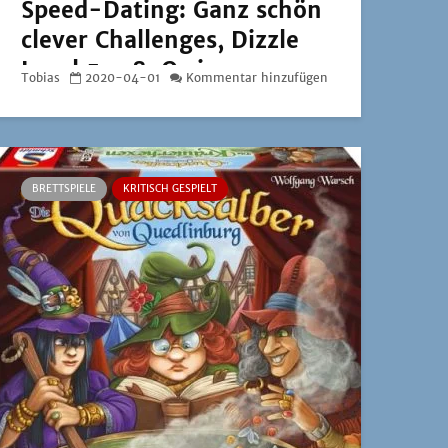
Speed-Dating: Ganz schön
clever Challenges, Dizzle
Level 5 – 8, Qwixx on
Tobias
2020-04-01
Kommentar hinzufügen
Board und Letter Jam
BRETTSPIELE
KRITISCH GESPIELT