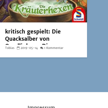
kritisch gespielt: Die
Quacksalber von
Quedlinburg: Die
Tobias
2019-05-14
1 Kommentar
Kräuterhexen
Impressum