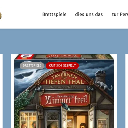
Brettspiele
dies uns das
zur Per
BRETTSPIELE
KRITISCH GESPIELT