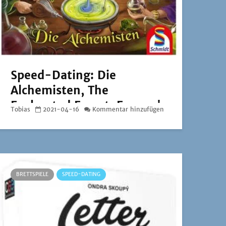
Speed-Dating: Die
Alchemisten, The
Enchanted Forest, Farmer's
Tobias
2021-04-16
Kommentar hinzufügen
Market und Sherlock
Far West
BRETTSPIELE
SPEED-DATING