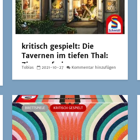
kritisch gespielt: Die
Tavernen im tiefen Thal:
Zimmer frei
Tobias
2021-10-27
Kommentar hinzufügen
BRETTSPIELE
KRITISCH GESPIELT