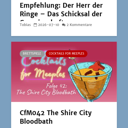
Empfehlung: Der Herr der
Ringe – Das Schicksal der
Gemeinschaft
Tobias
2026-07-10
2 Kommentare
BRETTSPIELE
COCKTAILS FOR MEEPLES
CfM042 The Shire City
Bloodbath