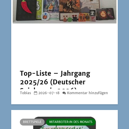
Top-Liste – Jahrgang
2025/26 (Deutscher
Spielepreis 2026)
Tobias
2026-07-18
Kommentar hinzufügen
BRETTSPIELE
MITARBEITER:IN DES MONATS