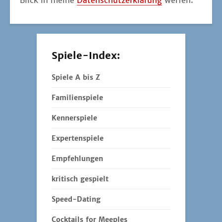
Spiele-Index:
Spiele A bis Z
Familienspiele
Kennerspiele
Expertenspiele
Empfehlungen
kritisch gespielt
Speed-Dating
Cocktails for Meeples