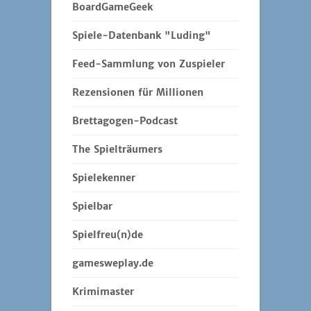
BoardGameGeek
Spiele-Datenbank "Luding"
Feed-Sammlung von Zuspieler
Rezensionen für Millionen
Brettagogen-Podcast
The Spielträumers
Spielekenner
Spielbar
Spielfreu(n)de
gamesweplay.de
Krimimaster