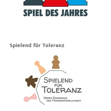
Spielend für Toleranz