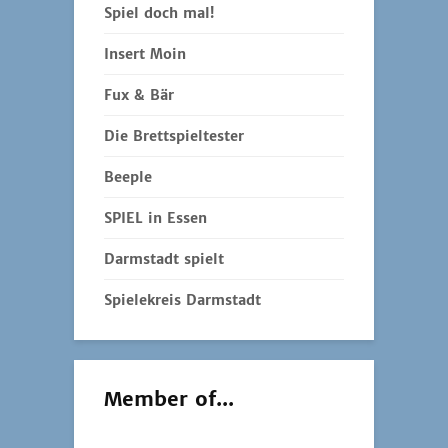
Spiel doch mal!
Insert Moin
Fux & Bär
Die Brettspieltester
Beeple
SPIEL in Essen
Darmstadt spielt
Spielekreis Darmstadt
Member of...