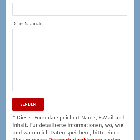
Bit­te las­se die­ses Feld leer.
Bit­te las­se die­ses Feld leer.
Dei­ne Nachricht
* Die­ses For­mu­lar spei­chert Name, E‑Mail und
Inhalt. Für detail­lier­te Infor­ma­tio­nen, wo, wie
und war­um ich Daten spei­che­re, bit­te einen
Blick in mei­ne
Daten­schutz­er­klä­rung
werfen.