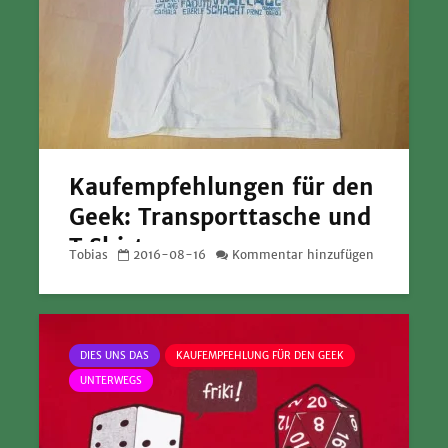
Kaufempfehlungen für den
Geek: Transporttasche und
T‑Shirt
Tobias
2016-08-16
Kommentar hinzufügen
DIES UNS DAS
KAUFEMPFEHLUNG FÜR DEN GEEK
UNTERWEGS