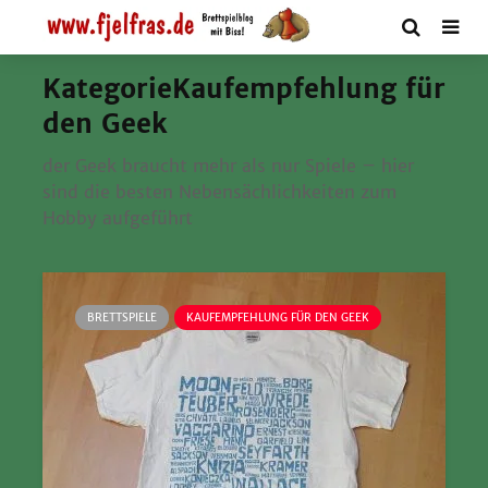
KategorieKaufempfehlung für
den Geek
der Geek braucht mehr als nur Spie­le – hier
sind die bes­ten Neben­säch­lich­kei­ten zum
Hob­by aufgeführt
BRETTSPIELE
KAUFEMPFEHLUNG FÜR DEN GEEK