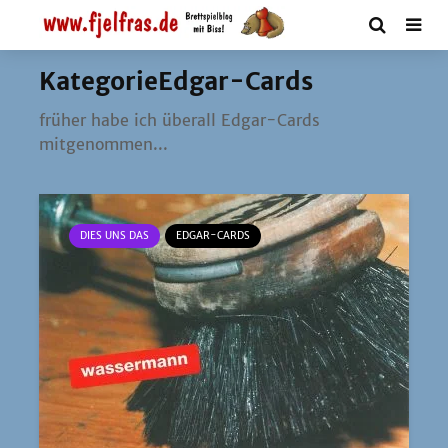
KategorieEdgar-Cards
frü­her habe ich über­all Edgar-Cards
mitgenommen...
DIES UNS DAS
EDGAR-CARDS