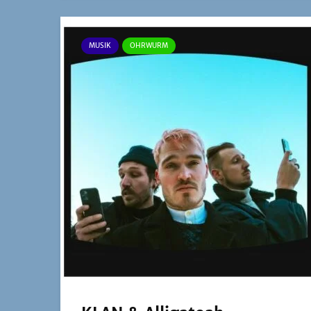
MUSIK
OHRWURM