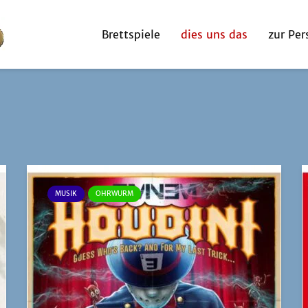
Brettspiele
dies uns das
zur Per
MUSIK
OHRWURM