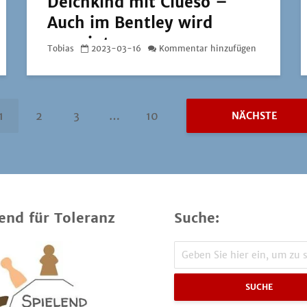
Deichkind mit Clueso –
Auch im Bentley wird
geweint
Tobias
2023-03-16
Kommentar hinzufügen
1
2
3
…
10
NÄCHSTE
end für Toleranz
Suche:
SUCHE