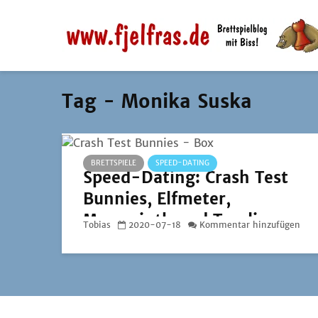
Tag - Monika Suska
BRETTSPIELE
SPEED-DATING
Speed-Dating: Crash Test
Bunnies, Elfmeter,
Memorinth und Treelings
Tobias
2020-07-18
Kommentar hinzufügen