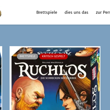
Brettspiele
dies uns das
zur Per
BRETTSPIELE
KRITISCH GESPIELT