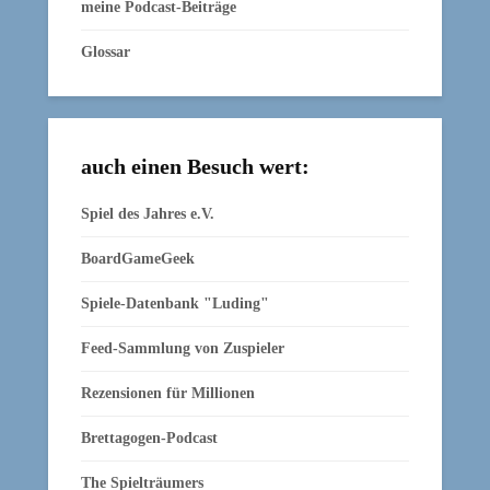
meine Podcast-Beiträge
Glossar
auch einen Besuch wert:
Spiel des Jahres e.V.
BoardGameGeek
Spiele-Datenbank "Luding"
Feed-Sammlung von Zuspieler
Rezensionen für Millionen
Brettagogen-Podcast
The Spielträumers