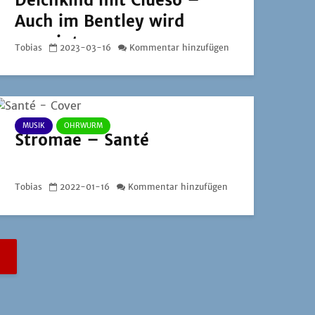
Deichkind mit Clueso –
Auch im Bentley wird
geweint
Tobias
2023-03-16
Kommentar hinzufügen
MUSIK
OHRWURM
Stromae – Santé
Tobias
2022-01-16
Kommentar hinzufügen