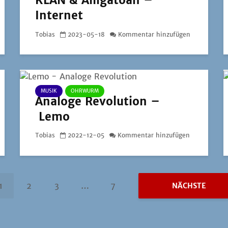
KLAN & Alligatoah –
Internet
Tobias
2023-05-18
Kommentar hinzufügen
MUSIK
OHRWURM
Analoge Revolution –
Lemo
Tobias
2022-12-05
Kommentar hinzufügen
1
2
3
…
7
NÄCHSTE