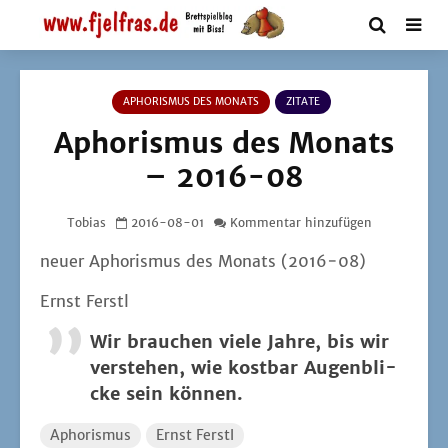
APHORISMUS DES MONATS
ZITATE
Aphorismus des Monats
– 2016-08
Tobias
2016-08-01
Kommentar hinzufügen
neu­er Apho­ris­mus des Monats (2016−08)
Ernst Ferstl
Wir brau­chen vie­le Jah­re, bis wir
ver­ste­hen, wie kost­bar Augen­bli­
cke sein können.
Aphorismus
Ernst Ferstl