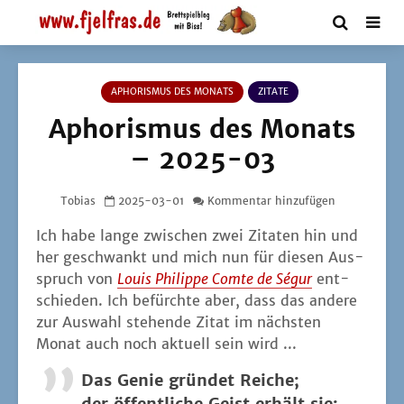
APHORISMUS DES MONATS
ZITATE
Aphorismus des Monats
– 2025-03
Tobias
2025-03-01
Kommentar hinzufügen
Ich habe lan­ge zwi­schen zwei Zita­ten hin und
her geschwankt und mich nun für die­sen Aus­
spruch von
Lou­is Phil­ip­pe Comte de Ségur
ent­
schie­den. Ich befürch­te aber, dass das ande­re
zur Aus­wahl ste­hen­de Zitat im nächs­ten
Monat auch noch aktu­ell sein wird ...
Das Genie grün­det Rei­che;
der öffent­li­che Geist erhält sie;