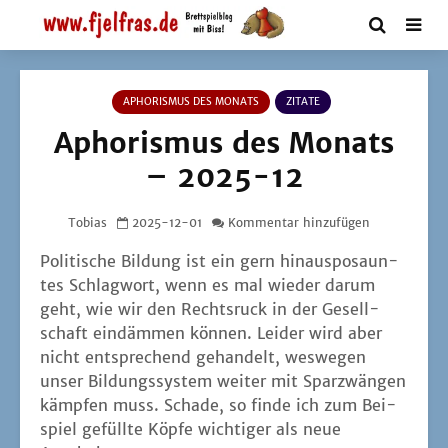
APHORISMUS DES MONATS
ZITATE
Aphorismus des Monats
– 2025-12
Tobias
2025-12-01
Kommentar hinzufügen
Poli­ti­sche Bil­dung ist ein gern hin­aus­po­saun­
tes Schlag­wort, wenn es mal wie­der dar­um
geht, wie wir den Rechts­ruck in der Gesell­
schaft ein­däm­men kön­nen. Lei­der wird aber
nicht ent­spre­chend gehan­delt, wes­we­gen
unser Bil­dungs­sys­tem wei­ter mit Spar­zwän­gen
kämp­fen muss. Scha­de, so fin­de ich zum Bei­
spiel gefüll­te Köp­fe wich­ti­ger als neue