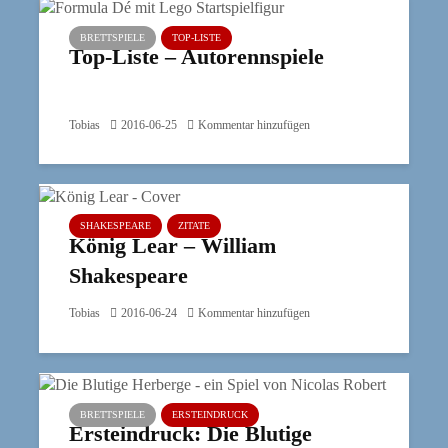
BRETTSPIELE
TOP-LISTE
Top-Liste – Autorennspiele
Tobias
2016-06-25
Kommentar hinzufügen
SHAKESPEARE
ZITATE
König Lear – William
Shakespeare
Tobias
2016-06-24
Kommentar hinzufügen
BRETTSPIELE
ERSTEINDRUCK
Ersteindruck: Die Blutige