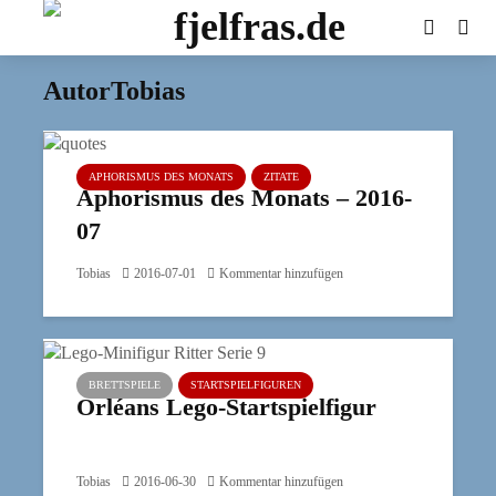
AutorTobias
APHORISMUS DES MONATS
ZITATE
Aphorismus des Monats – 2016-
07
Tobias
2016-07-01
Kommentar hinzufügen
BRETTSPIELE
STARTSPIELFIGUREN
Orléans Lego-Startspielfigur
Tobias
2016-06-30
Kommentar hinzufügen