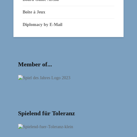
Boîte à Jeux
Diplomacy by E‑Mail
Member of...
Spielend für Toleranz