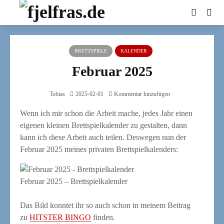
BRETTSPIELE
KALENDER
Februar 2025
Tobias
2025-02-01
Kommentar hinzufügen
Wenn ich mir schon die Arbeit mache, jedes Jahr einen
eige­nen klei­nen Brett­spiel­ka­len­der zu gestal­ten, dann
kann ich die­se Arbeit auch tei­len. Des­we­gen nun der
Febru­ar 2025 mei­nes pri­va­ten Brettspielkalenders:
Febru­ar 2025 – Brettspielkalender
Das Bild konn­tet ihr so auch schon in mei­nem Bei­trag
zu
HITSTER BINGO
finden.