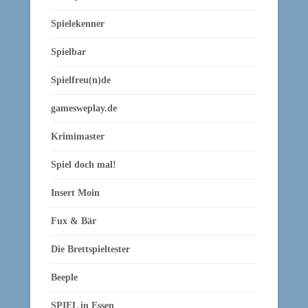
Spielekenner
Spielbar
Spielfreu(n)de
gamesweplay.de
Krimimaster
Spiel doch mal!
Insert Moin
Fux & Bär
Die Brettspieltester
Beeple
SPIEL in Essen