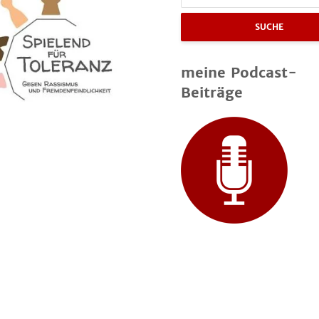
SUCHE
meine Podcast-
Beiträge