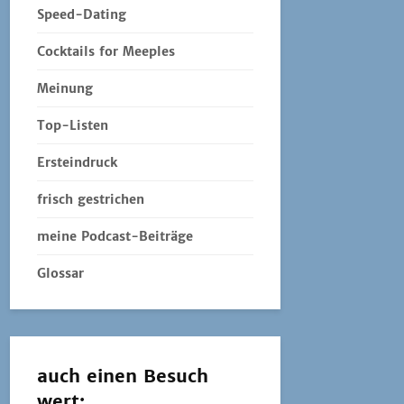
Speed-Dating
Cocktails for Meeples
Meinung
Top-Listen
Ersteindruck
frisch gestrichen
meine Podcast-Beiträge
Glossar
auch einen Besuch
wert: