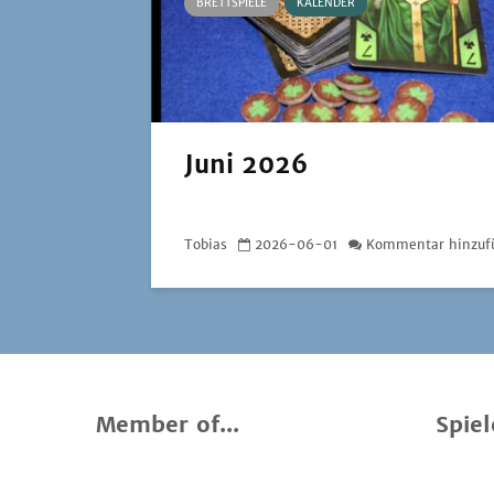
BRETTSPIELE
KALENDER
Juni 2026
Tobias
2026-06-01
Kommentar hinzuf
Member of...
Spiel