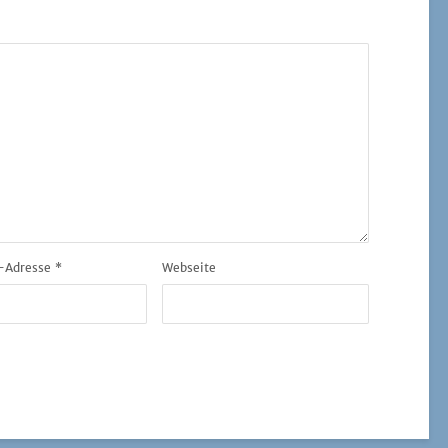
-Adresse
*
Webseite