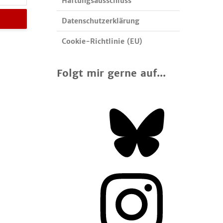
Haftungsausschluss
Datenschutzerklärung
Cookie-Richtlinie (EU)
Folgt mir gerne auf...