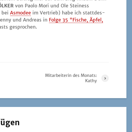
ÖLKER
von Pao­lo Mori und Ole Stein­ess
 bei
Asmo­dee
im Ver­trieb) habe ich statt­des­
Jen­ny und Andre­as in
Fol­ge 35 "Fische, Äpfel,
asts gesprochen.
Mitarbeiterin des Monats:
Kathy
fügen