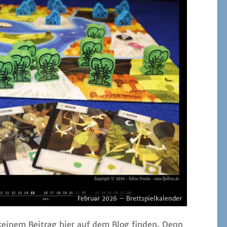
Febru­ar 2026 – Brettspielkalender
kei­nem Bei­trag hier auf dem Blog fin­den. Denn