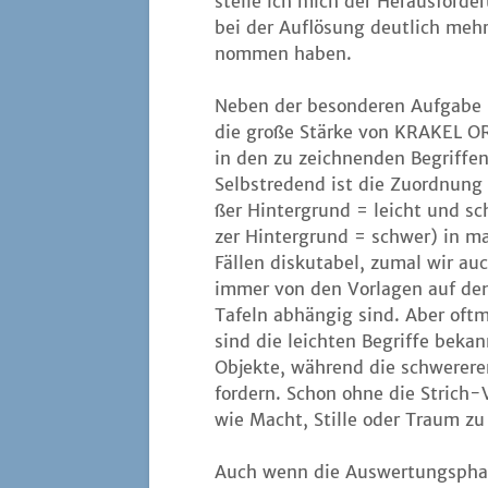
stel­le ich mich der Her­aus­for­de
bei der Auf­lö­sung deut­lich meh
nom­men haben.
Neben der beson­de­ren Auf­ga­be 
die gro­ße Stär­ke von KRAKEL 
in den zu zeich­nen­den Begrif­fen
Selbst­re­dend ist die Zuord­nung
ßer Hin­ter­grund = leicht und s
zer Hin­ter­grund = schwer) in m
Fäl­len dis­ku­ta­bel, zumal wir au
immer von den Vor­la­gen auf de
Tafeln abhän­gig sind. Aber oft­
sind die leich­ten Begrif­fe bekan
Objek­te, wäh­rend die schwe­re­
for­dern. Schon ohne die Strich-Vo
wie Macht, Stil­le oder Traum zu
Auch wenn die Aus­wer­tungs­pha­se