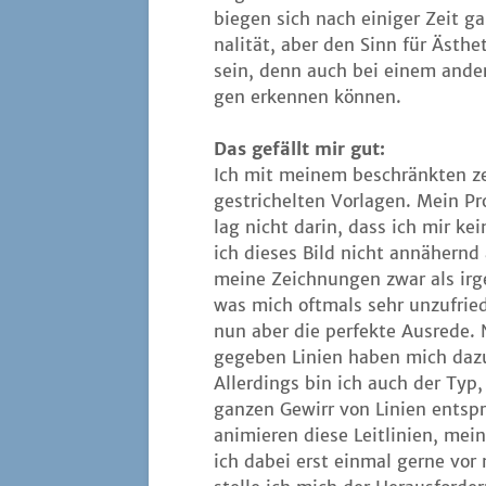
bie­gen sich nach eini­ger Zeit g
na­li­tät, aber den Sinn für Ästhe
sein, denn auch bei einem ande­
gen erken­nen können.
Das gefällt mir gut:
Ich mit mei­nem beschränk­ten zeic
gestri­chel­ten Vor­la­gen. Mein Pr
lag nicht dar­in, dass ich mir kei
ich die­ses Bild nicht annä­hernd
mei­ne Zeich­nun­gen zwar als irg
was mich oft­mals sehr unzu­fri
nun aber die per­fek­te Aus­re­de.
ge­ge­ben Lini­en haben mich dazu
Aller­dings bin ich auch der Typ, 
gan­zen Gewirr von Lini­en ent­sp
ani­mie­ren die­se Leit­li­ni­en, mei­
ich dabei erst ein­mal ger­ne vor