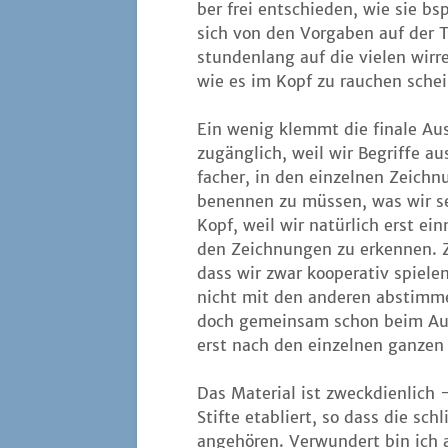
ber frei ent­schie­den, wie sie 
sich von den Vor­ga­ben auf der T
stun­den­lang auf die vie­len wir
wie es im Kopf zu rau­chen schei
Ein wenig klemmt die fina­le Aus­w
zugäng­lich, weil wir Begrif­fe au
fa­cher, in den ein­zel­nen Zeich
benen­nen zu müs­sen, was wir se
Kopf, weil wir natür­lich erst ein­
den Zeich­nun­gen zu erken­nen. Z
dass wir zwar koope­ra­tiv spie­le
nicht mit den ande­ren abstim­me
doch gemein­sam schon beim Aus­s
erst nach den ein­zel­nen gan­ze
Das Mate­ri­al ist zweck­dien­lich
Stif­te eta­bliert, so dass die sch
ange­hö­ren. Ver­wun­dert bin ich