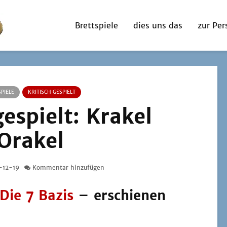
Brettspiele
dies uns das
zur Per
PIELE
KRITISCH GESPIELT
gespielt: Krakel
Orakel
-12-19
Kommentar hinzufügen
Die 7 Bazis
– erschienen