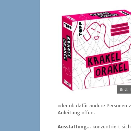
Bild: 
oder ob dafür ande­re Per­so­nen
Anlei­tung offen.
Aus­stat­tung…
kon­zen­triert sic