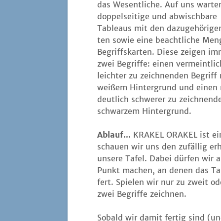
das Wesent­li­che. Auf uns war­te
dop­pel­sei­ti­ge und abwisch­ba­re
Tableaus mit den dazu­ge­hö­ri­ge
ten sowie eine beacht­li­che Men
Begriffs­kar­ten. Die­se zei­gen i
zwei Begrif­fe: einen ver­meint­lic
leich­ter zu zeich­nen­den Begriff
wei­ßem Hin­ter­grund und einen
deut­lich schwe­rer zu zeich­nen­
schwar­zem Hintergrund.
Ablauf…
KRAKEL ORAKEL ist ein k
schau­en wir uns den zufäl­lig erh
unse­re Tafel. Dabei dür­fen wir a
Punkt machen, an denen das Tablea
fert. Spie­len wir nur zu zweit o
zwei Begrif­fe zeichnen.
Sobald wir damit fer­tig sind (un