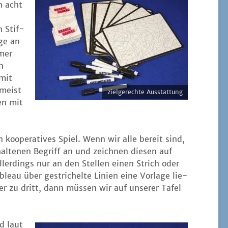
n acht
n Stif­
­ge an
mmer
h
 mit
 meist
ziel­ge­rech­te Ausstattung
den mit
oope­ra­ti­ves Spiel. Wenn wir alle bereit sind,
al­te­nen Begriff an und zeich­nen die­sen auf
ller­dings nur an den Stel­len einen Strich oder
u über gestri­chel­te Lini­en eine Vor­la­ge lie­
der zu dritt, dann müs­sen wir auf unse­rer Tafel
d laut