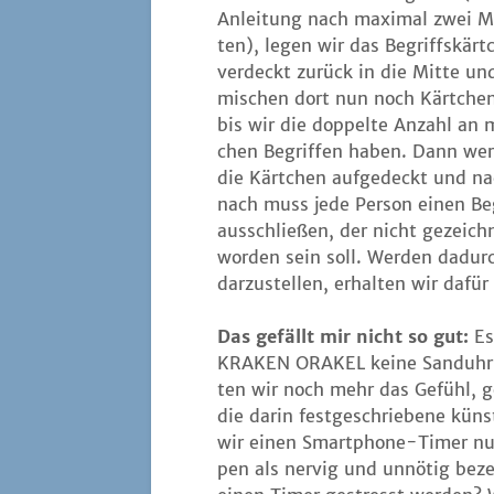
Anlei­tung nach maxi­mal zwei 
ten), legen wir das Begriffs­kärt
ver­deckt zurück in die Mit­te un
mischen dort nun noch Kärt­che
bis wir die dop­pel­te Anzahl an 
chen Begrif­fen haben. Dann wer
die Kärt­chen auf­ge­deckt und n
nach muss jede Per­son einen Be
aus­schlie­ßen, der nicht gezeich­
wor­den sein soll. Wer­den dadurch
dar­zu­stel­len, erhal­ten wir daf
Das gefällt mir nicht so gut:
Es
KRAKEN ORAKEL kei­ne Sand­uhr od
ten wir noch mehr das Gefühl, ge
die dar­in fest­ge­schrie­be­ne kün
wir einen Smart­phone-Timer nut­
pen als ner­vig und unnö­tig beze