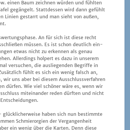
bspw. einen Baum zeich­nen wür­den und fühl­ten
afel gegän­gelt. Statt­des­sen wird dann gefühlt
­ren Lini­en gestarrt und man sieht von außen,
nt.
er­tungs­pha­se. An für sich ist die­se recht
s­schlie­ßen müs­sen. Es ist schon deut­lich ein­
­nun­gen etwas nicht zu erken­nen als genau
hen. Aller­dings hol­pert es dazu in unse­rem
mal ver­su­chen, die aus­lie­gen­den Begrif­fe in
usätz­lich fühlt es sich ein wenig falsch an,
n, wir uns aber bei die­sem Aus­schluss­ver­fah­ren
n dür­fen. Wie viel schö­ner wäre es, wenn wir
chluss mit­ein­an­der reden dürf­ten und nicht
n Entscheidungen.
 – glück­li­cher­wei­se haben sich nun bestimm­te
lim­men Schmier­or­gi­en der Ver­gan­gen­heit
 aber ein wenig über die Kar­ten. Denn die­se