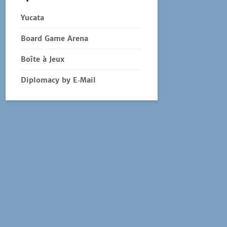
Yucata
Board Game Arena
Boîte à Jeux
Diplomacy by E‑Mail