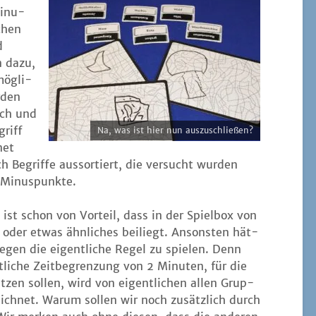
Minu­
­chen
d
n dazu,
mög­li­
­den
ach und
griff
Na, was ist hier nun auszuschließen?
net
 Begrif­fe aus­sor­tiert, die ver­sucht wur­den
ür Minuspunkte.
 ist schon von Vor­teil, dass in der Spiel­box von
er etwas ähn­li­ches bei­liegt. Ansons­ten hät­
gen die eigent­li­che Regel zu spie­len. Denn
st­li­che Zeit­be­gren­zung von 2 Minu­ten, für die
zen sol­len, wird von eigent­li­chen allen Grup­
ich­net. War­um sol­len wir noch zusätz­lich durch