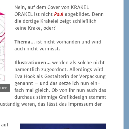
Nein, auf dem Cover von KRAKEL
ORAKEL ist nicht
Paul
abge­bil­det. Denn
die dor­ti­ge Kra­ke­lei zeigt schließ­lich
kei­ne Kra­ke, oder?
The­ma...
ist nicht vor­han­den und wird
auch nicht vermisst.
Illus­tra­tio­nen...
wer­den als sol­che nicht
nament­lich zuge­ord­net. Aller­dings wird
Eva Hook als Gestal­te­rin der Ver­pa­ckung
genannt – und das set­ze ich nun ein­
TOPP
fach mal gleich. Ob von ihr nun auch das
durch­aus stim­mi­ge Gra­fik­de­sign stammt
 zustän­dig waren, das lässt das Impres­sum der
h auf