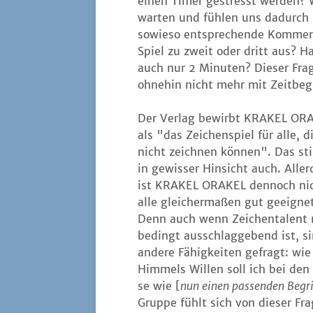
einen Timer gestresst wer­den? W
war­ten und füh­len uns dadurch 
sowie­so ent­spre­chen­de Kom­men
Spiel zu zweit oder dritt aus? H
auch nur 2 Minu­ten? Die­ser Fra­g
ohne­hin nicht mehr mit Zeit­be­g
Der Ver­lag bewirbt KRAKEL OR
als "das Zei­chen­spiel für alle, d
nicht zeich­nen kön­nen". Das s
in gewis­ser Hin­sicht auch. Aller
ist KRAKEL ORAKEL den­noch nic
alle glei­cher­ma­ßen gut geeig­ne
Denn auch wenn Zei­chen­ta­lent 
bedingt aus­schlag­ge­bend ist, s
ande­re Fähig­kei­ten gefragt: wi
Him­mels Wil­len soll ich bei den
se wie [
nun einen pas­sen­den Begrif
Grup­pe fühlt sich von die­ser Fra­g