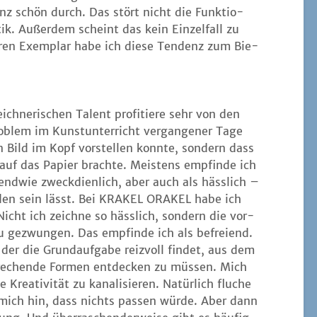
anz schön durch. Das stört nicht die Funk­tio­
­tik. Außer­dem scheint das kein Ein­zel­fall zu
ren Exem­plar habe ich die­se Ten­denz zum Bie­
h­ne­ri­schen Talent pro­fi­tie­re sehr von den
o­blem im Kunst­un­ter­richt ver­gan­ge­ner Tage
n Bild im Kopf vor­stel­len konn­te, son­dern dass
 auf das Papier brach­te. Meis­tens emp­fin­de ich
end­wie zweck­dien­lich, aber auch als häss­lich –
e­den sein lässt. Bei KRAKEL ORAKEL habe ich
 Nicht ich zeich­ne so häss­lich, son­dern die vor­
 gezwun­gen. Das emp­fin­de ich als befrei­end.
der die Grund­auf­ga­be reiz­voll fin­det, aus dem
re­chen­de For­men ent­de­cken zu müs­sen. Mich
ne Krea­ti­vi­tät zu kana­li­sie­ren. Natür­lich flu­che
 mich hin, dass nichts pas­sen wür­de. Aber dann