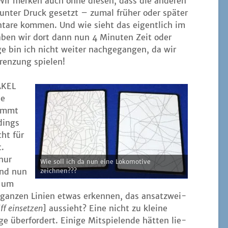
ir mer­ken auch ohne die­sen, dass die ande­ren
unter Druck gesetzt – zumal frü­her oder spä­ter
­ta­re kom­men. Und wie sieht das eigent­lich im
aben wir dort dann nun 4 Minu­ten Zeit oder
e bin ich nicht wei­ter nach­ge­gan­gen, da wir
ren­zung spielen!
AKEL
ie
timmt
­dings
ht für
t.
nur
Wie soll ich da nun eine Loko­mo­ti­ve
ind nun
zeichnen???
e um
 gan­zen Lini­en etwas erken­nen, das ansatz­wei­
f ein­set­zen
] aus­sieht? Eine nicht zu klei­ne
e über­for­dert. Eini­ge Mit­spie­len­de hät­ten lie­