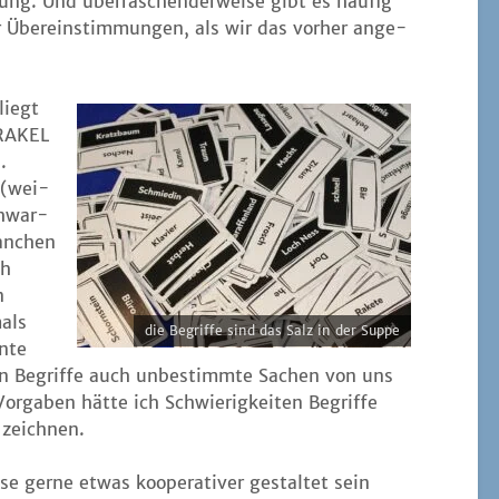
­rung. Und über­ra­schen­der­wei­se gibt es häu­fig
r Über­ein­stim­mun­gen, als wir das vor­her ange­
liegt
ORAKEL
.
 (wei­
chwar­
an­chen
ch
n
mals
die Begrif­fe sind das Salz in der Suppe
n­te
ren Begrif­fe auch unbe­stimm­te Sachen von uns
r­ga­ben hät­te ich Schwie­rig­kei­ten Begrif­fe
 zeichnen.
 ger­ne etwas koope­ra­ti­ver gestal­tet sein