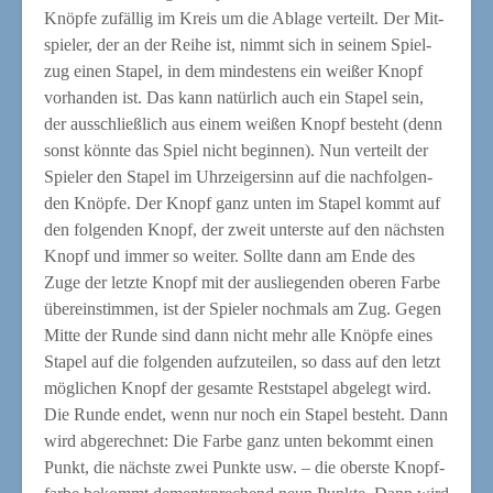
Knöp­fe zufäl­lig im Kreis um die Abla­ge ver­teilt. Der Mit­
spie­ler, der an der Rei­he ist, nimmt sich in sei­nem Spiel­
zug einen Sta­pel, in dem min­des­tens ein wei­ßer Knopf
vor­han­den ist. Das kann natür­lich auch ein Sta­pel sein,
der aus­schließ­lich aus einem wei­ßen Knopf besteht (denn
sonst könn­te das Spiel nicht begin­nen). Nun ver­teilt der
Spie­ler den Sta­pel im Uhr­zei­ger­sinn auf die nach­fol­gen­
den Knöp­fe. Der Knopf ganz unten im Sta­pel kommt auf
den fol­gen­den Knopf, der zweit unters­te auf den nächs­ten
Knopf und immer so wei­ter. Soll­te dann am Ende des
Zuge der letz­te Knopf mit der aus­lie­gen­den obe­ren Far­be
über­ein­stim­men, ist der Spie­ler noch­mals am Zug. Gegen
Mit­te der Run­de sind dann nicht mehr alle Knöp­fe eines
Sta­pel auf die fol­gen­den auf­zu­tei­len, so dass auf den letzt
mög­li­chen Knopf der gesam­te Rest­sta­pel abge­legt wird.
Die Run­de endet, wenn nur noch ein Sta­pel besteht. Dann
wird abge­rech­net: Die Far­be ganz unten bekommt einen
Punkt, die nächs­te zwei Punk­te usw. – die obers­te Knopf­