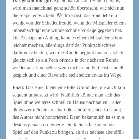
Das gefällt mir gut:
Spielt man aus den Bauch her­aus,
wird man manch­mal ganz schön über­rascht, wie sich nun
die Sta­pel ent­wi­ckeln. 😛 Im Ernst, das Spiel lebt ein
wenig von der Scha­den­freu­de, wenn der Mit­spie­ler einem
unbe­ab­sich­tigt eine wun­der­schö­ne Vor­la­ge gege­ben hat.
Die Aus­la­ge am Anfang kann es einem Mit­spie­ler schon
leich­ter machen, aller­dings darf der Punkt­schlech­te­re
dafür ent­schei­den, wer die Run­de beginnt und zusätz­lich
gleicht sich so ein Pech oft­mals in der nächs­ten Run­de
wie­der aus. Und selbst wenn nicht: eine Par­tie ist schnell
gespielt und einer Revan­che steht sel­ten etwas im Wege.
Fazit:
Das Spiel bie­tet eine tol­le Grund­idee, die auch kon­
se­quent umge­setzt wird. Natür­lich könn­te man sich das
Spiel ohne wei­te­res schnell zu Hau­se nach­bau­en – aller­
dings wer möch­te ernst­haft die schöp­fe­ri­schen Leis­tung
des Autors nicht hono­rie­ren? Denn bekannt­lich ist es min­
des­tens genau­so schwie­rig, ein klei­nes fas­zi­nie­ren­des
Spiel auf den Punkt zu brin­gen, als das nächs­te abend­fül­