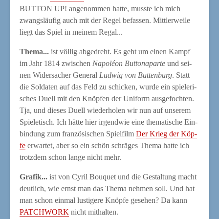
BUTTON UP! ange­nom­men hat­te, muss­te ich mich
zwangs­läu­fig auch mit der Regel befas­sen. Mitt­ler­wei­le
liegt das Spiel in mei­nem Regal...
The­ma...
ist völ­lig abge­dreht. Es geht um einen Kampf
im Jahr 1814 zwi­schen
Napo­lé­on But­tona­par­te
und sei­
nen Wider­sa­cher Gene­ral
Lud­wig von But­ten­burg
. Statt
die Sol­da­ten auf das Feld zu schi­cken, wur­de ein spie­le­ri­
sches Duell mit den Knöp­fen der Uni­form aus­ge­foch­ten.
Tja, und die­ses Duell wie­der­ho­len wir nun auf unse­rem
Spie­le­tisch. Ich hät­te hier irgend­wie eine the­ma­ti­sche Ein­
bin­dung zum fran­zö­si­schen Spiel­film
Der Krieg der Köp­
fe
erwar­tet, aber so ein schön schrä­ges The­ma hat­te ich
trotz­dem schon lan­ge nicht mehr.
Gra­fik...
ist von Cyril Bou­quet und die Gestal­tung macht
deut­lich, wie ernst man das The­ma neh­men soll. Und hat
man schon ein­mal lus­ti­ge­re Knöp­fe gese­hen? Da kann
PATCHWORK
nicht mithalten.