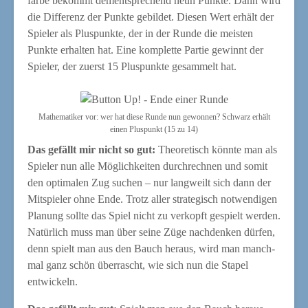
far­be bekommt dem­entspre­chend neun Punk­te. Dann wird
die Dif­fe­renz der Punk­te gebil­det. Die­sen Wert erhält der
Spie­ler als Plus­punk­te, der in der Run­de die meis­ten
Punk­te erhal­ten hat. Eine kom­plet­te Par­tie gewinnt der
Spie­ler, der zuerst 15 Plus­punk­te gesam­melt hat.
Mathe­ma­ti­ker vor: wer hat die­se Run­de nun gewon­nen? Schwarz erhält
einen Plus­punkt (15 zu 14)
Das gefällt mir nicht so gut:
Theo­re­tisch könn­te man als
Spie­ler nun alle Mög­lich­kei­ten durch­rech­nen und somit
den opti­ma­len Zug suchen – nur lang­weilt sich dann der
Mit­spie­ler ohne Ende. Trotz aller stra­te­gisch not­wen­di­gen
Pla­nung soll­te das Spiel nicht zu ver­kopft gespielt wer­den.
Natür­lich muss man über sei­ne Züge nach­den­ken dür­fen,
denn spielt man aus den Bauch her­aus, wird man manch­
mal ganz schön über­rascht, wie sich nun die Sta­pel
entwickeln.