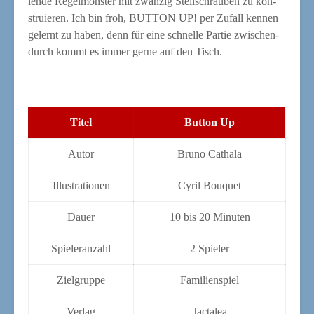
len­de Regel­mons­ter mit zwan­zig Stell­schrau­ben zu kon­
stru­ie­ren. Ich bin froh, BUTTON UP! per Zufall ken­nen
gelernt zu haben, denn für eine schnel­le Par­tie zwi­schen­
durch kommt es immer ger­ne auf den Tisch.
Titel
But­ton Up
Autor
Bru­no Cathala
Illus­tra­tio­nen
Cyril Bou­quet
Dau­er
10 bis 20 Minuten
Spie­ler­an­zahl
2 Spie­ler
Ziel­grup­pe
Fami­li­en­spiel
Ver­lag
Jac­ta­lea