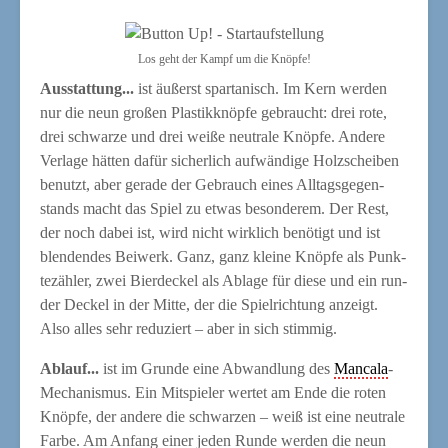
Los geht der Kampf um die Knöpfe!
Aus­stat­tung...
ist äußerst spar­ta­nisch. Im Kern wer­den
nur die neun gro­ßen Plas­tik­knöp­fe gebraucht: drei rote,
drei schwar­ze und drei wei­ße neu­tra­le Knöp­fe. Ande­re
Ver­la­ge hät­ten dafür sicher­lich auf­wän­di­ge Holz­schei­ben
benutzt, aber gera­de der Gebrauch eines All­tags­ge­gen­
stands macht das Spiel zu etwas beson­de­rem. Der Rest,
der noch dabei ist, wird nicht wirk­lich benö­tigt und ist
blen­den­des Bei­werk. Ganz, ganz klei­ne Knöp­fe als Punk­
te­zäh­ler, zwei Bier­de­ckel als Abla­ge für die­se und ein run­
der Deckel in der Mit­te, der die Spiel­rich­tung anzeigt.
Also alles sehr redu­ziert – aber in sich stimmig.
Ablauf...
ist im Grun­de eine Abwand­lung des
Man­ca­la
-
Mecha­nis­mus. Ein Mit­spie­ler wer­tet am Ende die roten
Knöp­fe, der ande­re die schwar­zen – weiß ist eine neu­tra­le
Far­be. Am Anfang einer jeden Run­de wer­den die neun