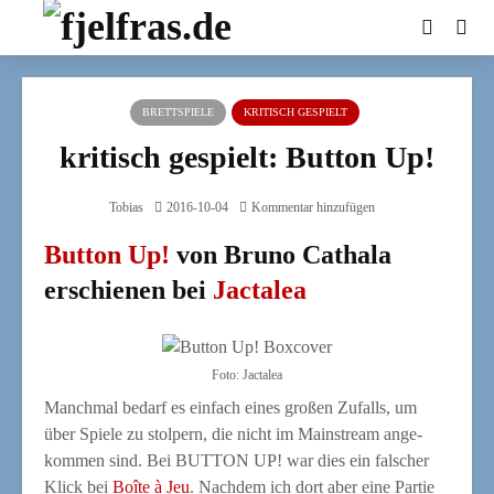
BRETTSPIELE
KRITISCH GESPIELT
kritisch gespielt: Button Up!
Tobias
2016-10-04
Kommentar hinzufügen
Button Up!
von Bruno Cathala
erschienen bei
Jactalea
Foto: Jac­ta­lea
Manch­mal bedarf es ein­fach eines gro­ßen Zufalls, um
über Spie­le zu stol­pern, die nicht im Main­stream ange­
kom­men sind. Bei BUTTON UP! war dies ein fal­scher
Klick bei
Boî­te à Jeu
. Nach­dem ich dort aber eine Par­tie