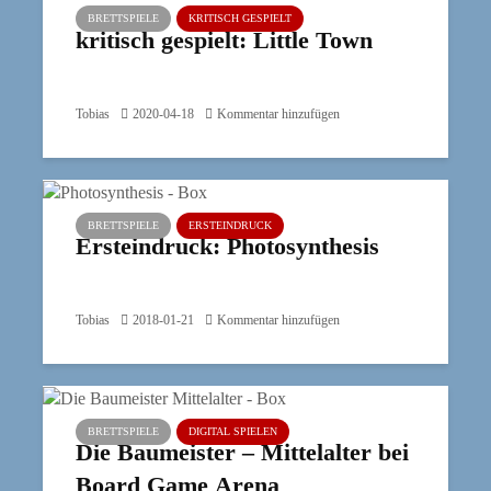
BRETTSPIELE
KRITISCH GESPIELT
kritisch gespielt: Little Town
Tobias
2020-04-18
Kommentar hinzufügen
BRETTSPIELE
ERSTEINDRUCK
Ersteindruck: Photosynthesis
Tobias
2018-01-21
Kommentar hinzufügen
BRETTSPIELE
DIGITAL SPIELEN
Die Baumeister – Mittelalter bei
Board Game Arena