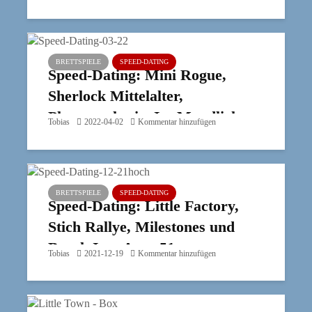
BRETTSPIELE
SPEED-DATING
Speed-Dating: Mini Rogue,
Sherlock Mittelalter,
Photosynthesis: Im Mondlicht
Tobias
2022-04-02
Kommentar hinzufügen
und Auf die Nüsse!
BRETTSPIELE
SPEED-DATING
Speed-Dating: Little Factory,
Stich Rallye, Milestones und
Break In – Area 51
Tobias
2021-12-19
Kommentar hinzufügen