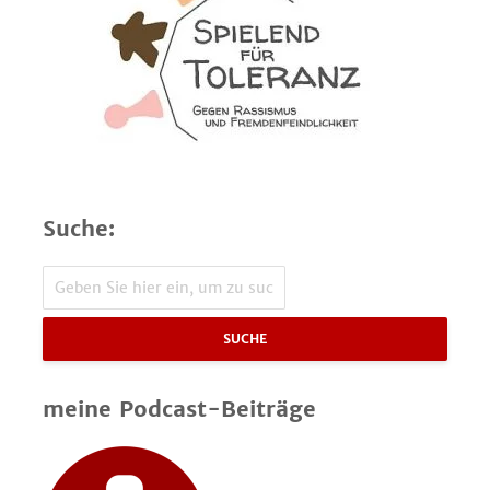
Suche:
SUCHE
meine Podcast-Beiträge