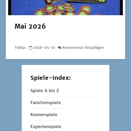
Mai 2026
Tobias
2026-05-01
Kommentar hinzufügen
Spiele-Index:
Spiele A bis Z
Familienspiele
Kennerspiele
Expertenspiele