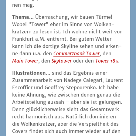
nen mag.
The­ma...
Über­ra­schung, wir bau­en Tür­me!
Wobei "Tower" eher im Sin­ne von Wol­ken­
krat­zern zu lesen ist. Ich woh­ne nicht weit von
Frank­furt a.M. ent­fernt. Bei gutem Wet­ter
kann ich die dor­ti­ge Sky­line sehen und erken­
ne dann u.a. den
Com­merz­bank Tower
, den
Main Tower
, den
Sky­tower
oder den
Tower 185
.
Illus­tra­tio­nen…
sind das Ergeb­nis einer
Zusam­men­ar­beit von Nade­ge Caleg­a­ri, Lau­rent
Escof­fier und Geoffrey Ste­pou­ren­ko. Ich habe
kei­ne Ahnung, wie zwi­schen denen genau die
Arbeits­tei­lung aus­sah – aber sie ist gelun­gen.
Denn glück­li­cher­wei­se sieht das Gesamt­werk
recht har­mo­nisch aus. Natür­lich domi­nie­ren
die Wol­ken­krat­zer, aber die Ver­spielt­heit des
Covers fin­det sich auch immer wie­der auf den