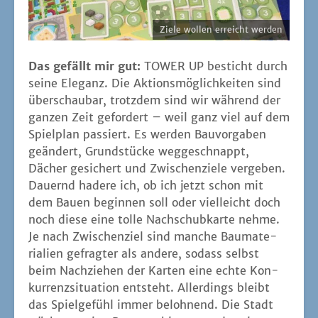
Zie­le wol­len erreicht werden
Das gefällt mir gut:
TOWER UP besticht durch
sei­ne Ele­ganz. Die Akti­ons­mög­lich­kei­ten sind
über­schau­bar, trotz­dem sind wir wäh­rend der
gan­zen Zeit gefor­dert – weil ganz viel auf dem
Spiel­plan pas­siert. Es wer­den Bau­vor­ga­ben
geän­dert, Grund­stü­cke weg­ge­schnappt,
Dächer gesi­chert und Zwi­schen­zie­le ver­ge­ben.
Dau­ernd hade­re ich, ob ich jetzt schon mit
dem Bau­en begin­nen soll oder viel­leicht doch
noch die­se eine tol­le Nach­schub­kar­te neh­me.
Je nach Zwi­schen­ziel sind man­che Bau­ma­te­
ria­li­en gefrag­ter als ande­re, sodass selbst
beim Nach­zie­hen der Kar­ten eine ech­te Kon­
kur­renz­si­tua­ti­on ent­steht. Aller­dings bleibt
das Spiel­ge­fühl immer beloh­nend. Die Stadt