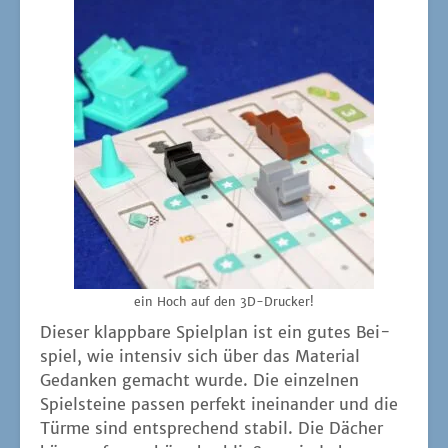
ein Hoch auf den 3D-Drucker!
Die­ser klapp­ba­re Spiel­plan ist ein gutes Bei­
spiel, wie inten­siv sich über das Mate­ri­al
Gedan­ken gemacht wur­de. Die ein­zel­nen
Spiel­stei­ne pas­sen per­fekt inein­an­der und die
Tür­me sind ent­spre­chend sta­bil. Die Dächer