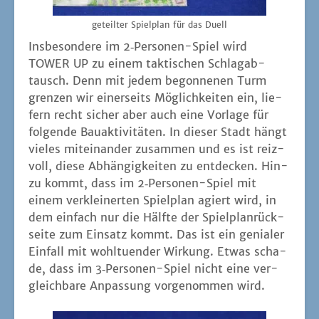
geteil­ter Spiel­plan für das Duell
Ins­be­son­de­re im 2‑Per­so­nen-Spiel wird
TOWER UP zu einem tak­ti­schen Schlag­ab­
tausch. Denn mit jedem begon­ne­nen Turm
gren­zen wir einer­seits Mög­lich­kei­ten ein, lie­
fern recht sicher aber auch eine Vor­la­ge für
fol­gen­de Bau­ak­ti­vi­tä­ten. In die­ser Stadt hängt
vie­les mit­ein­an­der zusam­men und es ist reiz­
voll, die­se Abhän­gig­kei­ten zu ent­de­cken. Hin­
zu kommt, dass im 2‑Per­so­nen-Spiel mit
einem ver­klei­ner­ten Spiel­plan agiert wird, in
dem ein­fach nur die Hälf­te der Spiel­plan­rück­
sei­te zum Ein­satz kommt. Das ist ein genia­ler
Ein­fall mit wohl­tu­en­der Wir­kung. Etwas scha­
de, dass im 3‑Per­so­nen-Spiel nicht eine ver­
gleich­ba­re Anpas­sung vor­ge­nom­men wird.