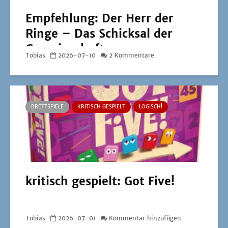
Empfehlung: Der Herr der
Ringe – Das Schicksal der
Gemeinschaft
Tobias
2026-07-10
2 Kommentare
BRETTSPIELE
KRITISCH GESPIELT
LOGISCH!
kritisch gespielt: Got Five!
Tobias
2026-07-01
Kommentar hinzufügen