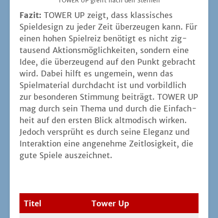
TOWER UP greift nach den Sternen
Fazit:
TOWER UP zeigt, dass klas­si­sches
Spiel­de­sign zu jeder Zeit über­zeu­gen kann. Für
einen hohen Spiel­reiz benö­tigt es nicht zig­
tau­send Akti­ons­mög­lich­kei­ten, son­dern eine
Idee, die über­zeu­gend auf den Punkt gebracht
wird. Dabei hilft es unge­mein, wenn das
Spiel­ma­te­ri­al durch­dacht ist und vor­bild­lich
zur beson­de­ren Stim­mung bei­trägt. TOWER UP
mag durch sein The­ma und durch die Ein­fach­
heit auf den ers­ten Blick alt­mo­disch wir­ken.
Jedoch ver­sprüht es durch sei­ne Ele­ganz und
Inter­ak­ti­on eine ange­neh­me Zeit­lo­sig­keit, die
gute Spie­le auszeichnet.
Titel
Tower Up