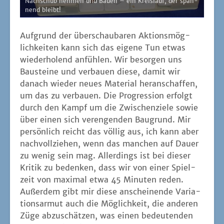
Nach­schub neh­men und Bau­en – ein Kreis­lauf, der span­
nend bleibt!
Auf­grund der über­schau­ba­ren Akti­ons­mög­
lich­kei­ten kann sich das eige­ne Tun etwas
wie­der­ho­lend anfüh­len. Wir besor­gen uns
Bau­stei­ne und ver­bau­en die­se, damit wir
danach wie­der neu­es Mate­ri­al her­an­schaf­fen,
um das zu ver­bau­en. Die Pro­gres­si­on erfolgt
durch den Kampf um die Zwi­schen­zie­le sowie
über einen sich ver­en­gen­den Bau­grund. Mir
per­sön­lich reicht das völ­lig aus, ich kann aber
nach­voll­zie­hen, wenn das man­chen auf Dau­er
zu wenig sein mag. Aller­dings ist bei die­ser
Kri­tik zu beden­ken, dass wir von einer Spiel­
zeit von maxi­mal etwa 45 Minu­ten reden.
Außer­dem gibt mir die­se anschei­nen­de Varia­
ti­ons­ar­mut auch die Mög­lich­keit, die ande­ren
Züge abzu­schät­zen, was einen bedeu­ten­den