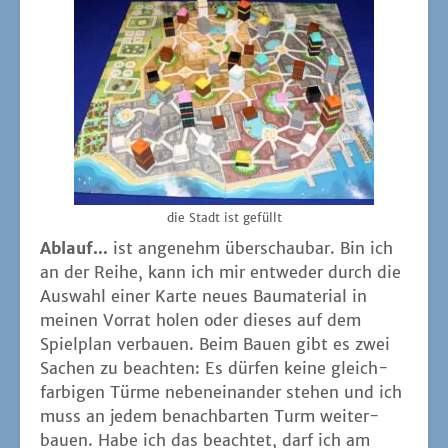
die Stadt ist gefüllt
Ablauf…
ist ange­nehm über­schau­bar. Bin ich
an der Rei­he, kann ich mir ent­we­der durch die
Aus­wahl einer Kar­te neu­es Bau­ma­te­ri­al in
mei­nen Vor­rat holen oder die­ses auf dem
Spiel­plan ver­bau­en. Beim Bau­en gibt es zwei
Sachen zu beach­ten: Es dür­fen kei­ne gleich­
far­bi­gen Tür­me neben­ein­an­der ste­hen und ich
muss an jedem benach­bar­ten Turm wei­ter­
bau­en. Habe ich das beach­tet, darf ich am