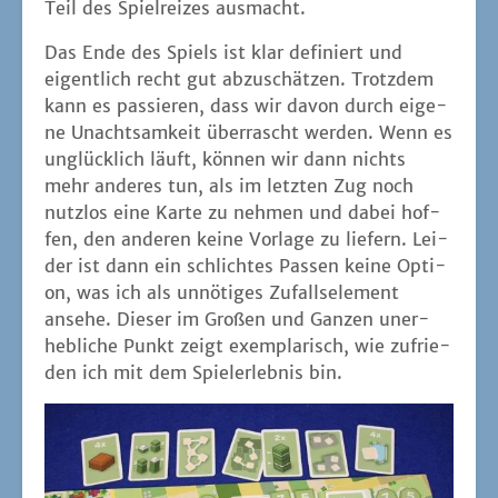
Teil des Spiel­rei­zes ausmacht.
Das Ende des Spiels ist klar defi­niert und
eigent­lich recht gut abzu­schät­zen. Trotz­dem
kann es pas­sie­ren, dass wir davon durch eige­
ne Unacht­sam­keit über­rascht wer­den. Wenn es
unglück­lich läuft, kön­nen wir dann nichts
mehr ande­res tun, als im letz­ten Zug noch
nutz­los eine Kar­te zu neh­men und dabei hof­
fen, den ande­ren kei­ne Vor­la­ge zu lie­fern. Lei­
der ist dann ein schlich­tes Pas­sen kei­ne Opti­
on, was ich als unnö­ti­ges Zufalls­ele­ment
anse­he. Die­ser im Gro­ßen und Gan­zen uner­
heb­li­che Punkt zeigt exem­pla­risch, wie zufrie­
den ich mit dem Spiel­erleb­nis bin.