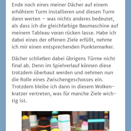
Ende noch eines mei­ner Dächer auf einem
erhöh­tem Turm instal­lie­ren und die­sen Turm
dann wer­ten – was nichts ande­res bedeu­tet,
als dass ich die gleich­far­bi­ge Bau­ma­schi­ne auf
mei­nem Tableau vor­an rücken las­se. Habe ich
dabei eines der offe­nen Zie­le erfüllt, neh­me
ich mir einen ent­spre­chen­den Punktemarker.
Dächer schlie­ßen dabei übri­gens Tür­me nicht
final ab. Denn im Spiel­ver­lauf kön­nen die­se
trotz­dem über­baut wer­den und neh­men nun
die Rol­le eines Zwi­schen­ge­schos­ses ein.
Trotz­dem blei­be ich dann in die­sem Wol­ken­
krat­zer ver­tre­ten, was für man­che Zie­le wich­
tig ist.