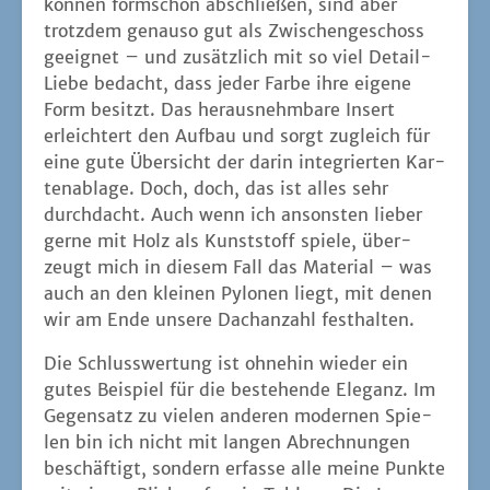
kön­nen form­schön abschlie­ßen, sind aber
trotz­dem genau­so gut als Zwi­schen­ge­schoss
geeig­net – und zusätz­lich mit so viel Detail-
Lie­be bedacht, dass jeder Far­be ihre eige­ne
Form besitzt. Das her­aus­nehm­ba­re Insert
erleich­tert den Auf­bau und sorgt zugleich für
eine gute Über­sicht der dar­in inte­grier­ten Kar­
ten­ab­la­ge. Doch, doch, das ist alles sehr
durch­dacht. Auch wenn ich ansons­ten lie­ber
ger­ne mit Holz als Kunst­stoff spie­le, über­
zeugt mich in die­sem Fall das Mate­ri­al – was
auch an den klei­nen Pylo­nen liegt, mit denen
wir am Ende unse­re Dach­an­zahl festhalten.
Die Schluss­wer­tung ist ohne­hin wie­der ein
gutes Bei­spiel für die bestehen­de Ele­ganz. Im
Gegen­satz zu vie­len ande­ren moder­nen Spie­
len bin ich nicht mit lan­gen Abrech­nun­gen
beschäf­tigt, son­dern erfas­se alle mei­ne Punk­te