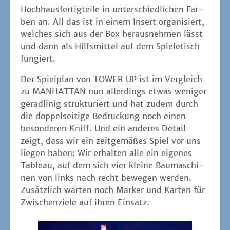
Hoch­haus­fer­tig­tei­le in unter­schied­li­chen Far­
ben an. All das ist in einem Insert orga­ni­siert,
wel­ches sich aus der Box her­aus­neh­men lässt
und dann als Hilfs­mit­tel auf dem Spie­le­tisch
fungiert.
Der Spiel­plan von TOWER UP ist im Ver­gleich
zu MANHATTAN nun aller­dings etwas weni­ger
gerad­li­nig struk­tu­riert und hat zudem durch
die dop­pel­sei­ti­ge Bedruckung noch einen
beson­de­ren Kniff. Und ein ande­res Detail
zeigt, dass wir ein zeit­ge­mä­ßes Spiel vor uns
lie­gen haben: Wir erhal­ten alle ein eige­nes
Tableau, auf dem sich vier klei­ne Bau­ma­schi­
nen von links nach recht bewe­gen wer­den.
Zusätz­lich war­ten noch Mar­ker und Kar­ten für
Zwi­schen­zie­le auf ihren Einsatz.