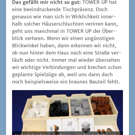
Das gefällt mir nicht so gut:
TOWER UP hat
eine beein­dru­cken­de Tisch­prä­senz. Doch
genau­so wie man sich in Wirk­lich­keit inner­
halb sol­cher Häu­ser­schluch­ten ver­ir­ren kann,
geht uns manch­mal in TOWER UP der Über­
blick ver­lo­ren. Wenn wir einen ungüns­ti­gen
Blick­win­kel haben, dann erken­nen wir nicht,
ob nun hin­ter dem Haus noch eine Stra­ße ver­
läuft oder nicht. Immer mal wie­der über­se­hen
wir wich­ti­ge Ver­bin­dun­gen und bre­chen schon
geplan­te Spiel­zü­ge ab, weil uns dann doch
noch bei­spiels­wei­se ein brau­nes Bau­teil fehlt.