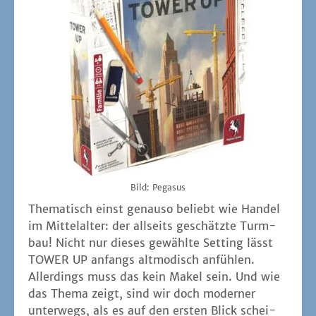
Bild: Pega­sus
The­ma­tisch einst genau­so beliebt wie Han­del
im Mit­tel­al­ter: der all­seits geschätz­te Turm­
bau! Nicht nur die­ses gewähl­te Set­ting lässt
TOWER UP anfangs alt­mo­disch anfüh­len.
Aller­dings muss das kein Makel sein. Und wie
das The­ma zeigt, sind wir doch moder­ner
unter­wegs, als es auf den ers­ten Blick schei­