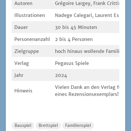
Autoren
Gré­go­i­re Lar­gey, Frank Crit­tin
Illus­tra­tio­nen
Nade­ge Caleg­a­ri, Lau­rent Escof
Dau­er
30 bis 45 Minuten
Per­so­nen­an­zahl
2 bis 4 Personen
Ziel­grup­pe
hoch hin­aus wol­len­de Familiens
Ver­lag
Pega­sus Spiele
Jahr
2024
Vie­len Dank an den Ver­lag für die
Hin­weis
eines Rezen­si­ons­exem­plars!
Bauspiel
Brettspiel
Familienspiel