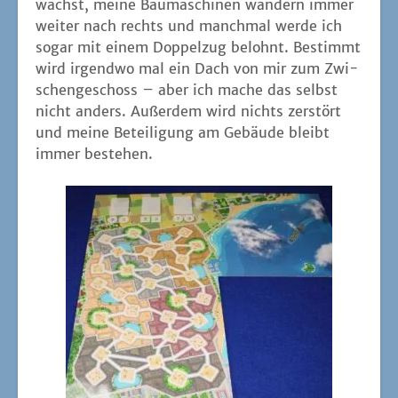
wächst, mei­ne Bau­ma­schi­nen wan­dern immer
wei­ter nach rechts und manch­mal wer­de ich
sogar mit einem Dop­pel­zug belohnt. Bestimmt
wird irgend­wo mal ein Dach von mir zum Zwi­
schen­ge­schoss – aber ich mache das selbst
nicht anders. Außer­dem wird nichts zer­stört
und mei­ne Betei­li­gung am Gebäu­de bleibt
immer bestehen.