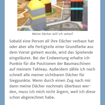
Mei­ne Dächer will ich sehen!
Sobald eine Per­son all ihre Dächer ver­baut hat
oder aber alle Fer­tig­tei­le einer Grund­far­be aus
dem Vor­rat geleert wur­de, wird das Spie­len­de
ein­ge­läu­tet. Bei der End­wer­tung erhal­te ich
Punk­te für die Posi­tio­nen der Bau­ma­schi­nen
auf mei­nem Tableau. Außer­dem zäh­le ich noch
schnell alle mei­ner sicht­ba­ren Dächer für
Sieg­punk­te. Wenn durch einen Zug nach mir
dann mei­ne Dächer noch­mals über­baut wer­
den, muss ich mich nicht ärgern, weil ich die­se
schon abge­rech­net habe.