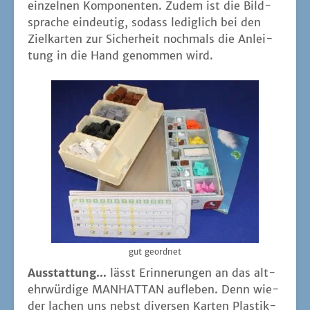
ein­zel­nen Kom­po­nen­ten. Zudem ist die Bild­
spra­che ein­deu­tig, sodass ledig­lich bei den
Ziel­kar­ten zur Sicher­heit noch­mals die Anlei­
tung in die Hand genom­men wird.
gut geord­net
Aus­stat­tung…
lässt Erin­ne­run­gen an das alt­
ehr­wür­di­ge MANHATTAN auf­le­ben. Denn wie­
der lachen uns nebst diver­sen Kar­ten Plas­tik-