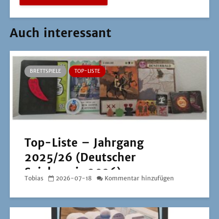
Auch interessant
BRETTSPIELE
TOP-LISTE
Top-Liste – Jahrgang
2025/26 (Deutscher
Spielepreis 2026)
Tobias
2026-07-18
Kommentar hinzufügen