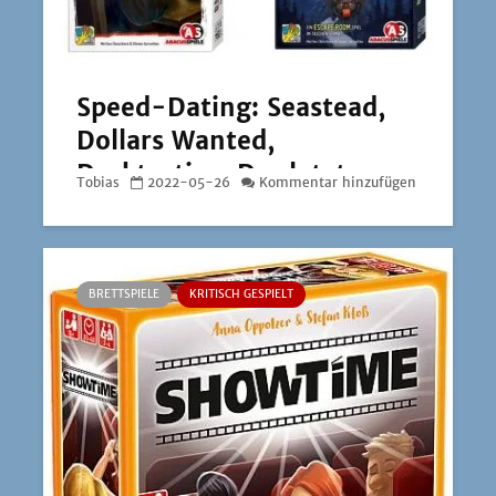
Speed-Dating: Seastead,
Dollars Wanted,
Decktective: Der letzte
Tobias
2022-05-26
Kommentar hinzufügen
Wille und Deckscape:
Draculas Schloss
BRETTSPIELE
KRITISCH GESPIELT