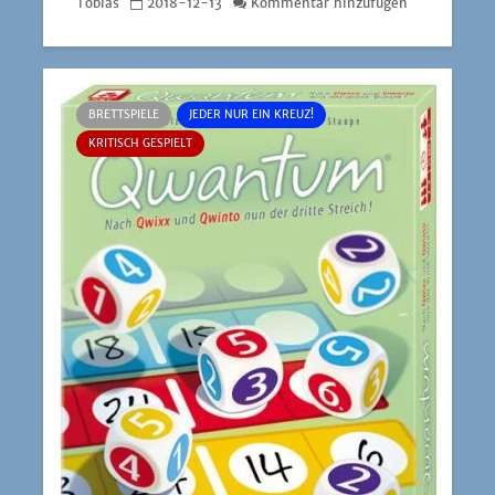
Tobias
2018-12-13
Kommentar hinzufügen
BRETTSPIELE
JEDER NUR EIN KREUZ!
KRITISCH GESPIELT