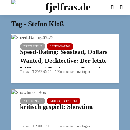
Tag - Stefan Kloß
BRETTSPIELE
SPEED-DATING
Speed-Dating: Seastead, Dollars
Wanted, Decktective: Der letzte
Wille und Deckscape: Draculas
Tobias
2022-05-26
Kommentar hinzufügen
Schloss
BRETTSPIELE
KRITISCH GESPIELT
kritisch gespielt: Showtime
Tobias
2018-12-13
Kommentar hinzufügen