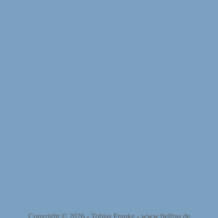
Copyright © 2026 -
Tobias Franke
-
www.fjelfras.de