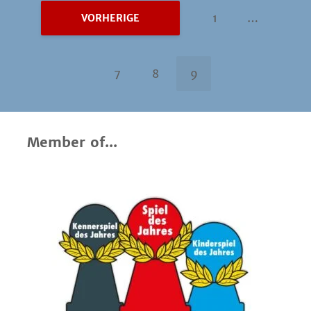
1
…
VORHERIGE
7
8
9
Member of...