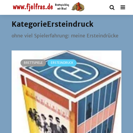
KategorieErsteindruck
ohne viel Spiel­erfah­rung: mei­ne Ersteindrücke
BRETTSPIELE
ERSTEINDRUCK