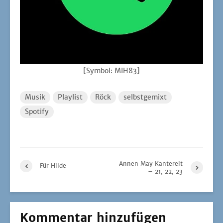
[Sym­bol: MIH83]
Musik
Playlist
Röck
selbstgemixt
Spotify
Annen May Kantereit
Für Hilde
– 21, 22, 23
Kommentar hinzufügen