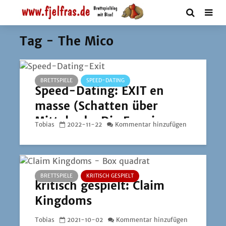
Tag - The Mico
BRETTSPIELE
SPEED-DATING
Speed-Dating: EXIT en
masse (Schatten über
Mittelerde, Die Frau im
Tobias
2022-11-22
Kommentar hinzufügen
Nebel, Der Fall des Ryan
Creed und Der Fluch
von Ophir)
BRETTSPIELE
KRITISCH GESPIELT
kritisch gespielt: Claim
Kingdoms
Tobias
2021-10-02
Kommentar hinzufügen