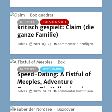
BRETTSPIELE
KRITISCH GESPIELT
kritisch gespielt: Claim (die
ganze Familie)
Tobias
2021-03-23
Kommentar hinzufügen
BRETTSPIELE
SPEED-DATING
Speed-Dating: A Fistful of
Meeples, Adventure
Games: Die Vulkaninsel
Tobias
2020-01-21
Kommentar hinzufügen
und die Flügelschlag
Europa-Erweiterung