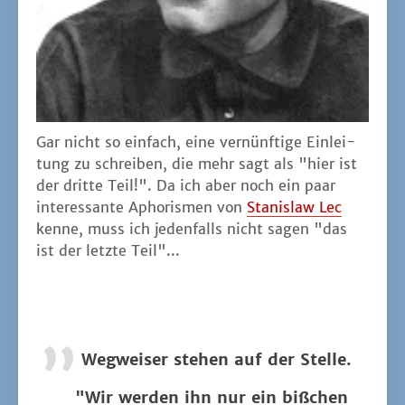
Gar nicht so ein­fach, eine ver­nünf­ti­ge Ein­lei­
tung zu schrei­ben, die mehr sagt als "hier ist
der drit­te Teil!". Da ich aber noch ein paar
inter­es­san­te Apho­ris­men von
Sta­nis­law Lec
ken­ne, muss ich jeden­falls nicht sagen "das
ist der letz­te Teil"...
Weg­wei­ser ste­hen auf der Stelle.
"
Wir wer­den ihn nur ein biß­chen