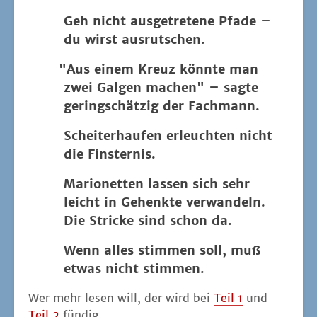
Geh nicht aus­ge­tre­te­ne Pfa­de –
du wirst ausrutschen.
"
Aus einem Kreuz könn­te man
zwei Gal­gen machen" – sag­te
gering­schät­zig der Fachmann.
Schei­ter­hau­fen erleuch­ten nicht
die Finsternis.
Mario­net­ten las­sen sich sehr
leicht in Gehenk­te ver­wan­deln.
Die Stri­cke sind schon da.
Wenn alles stim­men soll, muß
etwas nicht stimmen.
Wer mehr lesen will, der wird bei
Teil 1
und
Teil 2
fündig...