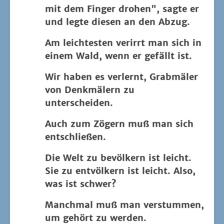
mit dem Fin­ger dro­hen", sag­te er
und leg­te die­sen an den Abzug.
Am leich­tes­ten ver­irrt man sich in
einem Wald, wenn er gefällt ist.
Wir haben es ver­lernt, Grab­mä­ler
von Denk­mä­lern zu
unterscheiden.
Auch zum Zögern muß man sich
entschließen.
Die Welt zu bevöl­kern ist leicht.
Sie zu ent­völ­kern ist leicht. Also,
was ist schwer?
Manch­mal muß man ver­stum­men,
um gehört zu werden.