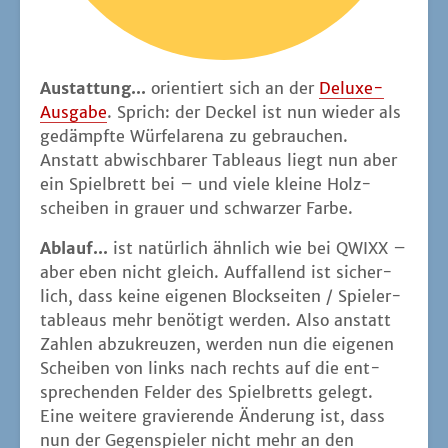
Aus­tat­tung...
ori­en­tiert sich an der
Delu­xe-
Aus­ga­be
. Sprich: der Deckel ist nun wie­der als
gedämpf­te Wür­fel­are­na zu gebrau­chen.
Anstatt abwisch­ba­rer Tableaus liegt nun aber
ein Spiel­brett bei – und vie­le klei­ne Holz­
schei­ben in grau­er und schwar­zer Farbe.
Ablauf...
ist natür­lich ähn­lich wie bei QWIXX –
aber eben nicht gleich. Auf­fal­lend ist sicher­
lich, dass kei­ne eige­nen Block­sei­ten / Spie­ler­
ta­bleaus mehr benö­tigt wer­den. Also anstatt
Zah­len abzu­kreu­zen, wer­den nun die eige­nen
Schei­ben von links nach rechts auf die ent­
spre­chen­den Fel­der des Spiel­bretts gelegt.
Eine wei­te­re gra­vie­ren­de Ände­rung ist, dass
nun der Gegen­spie­ler nicht mehr an den