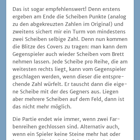
Das ist sogar emp­feh­lens­wert! Denn ers­tens
erge­ben am Ende die Schei­ben Punk­te (ana­log
zu den abge­kreuz­ten Zah­len im Ori­gi­nal) und
zwei­tens sichert mir ein Turm von min­des­tens
zwei Schei­ben sel­bi­ge Zahl. Denn nun kom­men
die Blit­ze des Covers zu tra­gen: man kann dem
Gegen­spie­ler auch wie­der Schei­ben vom Brett
neh­men las­sen. Jede Schei­be pro Rei­he, die am
wei­tes­ten rechts liegt, kann vom Gegen­spie­ler
geschla­gen wer­den, wenn die­ser die ent­spre­
chen­de Zahl wür­felt. Er tauscht dann die eige­
ne Schei­be mit der des Geg­ners aus. Lie­gen
aber meh­re­re Schei­ben auf dem Feld, dann ist
das nicht mehr möglich.
Die Par­tie endet wie immer, wenn zwei Far­
ben­rei­hen gechlos­sen sind. Alter­na­tiv auch,
wenn ein Spie­ler kei­ne Stei­ne mehr hat oder