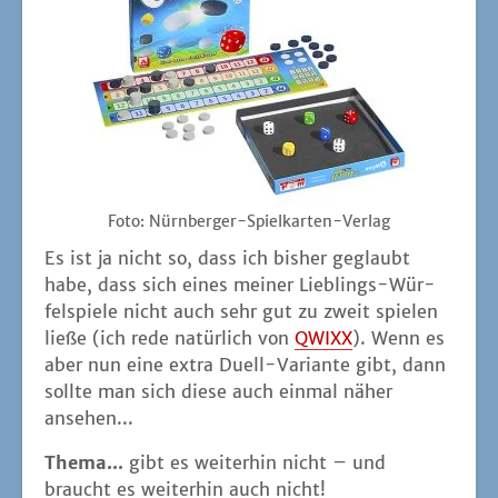
Foto: Nürn­ber­ger-Spiel­kar­ten-Ver­lag
Es ist ja nicht so, dass ich bis­her geglaubt
habe, dass sich eines mei­ner Lieb­lings-Wür­
fel­spie­le nicht auch sehr gut zu zweit spie­len
lie­ße (ich rede natür­lich von
QWIXX
). Wenn es
aber nun eine extra Duell-Vari­an­te gibt, dann
soll­te man sich die­se auch ein­mal näher
ansehen...
The­ma...
gibt es wei­ter­hin nicht – und
braucht es wei­ter­hin auch nicht!