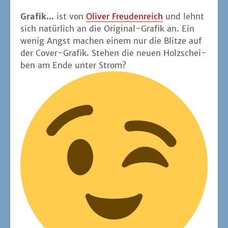
Gra­fik...
ist von
Oli­ver Freu­den­reich
und lehnt
sich natür­lich an die Ori­gi­nal-Gra­fik an. Ein
wenig Angst machen einem nur die Blit­ze auf
der Cover-Gra­fik. Ste­hen die neu­en Holz­schei­
ben am Ende unter Strom?