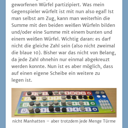
gewor­fe­nen Wür­fel par­ti­zi­piert. Was mein
Gegen­spie­ler wür­felt ist mit nun also egal! Ist
man selbst am Zug, kann man wei­ter­hin die
Sum­me mit den bei­den wei­ßen Wür­feln bil­den
und/oder eine Sum­me mit einem bun­ten und
einem wei­ßen Wür­fel. Wich­tig dar­an: es darf
nicht die glei­che Zahl sein (also nicht zwei­mal
die blaue 10). Bis­her war das nicht von Belang,
da jede Zahl ohne­hin nur ein­mal abge­kreuzt
wer­den konn­te. Nun ist es aber mög­lich, dass
auf einen eige­ne Schei­be ein wei­te­re zu
legen ist.
nicht Man­hat­ten – aber trotz­dem jede Men­ge Türme