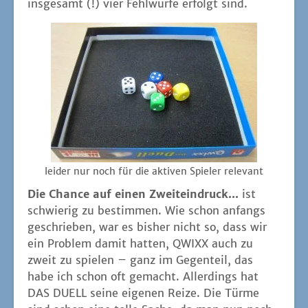
ins­ge­samt (!) vier Fehl­wür­fe erfolgt sind.
lei­der nur noch für die akti­ven Spie­ler relevant
Die Chan­ce auf einen Zweit­ein­druck...
ist
schwie­rig zu bestim­men. Wie schon anfangs
geschrie­ben, war es bis­her nicht so, dass wir
ein Pro­blem damit hat­ten, QWIXX auch zu
zweit zu spie­len – ganz im Gegen­teil, das
habe ich schon oft gemacht. Aller­dings hat
DAS DUELL sei­ne eige­nen Rei­ze. Die Tür­me