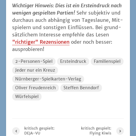
Wich­ti­ger Hin­weis: Dies ist ein Erst­ein­druck nach
weni­gen gespiel­ten Par­tien!
Sehr sub­jek­tiv und
durch­aus auch abhän­gig von Tages­lau­ne, Mit­
spie­lern und sons­ti­gen Ein­flüs­sen. Bei grund­
sätz­li­chem Inter­es­se emp­feh­le das Lesen
"rich­ti­ger" Rezen­sio­nen
oder noch bes­ser:
ausprobieren!
2-Personen-Spiel
Ersteindruck
Familienspiel
Jeder nur ein Kreuz
Nürnberger-Spielkarten-Verlag
Oliver Freudenreich
Steffen Benndorf
Würfelspiel
kritisch gespielt:
kritisch gespielt:
DEJA-VU
Flying Kiwis