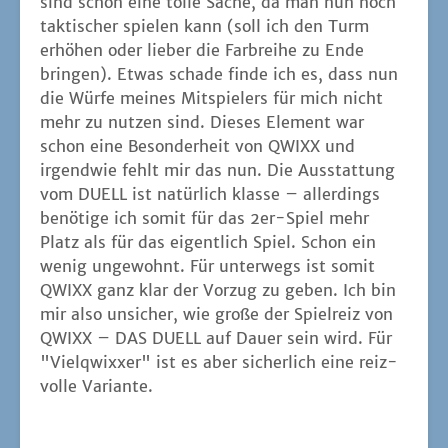
sind schon eine tol­le Sache, da man nun noch
tak­ti­scher spie­len kann (soll ich den Turm
erhö­hen oder lie­ber die Farb­rei­he zu Ende
brin­gen). Etwas scha­de fin­de ich es, dass nun
die Wür­fe mei­nes Mit­spie­lers für mich nicht
mehr zu nut­zen sind. Die­ses Ele­ment war
schon eine Beson­der­heit von QWIXX und
irgend­wie fehlt mir das nun. Die Aus­stat­tung
vom DUELL ist natür­lich klas­se – aller­dings
benö­ti­ge ich somit für das 2er-Spiel mehr
Platz als für das eigent­lich Spiel. Schon ein
wenig unge­wohnt. Für unter­wegs ist somit
QWIXX ganz klar der Vor­zug zu geben. Ich bin
mir also unsi­cher, wie gro­ße der Spiel­reiz von
QWIXX – DAS DUELL auf Dau­er sein wird. Für
"Viel­q­wix­xer" ist es aber sicher­lich eine reiz­
vol­le Variante.