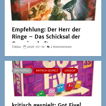
Empfehlung: Der Herr der
Ringe – Das Schicksal der
Gemeinschaft
Tobias
2026-07-10
2 Kommentare
BRETTSPIELE
KRITISCH GESPIELT
LOGISCH!
kritisch gespielt: Got Five!