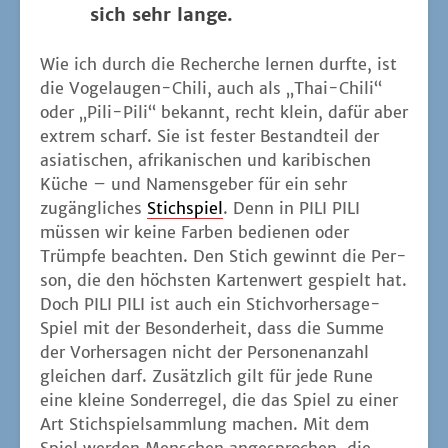
sich sehr lange.
Wie ich durch die Recher­che ler­nen durf­te, ist
die Vogel­au­gen-Chi­li, auch als „Thai-Chi­li“
oder „Pili-Pili“ bekannt, recht klein, dafür aber
extrem scharf. Sie ist fes­ter Bestand­teil der
asia­ti­schen, afri­ka­ni­schen und kari­bi­schen
Küche – und Namens­ge­ber für ein sehr
zugäng­li­ches
Stich­spiel
. Denn in PILI PILI
müs­sen wir kei­ne Far­ben bedie­nen oder
Trümp­fe beach­ten. Den Stich gewinnt die Per­
son, die den höchs­ten Kar­ten­wert gespielt hat.
Doch PILI PILI ist auch ein Stich­vor­her­sa­ge-
Spiel mit der Beson­der­heit, dass die Sum­me
der Vor­her­sa­gen nicht der Per­so­nen­an­zahl
glei­chen darf. Zusätz­lich gilt für jede Rune
eine klei­ne Son­der­re­gel, die das Spiel zu einer
Art Stich­spiel­samm­lung machen. Mit dem