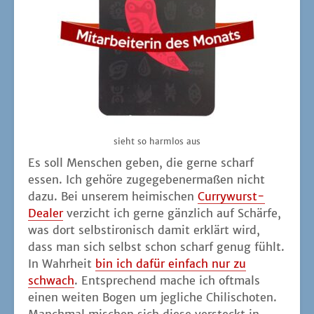
sieht so harm­los aus
Es soll Men­schen geben, die ger­ne scharf
essen. Ich gehö­re zuge­ge­be­ner­ma­ßen nicht
dazu. Bei unse­rem hei­mi­schen
Cur­ry­wurst-
Dea­ler
ver­zicht ich ger­ne gänz­lich auf Schär­fe,
was dort selbst­iro­nisch damit erklärt wird,
dass man sich selbst schon scharf genug fühlt.
In Wahr­heit
bin ich dafür ein­fach nur zu
schwach
. Ent­spre­chend mache ich oft­mals
einen wei­ten Bogen um jeg­li­che Chi­li­scho­ten.