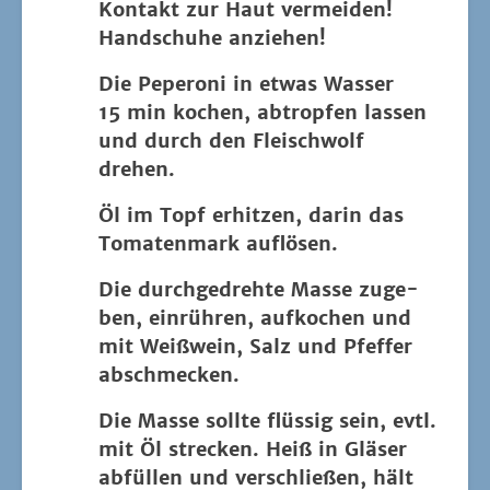
Kon­takt zur Haut ver­mei­den!
Hand­schu­he anziehen!
Die Pepe­ro­ni in etwas Was­ser
15 min kochen, abtrop­fen las­sen
und durch den Fleisch­wolf
drehen.
Öl im Topf erhit­zen, dar­in das
Toma­ten­mark auflösen.
Die durch­ge­dreh­te Mas­se zuge­
ben, ein­rüh­ren, auf­ko­chen und
mit Weiß­wein, Salz und Pfef­fer
abschmecken.
Die Mas­se soll­te flüs­sig sein, evtl.
mit Öl stre­cken. Heiß in Glä­ser
abfül­len und ver­schlie­ßen, hält