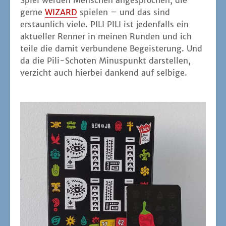
Spiel wer­den Men­schen ange­spro­chen, die
ger­ne
WIZARD
spie­len – und das sind
erstaun­lich vie­le. PILI PILI ist jeden­falls ein
aktu­el­ler Ren­ner in mei­nen Run­den und ich
tei­le die damit ver­bun­de­ne Begeis­te­rung. Und
da die Pili-Scho­ten Minus­punkt dar­stel­len,
ver­zicht auch hier­bei dan­kend auf selbige.