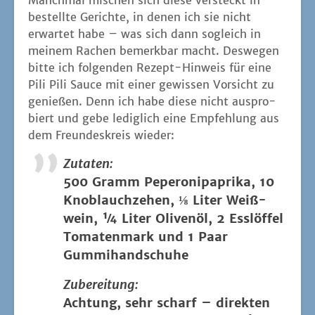
Manch­mal mischen sich die­se ver­steckt in
bestell­te Gerich­te, in denen ich sie nicht
erwar­tet habe – was sich dann sogleich in
mei­nem Rachen bemerk­bar macht. Des­we­gen
bit­te ich fol­gen­den Rezept-Hin­weis für eine
Pili Pili Sau­ce mit einer gewis­sen Vor­sicht zu
genie­ßen. Denn ich habe die­se nicht aus­pro­
biert und gebe ledig­lich eine Emp­feh­lung aus
dem Freun­des­kreis wieder:
Zuta­ten:
500 Gramm Pepe­ro­ni­pa­pri­ka, 10
Knob­lauch­ze­hen, ⅛ Liter Weiß­
wein, ¼ Liter Oli­ven­öl, 2 Ess­löf­fel
Toma­ten­mark und 1 Paar
Gummihandschuhe
Zube­rei­tung:
Ach­tung, sehr scharf – direk­ten