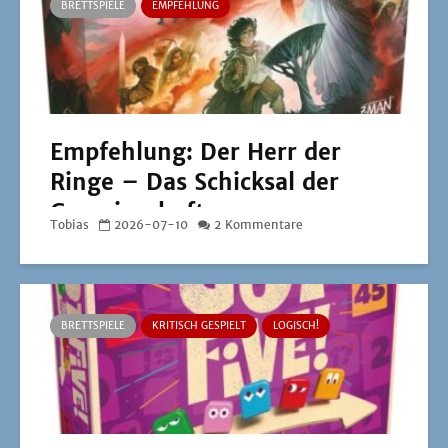
BRETTSPIELE
EMPFEHLUNG
Empfehlung: Der Herr der
Ringe – Das Schicksal der
Gemeinschaft
Tobias
2026-07-10
2 Kommentare
BRETTSPIELE
KRITISCH GESPIELT
LOGISCH!