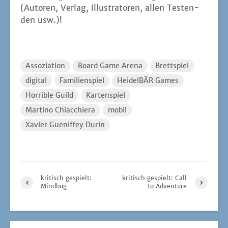
(Autoren, Ver­lag, Illus­tra­to­ren, allen Tes­ten­
den usw.)!
Assoziation
Board Game Arena
Brettspiel
digital
Familienspiel
HeidelBÄR Games
Horrible Guild
Kartenspiel
Martino Chiacchiera
mobil
Xavier Gueniffey Durin
kritisch gespielt:
kritisch gespielt: Call
Mindbug
to Adventure