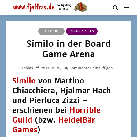
BRETTSPIELE
DIGITAL SPIELEN
Similo in der Board
Game Arena
Tobias
2021-11-03
Kommentar hinzufügen
Similo
von Martino
Chiacchiera, Hjalmar Hach
und Pierluca Zizzi –
erschienen bei
Horrible
Guild
(bzw.
HeidelBär
Games
)