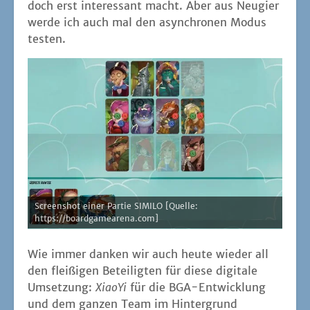
doch erst inter­es­sant macht. Aber aus Neu­gier
wer­de ich auch mal den asyn­chro­nen Modus
testen.
Screen­shot einer Par­tie SIMILO [Quel­le:
https://boardgamearena.com]
Wie immer dan­ken wir auch heu­te wie­der all
den flei­ßi­gen Betei­lig­ten für die­se digi­ta­le
Umset­zung:
Xia­oYi
für die BGA-Ent­wick­lung
und dem gan­zen Team im Hin­ter­grund