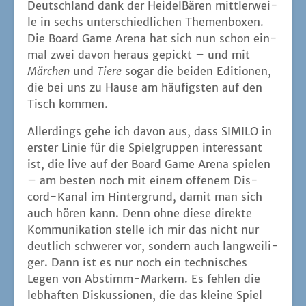
Deutsch­land dank der Hei­del­Bä­ren mitt­ler­wei­
le in sechs unter­schied­li­chen The­men­bo­xen.
Die Board Game Are­na hat sich nun schon ein­
mal zwei davon her­aus gepickt – und mit
Mär­chen
und
Tie­re
sogar die bei­den Edi­tio­nen,
die bei uns zu Hau­se am häu­figs­ten auf den
Tisch kommen.
Aller­dings gehe ich davon aus, dass SIMILO in
ers­ter Linie für die Spiel­grup­pen inter­es­sant
ist, die live auf der Board Game Are­na spie­len
– am bes­ten noch mit einem offe­nem Dis­
cord-Kanal im Hin­ter­grund, damit man sich
auch hören kann. Denn ohne die­se direk­te
Kom­mu­ni­ka­ti­on stel­le ich mir das nicht nur
deut­lich schwe­rer vor, son­dern auch lang­wei­li­
ger. Dann ist es nur noch ein tech­ni­sches
Legen von Abstimm-Mar­kern. Es feh­len die
leb­haf­ten Dis­kus­sio­nen, die das klei­ne Spiel