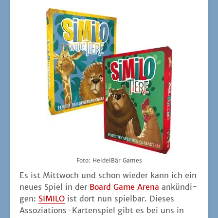
Foto: Hei­del­Bär Games
Es ist Mitt­woch und schon wie­der kann ich ein
neu­es Spiel in der
Board Game Are­na
ankün­di­
gen:
SIMILO
ist dort nun spiel­bar. Die­ses
Asso­zia­ti­ons-Kar­ten­spiel gibt es bei uns in