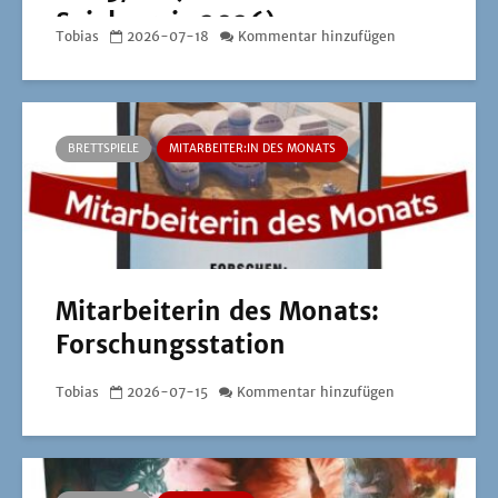
Spielepreis 2026)
Tobias
2026-07-18
Kommentar hinzufügen
BRETTSPIELE
MITARBEITER:IN DES MONATS
Mitarbeiterin des Monats:
Forschungsstation
Tobias
2026-07-15
Kommentar hinzufügen